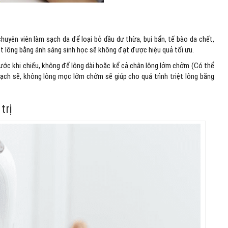
huyên viên làm sạch da để loại bỏ dầu dư thừa, bụi bẩn, tế bào da chết,
iệt lông bằng ánh sáng sinh học sẽ không đạt được hiệu quả tối ưu.
rước khi chiếu, không để lông dài hoặc kể cả chân lông lởm chởm (Có thể
sạch sẽ, không lông mọc lởm chởm sẽ giúp cho quá trình triệt lông bằng
trị