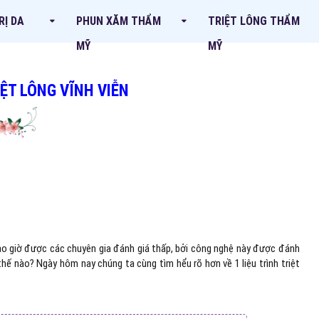
RỊ DA
PHUN XĂM THẨM
TRIỆT LÔNG THẨM
MỸ
MỸ
IỆT LÔNG VĨNH VIỄN
bao giờ được các chuyên gia đánh giá thấp, bởi công nghệ này được đánh
a thế nào? Ngày hôm nay chúng ta cùng tìm hểu rõ hơn về 1 liệu trình triệt