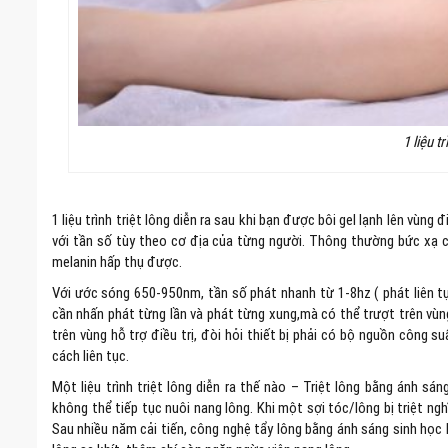
1 liệu tr
1 liệu trình triệt lông diễn ra sau khi bạn được bôi gel lạnh lên vùn
với tần số tùy theo cơ địa của từng người. Thông thường bức xạ 
melanin hấp thụ được.
Với ước sóng 650-950nm, tần số phát nhanh từ 1-8hz ( phát liên tục
cần nhấn phát từng lần và phát từng xung,mà có thể trượt trên vùn
trên vùng hỗ trợ điều trị, đòi hỏi thiết bị phải có bộ nguồn công
cách liên tục.
Một liệu trình triệt lông diễn ra thế nào – Triệt lông bằng ánh s
không thể tiếp tục nuôi nang lông. Khi một sợi tóc/lông bị triệt ng
Sau nhiều năm cải tiến, công nghệ tẩy lông bằng ánh sáng sinh học 