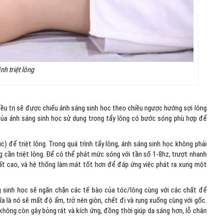
ình triệt lông
g điều trị sẽ được chiếu ánh sáng sinh học theo chiều ngược hướng sợi lông
của ánh sáng sinh học sử dụng trong tẩy lông có bước sóng phù hợp để
) để triệt lông. Trong quá trình tẩy lông, ánh sáng sinh học không phải
g cần triệt lông. Để có thể phát mức sóng với tần số 1-8hz, trượt nhanh
 suất cao, và hệ thống làm mát tốt hơn để đáp ứng việc phát ra xung một
áng sinh học sẽ ngăn chặn các tế bào của tóc/lông cùng với các chất để
hĩa là nó sẽ mất độ ẩm, trở nên giòn, chết đi và rụng xuống cùng với gốc.
không còn gây bỏng rát và kích ứng, đồng thời giúp da sáng hơn, lỗ chân