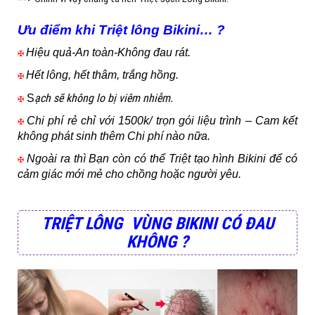
Ư
u điểm khi Triệt lông Bikini… ?
Hiệu quả-An toàn-Không đau rát.
✠
Hết lông, hết thâm, trắng hồng.
✠
ạch sẽ không lo bị viêm nhiễm.
S
✠
Chi phí rẻ chỉ với 1500k/ trọn gói liệu trình – Cam kết
✠
không phát sinh thêm Chi phí nào nữa.
Ngoài ra thì Bạn còn có thể Triệt tạo hình Bikini để có
✠
cảm giác mới mẻ cho chồng hoặc người yêu.
TRIỆT LÔNG VÙNG BIKINI CÓ ĐAU
KHÔNG ?