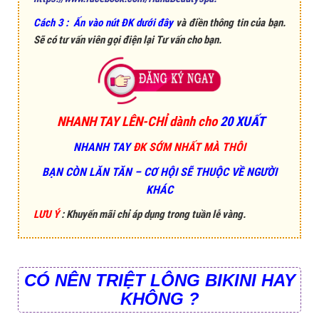
Cách 3 : Ấn vào nút ĐK dưới đây
và điền thông tin của bạn.
Sẽ có tư vấn viên gọi điện lại Tư vấn cho bạn.
NHANH TAY LÊN-CHỈ dành cho
20 XUẤT
NHANH TAY
ĐK SỚM NHẤT MÀ THÔI
BẠN CÒN LĂN TĂN – CƠ HỘI SẼ THUỘC VỀ NGƯỜI
KHÁC
LƯU Ý
: Khuyến mãi chỉ áp dụng trong tuần lễ vàng.
CÓ NÊN TRIỆT LÔNG BIKINI HAY
KHÔNG ?