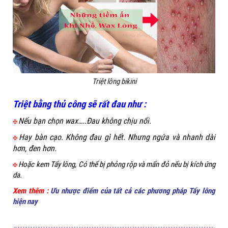
Triệt lông bikini
Triệt bằng thủ công sẽ rất đau như :
Nếu bạn chọn wax…..Đau không chịu nổi.
✠
Hay bàn cạo. Không đau gì hết. Nhưng ngứa và nhanh dài
✠
hơn, đen hơn.
Hoặc kem Tẩy lông, Có thể bị phỏng rộp và mẩn đỏ nếu bị kích ứng
✠
da.
Xem thêm :
Ưu nhược điểm của tất cả các phương pháp Tẩy lông
hiện nay