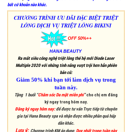
bất cứ khoản nào khác.
CHƯƠNG TRÌNH ƯU ĐÃI ĐẶC BIỆT TRIỆT
LÔNG
DỊCH VỤ TRIỆT LÔNG BIKIN
I
OFF 50%++
HANA BEAUTY
Ra mắt siêu công nghệ triệt lông thế hệ mới Diode Laser
Multiple 2020 với những tính năng vượt trội hơn hẳn phiên
bản cũ:
Giảm 50% khi bạn tới làm dịch vụ trong
tuần này.
T
ặng 1 buổ
i
“
Chăm sóc Da mặt miễn phí
”
cho chị em đăng
ký ngay trong hôm nay.
Đăng ký ngay hôm nay:
để được tư vấn
Trực tiếp từ chuyên
gia tại Hana Beauty spa
và nhận được nhiều phần quá hấp
dẫn khác.
Lưu ý:
Chương trình KM áp dụng
Duy nhất trong tuần này