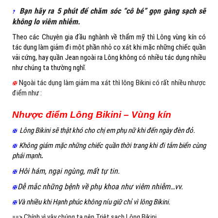
Bạn hãy ra 5 phút để chăm sóc “cô bé” gọn gàng sạch sẽ
?
không lo viêm nhiễm.
Theo các Chuyên gia đầu nghành về thẩm mỹ thì Lông vùng kín có
tác dụng làm giảm đi một phần nhỏ cọ xát khi mặc những chiếc quần
vải cứng, hay quần Jean ngoài ra Lông không có nhiều tác dụng nhiều
như chúng ta thường nghĩ.
Ngoài tác dụng làm giảm ma xát thì lông Bikini có rất nhiều nhược
✠
điểm như :
Nhược điểm Lông Bikini – Vùng kín
Lông Bikini sẽ thật khó cho chị em phụ nữ khi đến ngày đèn đỏ.
✠
Không giám mặc những chiếc quần thời trang khi đi tắm biển cùng
✠
phái mạnh
.
Hôi hám, ngại ngùng, mất tự tin.
✠
Dễ
mắc những bệnh về phụ khoa như viêm nhiễm…vv.
✠
Và nhiều khi Hạnh phúc không níu giữ chỉ vì lông Bikini.
✠
==> Chính vì vậy chúng ta nên Triệt sạch Lông Bikini.