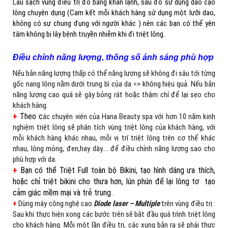
L
au sạch vùng điều trị đó bằng khăn lạnh, sau đó sử dụng dao cạo
lông chuyên dụng (Cam kết mỗi khách hàng sử dụng một lưỡi dao,
không có sự chung đụng với người khác ) nên các bạn có thể yên
tâm không bị lây bệnh truyền nhiễm khi đi triệt lông.
Điều chỉnh năng lượng, thông số ánh sáng phù hợp
Nếu bắn năng lượng thấp có thể năng lượng sẽ không đi sâu tới từng
gốc nang lông nằm dưới trung bì của da => không hiệu quả. Nếu bắn
năng lượng cao quá sẽ gây bỏng rát hoặc thậm chí để lại sẹo cho
khách hàng.
+
Theo
c
ác chuyên viên của Hana Beauty spa với hơn 10 năm kinh
nghiệm triệt lông sẽ phân tích vùng triệt lông của khách hàng, với
mỗi khách hàng khác nhau, mỗi vị trí triệt lông trên cơ thể khác
nhau, lông mỏng, đen,hay dày…. để điều chỉnh năng lượng sao cho
phù hợp với da.
+
Bạn có thể Triệt Full toàn bộ Bikini, tạo hình dáng ưa thích,
hoặc chỉ triệt bikini cho thưa hơn, lún phún để lại lông tơ tạo
cảm giác mềm mại và trẻ trung
.
+
Dùng máy công nghệ cao
Diode laser – Multiple
trên vùng điều trị :
Sau khi thực hiện xong các bước trên sẽ bắt đầu quá trình triệt lông
cho khách hàng. Mỗi một lần điều trị, các xung bắn ra sẽ phải thực