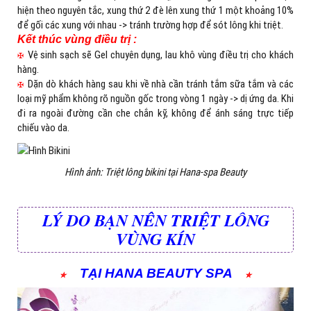
hiện theo nguyên tắc, xung thứ 2 đè lên xung thứ 1 một khoảng 10%
để gối các xung với nhau -> tránh trường hợp để sót lông khi triệt.
Kết thúc vùng điều trị :
Vệ sinh sạch sẽ Gel chuyên dụng, lau khô vùng điều trị cho khách
✠
hàng.
Dặn dò khách hàng sau khi về nhà cần tránh tắm sữa tắm và các
✠
loại mỹ phẩm không rõ nguồn gốc trong vòng 1 ngày -> dị ứng da. Khi
đi ra ngoài đường cần che chắn kỹ, không để ánh sáng trực tiếp
chiếu vào da.
Hình ảnh: Triệt lông bikini tại Hana-spa Beauty
LÝ DO BẠN NÊN TRIỆT LÔNG
VÙNG KÍN
TẠI HANA BEAUTY SPA
✮
✮