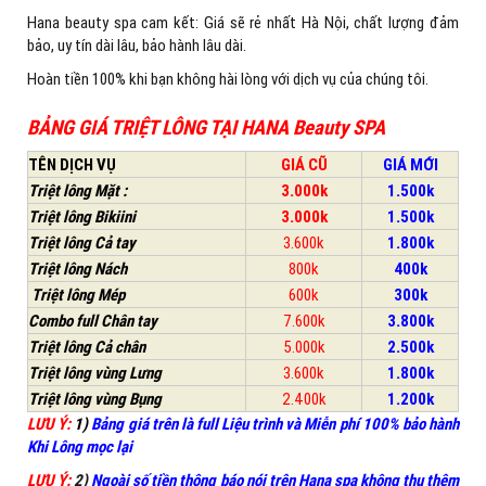
Hana beauty spa cam kết: Giá sẽ rẻ nhất Hà Nội, chất lượng đảm
bảo, uy tín dài lâu, bảo hành lâu dài.
Hoàn tiền 100% khi bạn không hài lòng với dịch vụ của chúng tôi.
BẢNG GIÁ TRIỆT LÔNG TẠI HANA Beauty SPA
TÊN DỊCH VỤ
GIÁ CŨ
GIÁ MỚI
Triệt lông Mặt :
3.000k
1.500k
Triệt lông Bikiini
3.000k
1.500k
Triệt lông Cả tay
3.600k
1.800k
Triệt lông Nách
800k
400k
Triệt lông Mép
600k
300k
Combo full Chân tay
7.600k
3.800k
Triệt lông Cả chân
5.000k
2.500k
Triệt lông vùng Lưng
3.600k
1.800k
Triệt lông vùng Bụng
2.400k
1.200k
LƯU Ý:
1)
Bảng giá trên là full Liệu trình và Miễn phí 100% bảo hành
Khi Lông mọc lại
LƯU Ý:
2)
Ngoài số tiền thông báo nói trên Hana spa không thu thêm