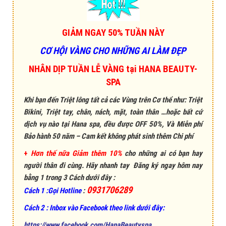
GIẢM NGAY 50% TUẦN NÀY
CƠ HỘI VÀNG CHO NHỮNG AI LÀM ĐẸP
NHÂN DỊP TUẦN LỄ VÀNG tại HANA BEAUTY-
SPA
Khi bạn đến Triệt lông tất cả các Vùng trên Cơ thể như: Triệt
Bikini, Triệt tay, chân, nách, mặt, toàn thân …hoặc bất cứ
dịch vụ nào tại Hana spa, đều được OFF 50%, Và Miễn phí
Bảo hành 50 năm – Cam kết không phát sinh thêm Chi phí
+
Hơn thế nữa Giảm thêm 10%
cho những ai có bạn hay
người thân đi cùng. Hãy nhanh tay Đăng ký ngay hôm nay
bằng 1 trong 3 Cách dưới đây :
0931706289
Cách 1 :Gọi Hotline
:
Cách 2 : Inbox vào Facebook theo link dưới đây:
https://www.facebook.com/HanaBeautyspa.