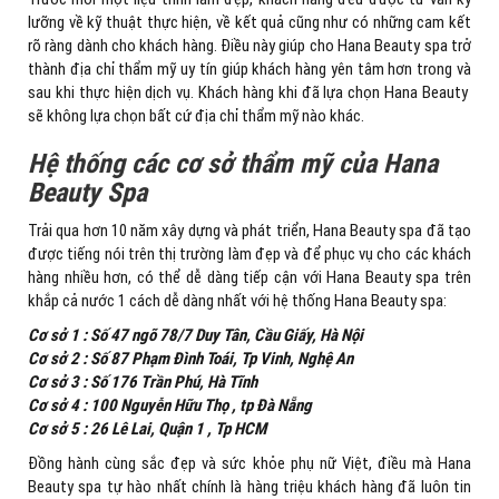
lưỡng về kỹ thuật thực hiện, về kết quả cũng như có những cam kết
rõ ràng dành cho khách hàng. Điều này giúp cho Hana Beauty spa trở
thành địa chỉ thẩm mỹ uy tín giúp khách hàng yên tâm hơn trong và
sau khi thực hiện dịch vụ. Khách hàng khi đã lựa chọn Hana Beauty
sẽ không lựa chọn bất cứ địa chỉ thẩm mỹ nào khác.
Hệ thống các cơ sở thẩm mỹ của Hana
Beauty Spa
Trải qua hơn 10 năm xây dựng và phát triển, Hana Beauty spa đã tạo
được tiếng nói trên thị trường làm đẹp và để phục vụ cho các khách
hàng nhiều hơn, có thể dễ dàng tiếp cận với Hana Beauty spa trên
khắp cả nước 1 cách dễ dàng nhất với hệ thống Hana Beauty spa:
Cơ sở 1 : Số 47 ngõ 78/7 Duy Tân, Cầu Giấy, Hà Nội
Cơ sở 2 : Số 87 Phạm Đình Toái, Tp Vinh, Nghệ An
Cơ sở 3 : Số 176 Trần Phú, Hà Tĩnh
Cơ sở 4 : 100 Nguyễn Hữu Thọ , tp Đà Nẵng
Cơ sở 5 : 26 Lê Lai, Quận 1 , Tp HCM
Đồng hành cùng sắc đẹp và sức khỏe phụ nữ Việt, điều mà Hana
Beauty spa tự hào nhất chính là hàng triệu khách hàng đã luôn tin