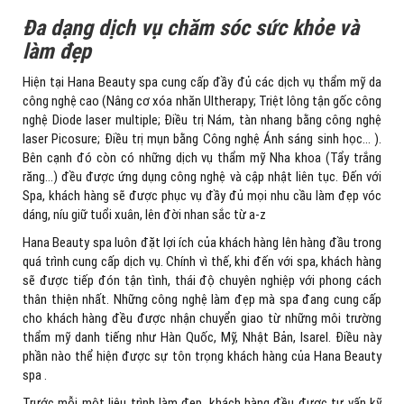
Đa dạng dịch vụ chăm sóc sức khỏe và
làm đẹp
Hiện tại Hana Beauty spa cung cấp đầy đủ các dịch vụ thẩm mỹ da
công nghệ cao (Nâng cơ xóa nhăn Ultherapy; Triệt lông tận gốc công
nghệ Diode laser multiple; Điều trị Nám, tàn nhang bằng công nghệ
laser Picosure; Điều trị mụn bằng Công nghệ Ánh sáng sinh học… ).
Bên cạnh đó còn có những dịch vụ thẩm mỹ Nha khoa (Tẩy trắng
răng…) đều được ứng dụng công nghệ và cập nhật liên tục. Đến với
Spa, khách hàng sẽ được phục vụ đầy đủ mọi nhu cầu làm đẹp vóc
dáng, níu giữ tuổi xuân, lên đời nhan sắc từ a-z
Hana Beauty spa luôn đặt lợi ích của khách hàng lên hàng đầu trong
quá trình cung cấp dịch vụ. Chính vì thế, khi đến với spa, khách hàng
sẽ được tiếp đón tận tình, thái độ chuyên nghiệp với phong cách
thân thiện nhất. Những công nghệ làm đẹp mà spa đang cung cấp
cho khách hàng đều được nhận chuyển giao từ những môi trường
thẩm mỹ danh tiếng như Hàn Quốc, Mỹ, Nhật Bản, Isarel. Điều này
phần nào thể hiện được sự tôn trọng khách hàng của Hana Beauty
spa .
Trước mỗi một liệu trình làm đẹp, khách hàng đều được tư vấn kỹ