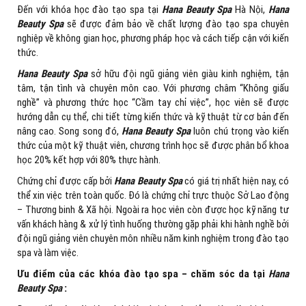
Đến với khóa học đào tạo spa tại
Hana Beauty Spa
Hà Nội,
Hana
Beauty Spa
sẽ được đảm bảo về chất lượng đào tạo spa chuyên
nghiệp về không gian học, phương pháp học và cách tiếp cận với kiến
thức.
Hana Beauty Spa
sở hữu đội ngũ giảng viên giàu kinh nghiệm, tận
tâm, tận tình và chuyên môn cao. Với phương châm “Không giấu
nghề” và phương thức học “Cầm tay chỉ việc”, học viên sẽ được
hướng dẫn cụ thể, chi tiết từng kiến thức và kỹ thuật từ cơ bản đến
nâng cao. Song song đó,
Hana Beauty Spa
luôn chú trọng vào kiến
thức của một kỹ thuật viên, chương trình học sẽ được phân bổ khoa
học 20% kết hợp với 80% thực hành.
Chứng chỉ được cấp bởi
Hana Beauty Spa
có giá trị nhất hiện nay, có
thể xin việc trên toàn quốc. Đó là chứng chỉ trực thuộc Sở Lao động
– Thương binh & Xã hội. Ngoài ra học viên còn được học kỹ năng tư
vấn khách hàng & xử lý tình huống thường gặp phải khi hành nghề bởi
đội ngũ giảng viên chuyên môn nhiều năm kinh nghiệm trong đào tạo
spa và làm việc.
Ưu điểm của các khóa đào tạo spa – chăm sóc da tại
Hana
Beauty Spa
: