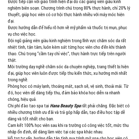
Được tiếp cận với giáo trình hiện đại do các giảng viên giàu kinh
nghiệm biên soạn. Chương trình chú trọng 80% thực hành, chỉ 20% lý
thuyết, giúp học viên có cơ hội thực hành nhiều với máy móc hiện
đại.
Được hướng dẫn để hiểu rõ hơn về mỹ phẩm và thuốc trị mụn, phục
vụ cho việc học.
Đội ngũ giảng viên giàu kinh nghiệm trong lĩnh vực chăm sóc da rất
nhiệt tình, tận tâm, luôn kèm sát từng học viên cho đến khi thành
thạo. Chú trọng “cầm tay chỉ việc”, thực hành trực tiếp trên người
thật.
Môi trường dạy nghề chăm sóc da chuyên nghiệp, trang thiết bị hiện
đại, giúp học viên luôn được tiếp thu kiến thức, xu hướng mới nhất
trong nghề.
Phòng học có máy lạnh, thoáng mát, sạch sẽ, vệ sinh, thoải mái. Từ
đó, học viên dễ dàng tiếp thu, đảm bảo khóa học diễn ra nhanh
chóng, hiệu quả.
Chi phí đào tạo spa tại
Hana Beauty Spa
rất phải chăng. Đặc biệt có
nhiều chương trình ưu đãi và trả góp hấp dẫn, tạo điều học tập dễ
dàng và tốt nhất cho bạn.
Cam kết 100% học viên sau khi ra trường có công việc tốt, mức thu
nhập ổn định, dễ dàng làm việc tại các spa khác nhau.
Hỗ trợ tư vấn, hướng dẫn tận tình quy trình mở spa cho học viên có