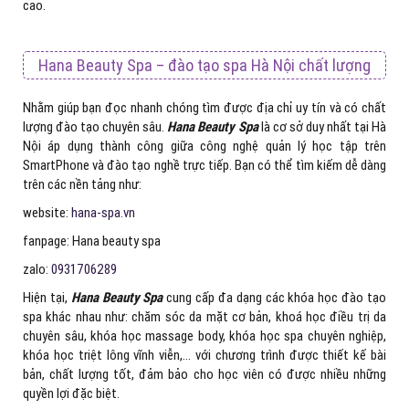
cao.
Hana Beauty Spa – đào tạo spa Hà Nội chất lượng
Nhằm giúp bạn đọc nhanh chóng tìm được địa chỉ uy tín và có chất
lượng đào tạo chuyên sâu.
Hana Beauty Spa
là cơ sở duy nhất tại Hà
Nội áp dụng thành công giữa công nghệ quản lý học tập trên
SmartPhone và đào tạo nghề trực tiếp. Bạn có thể tìm kiếm dễ dàng
trên các nền tảng như:
website:
hana-spa.vn
fanpage: Hana beauty spa
zalo:
0931706289
Hiện tại,
Hana Beauty Spa
cung cấp đa dạng các khóa học đào tạo
spa khác nhau như: chăm sóc da mặt cơ bản, khoá học điều trị da
chuyên sâu, khóa học massage body, khóa học spa chuyên nghiệp,
khóa học triệt lông vĩnh viễn,… với chương trình được thiết kế bài
bản, chất lượng tốt, đảm bảo cho học viên có được nhiều những
quyền lợi đặc biệt.