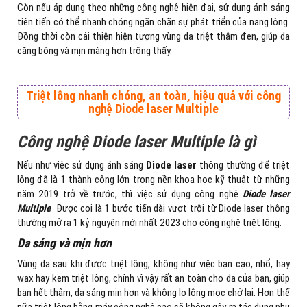
Còn nếu áp dụng theo những công nghệ hiện đại, sử dụng ánh sáng
tiên tiến có thể nhanh chóng ngăn chặn sự phát triển của nang lông.
Đồng thời còn cải thiện hiện tượng vùng da triệt thâm đen, giúp da
căng bóng và mịn màng hơn trông thấy.
Triệt lông nhanh chóng, an toàn, hiệu quả với công
nghệ Diode laser Multiple
Công nghệ Diode laser Multiple là gì
Nếu như việc sử dụng ánh sáng
Diode laser
thông thường để triệt
lông đã là 1 thành công lớn trong nền khoa học kỹ thuật từ những
năm 2019 trở về trước, thì việc sử dụng công nghệ
Diode laser
Multiple
Được coi là 1 bước tiến dài vượt trội từ Diode laser thông
thường mở ra 1 kỷ nguyên mới nhất 2023 cho công nghệ triệt lông.
Da sáng và mịn hơn
Vùng da sau khi được triệt lông, không như việc bạn cạo, nhổ, hay
wax hay kem triệt lông, chính vì vậy rất an toàn cho da của bạn, giúp
bạn hết thâm, da sáng mịn hơn và không lo lông mọc chở lại. Hơn thế
nữa triệt lông bằng máy công nghệ cao sẽ không gây ra tác dụng phụ