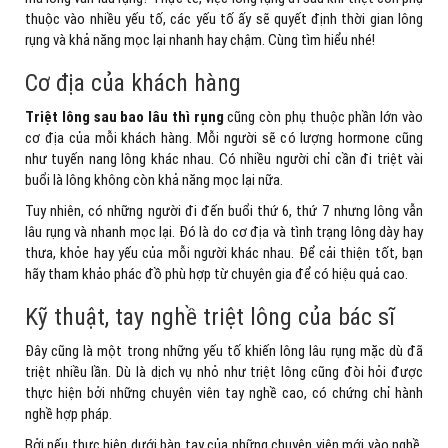
thuộc vào nhiều yếu tố, các yếu tố ấy sẽ quyết định thời gian lông
rụng và khả năng mọc lại nhanh hay chậm. Cùng tìm hiểu nhé!
Cơ địa của khách hàng
Triệt lông sau bao lâu thì rụng
cũng còn phụ thuộc phần lớn vào
cơ địa của mỗi khách hàng. Mỗi người sẽ có lượng hormone cũng
như tuyến nang lông khác nhau. Có nhiều người chỉ cần đi triệt vài
buổi là lông không còn khả năng mọc lại nữa.
Tuy nhiên, có những người đi đến buổi thứ 6, thứ 7 nhưng lông vẫn
lâu rụng và nhanh mọc lại. Đó là do cơ địa và tình trạng lông dày hay
thưa, khỏe hay yếu của mỗi người khác nhau. Để cải thiện tốt, bạn
hãy tham khảo phác đồ phù hợp từ chuyên gia để có hiệu quả cao.
Kỹ thuật, tay nghề triệt lông của bác sĩ
Đây cũng là một trong những yếu tố khiến lông lâu rụng mặc dù đã
triệt nhiều lần. Dù là dịch vụ nhỏ như triệt lông cũng đòi hỏi được
thực hiện bởi những chuyên viên tay nghề cao, có chứng chỉ hành
nghề hợp pháp.
Bởi nếu thực hiện dưới bàn tay của những chuyên viên mới vào nghề,