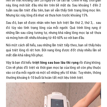
nên sẽ mất khoảng tầm 20 ngày để tái tạo lại. Chính vì vậy, thời gian
này, lông mới bắt đầu nhú lên trên bề mặt da. Sau khoảng 1 đến 2
tuần sau lần triệt đầu tiên, bạn sẽ vẫn thấy tình trạng lông mọc lên.
Nhưng lúc này, lông đã nhạt và thưa hơn trước khoảng 15%.
Sau đó, bạn sẽ được nhân viên hẹn lịch triệt lần thứ 2, thứ 3,… sau
đó tùy vào tình trạng lông của mỗi người. Quá trình lông rụng ở
những lần sau cũng tương tự, nhưng khả năng lông mọc lại sẽ thưa
và mỏng hơn rất nhiều khoảng từ 40-60% so với ban đầu.
Nói một cách dễ hiểu, sau những lần triệt tiếp theo, bạn sẽ thấy hiệu
quả triệt lông rõ rệt hơn. Bởi nang lông được đốt cháy nhiều lần sẽ
mất dần khả năng hồi phục.
Vậy là bạn đã hiểu
triệt lông sau bao lâu thì rụng
rồi đúng không.
Còn về phác đồ triệt và thời gian mọc lại của lông sẽ còn phụ thuộc
vào cơ địa mỗi người và một số những yếu tố khác. Tuy nhiên, thông
thường khoảng 6-10 buổi là hoàn tất một liệu trình triệt.