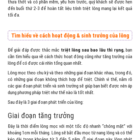
thưa thớt và có phần mềm, yếu hơn trước, quý khách sẽ được hẹn
đến buổi thứ 2-3 để hoàn tất liệu trình triệt lông mang lại kết quả
tối đa.
Tìm hiểu về cách hoạt động & sinh trưởng của lông
Để giải đáp được thắc mắc
triệt lông sau bao lâu thì rụng
, bạn
cần tìm hiểu qua về cách thức hoạt động cũng như tăng trưởng của
lông để có được cái nhìn tổng quan nhất.
Lông mọc theo chu kỳ và theo những giai đoạn khác nhau, trong đó,
có những giai đoạn không thích hợp để triệt. Chính vì thế, nắm rõ
các giai đoạn phát triển và sinh trưởng sẽ giúp bạn biết được nên áp
dụng phương pháp triệt như thế nào là tốt nhất.
Sau đây là 3 giai đoạn phát triển của lông:
Giai đoạn tăng trưởng
Đây là thời điểm lông mọc với một tốc độ nhanh “chóng mặt” với
khoảng 1cm mỗi tháng. Lông sẽ bắt đầu mọc từ nang lông và có thể
kéo dài trong khoảng từ 3 đến 5 năm. Ở giai đoạn này, lông phát