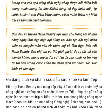
lượng của các spa cũng phải ngày càng được cải thiện.Với
mong muốn mang lại cho Khách hàng vẻ đẹp hoàn mỹ , tự
nhiên k cần trang điểm bằng những công nghệ thẩm mỹ hiện
đại và tân tiến nhất hiện nay.
Đón đầu xu thế đó Hana Beauty Spa luôn chú trọng tới những
công nghệ làm đẹp hiện đại cùng với đào tạo đội ngũ nhân
viên có chuyên môn sâu về thẩm mỹ và làm đẹp. Đến với
Hana Beauty Spa chị em có thể giải quyết được tất cả các
vấn đề không mong muốn đối với làn da của mình và trở nên
tự tin hơn trong cuộc sống
.
Đa dạng dịch vụ chăm sóc sức
khỏe và làm đẹp
Đa dạng dịch vụ chăm sóc sắc sức khoẻ và làm đẹp
Hiện tại Hana Beauty spa cung cấp đầy đủ các dịch vụ thẩm mỹ da
công nghệ cao (Nâng cơ xóa nhăn Ultherapy; Triệt lông tận gốc công
nghệ Diode laser multiple; Điều trị Nám, tàn nhang bằng công nghệ
laser Picosure; Điều trị mụn bằng Công nghệ Ánh sáng sinh học… ).
Bên cạnh đó còn có những dịch vụ thẩm mỹ Nha khoa (Tẩy trắng