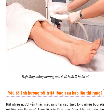
Triệt lông thông thường sau 6-10 buổi là hoàn tất
Yếu tố ảnh hưởng tới triệt lông sau bao lâu thì rụng?
Rất nhiều người vẫn thắc mắc rằng tại sao triệt lông nhiều buổi rồi
mà lông vẫn lâu rụng? Thực tế, việc lông rụng đi sau khi triệt còn phụ