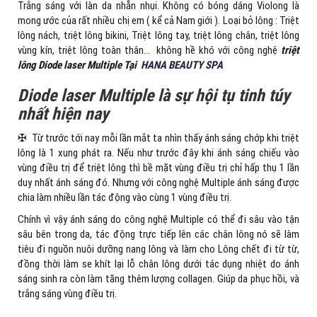
Trắng sáng với làn da nhẵn nhụi. Không có bóng dáng Violong là
mong ước của rất nhiều chị em ( kể cả Nam giới ). Loại bỏ lông : Triệt
lông nách, triệt lông bikini, Triệt lông tay, triệt lông chân, triệt lông
vùng kín, triệt lông toàn thân… không hề khó với công nghệ
triệt
lông Diode laser Multiple Tại
HANA BEAUTY SPA
Diode laser Multiple là sự hội tụ tinh túy
nhất hiện nay
✠ Từ trước tới nay mỗi lần mắt ta nhìn thấy ánh sáng chớp khi triệt
lông là 1 xung phát ra. Nếu như trước đây khi ánh sáng chiếu vào
vùng điều trị để triệt lông thì bề mặt vùng điều trị chỉ hấp thụ 1 lần
duy nhất ánh sáng đó. Nhưng với công nghệ Multiple ánh sáng được
chia làm nhiều lần tác động vào cùng 1 vùng điều trị.
Chính vì vậy ánh sáng do công nghệ Multiple có thể đi sâu vào tận
sâu bên trong da, tác động trực tiếp lên các chân lông nó sẽ làm
tiêu đi nguồn nuôi dưỡng nang lông và làm cho Lông chết đi từ từ,
đồng thời làm se khít lại lỗ chân lông dưới tác dụng nhiệt do ánh
sáng sinh ra còn làm tăng thêm lượng collagen. Giúp da phục hồi, và
trắng sáng vùng điều trị.