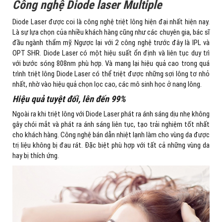
Công nghệ Diode laser Multiple
Diode Laser được coi là công nghệ triệt lông hiện đại nhất hiện nay.
Là sự lựa chọn của nhiều khách hàng cũng như các chuyên gia, bác sĩ
đầu ngành thẩm mỹ. Ngược lại với 2 công nghệ trước đây là IPL và
OPT SHR. Diode Laser có một hiệu suất ổn định và liên tục duy trì
với bước sóng 808nm phù hợp. Và mang lại hiệu quả cao trong quá
trình triệt lông Diode Laser có thể triệt được những sợi lông tơ nhỏ
nhất, nhờ vào hiệu quả chọn lọc cao, các mô sinh học ở nang lông.
Hiệu quả tuyệt đối, lên đến 99%
Ngoài ra khi triệt lông với Diode Laser phát ra ánh sáng dịu nhẹ không
gây chói mắt và phát ra ánh sáng liên tục, tạo trải nghiệm tốt nhất
cho khách hàng. Công nghệ bán dẫn nhiệt lạnh làm cho vùng da được
trị liệu không bị đau rát. Đặc biệt phù hợp với tất cả những vùng da
hay bị thích ứng.