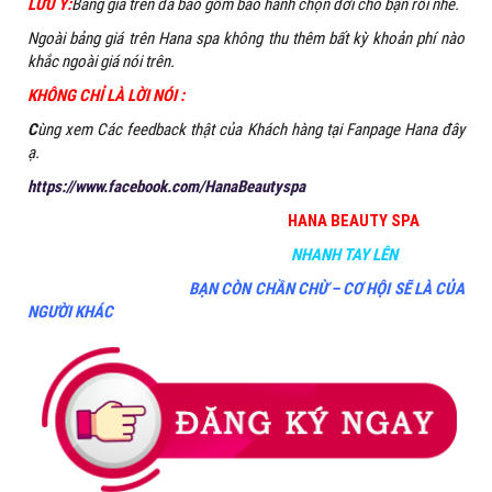
LƯU Ý:
Bảng giá trên đã bao gồm bảo hành chọn đời cho bạn rồi nhé.
Ngoài bảng giá trên Hana spa không thu thêm bất kỳ khoản phí nào
khắc ngoài giá nói trên.
KHÔNG CHỈ LÀ LỜI NÓI :
C
ùng xem Các feedback thật của Khách hàng tại Fanpage Hana đây
ạ.
https://www.facebook.com/HanaBeautyspa
HANA BEAUTY SPA
NHANH TAY LÊN
BẠN CÒN CHẦN CHỪ – CƠ HỘI SẼ LÀ CỦA
NGƯỜI KHÁC