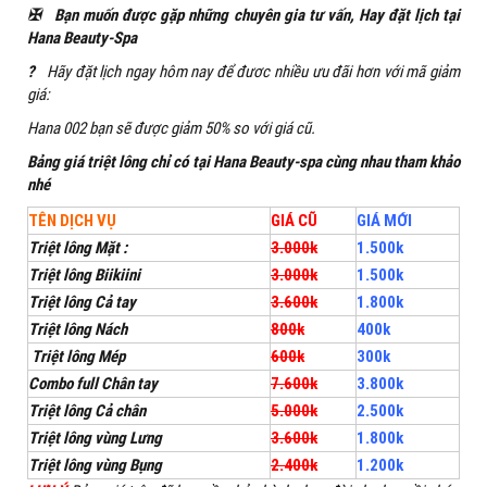
✠
Bạn muốn được gặp những chuyên gia tư vấn, Hay đặt lịch tại
Hana Beauty-Spa
?
Hãy đặt lịch ngay hôm nay để đươc nhiều ưu đãi hơn với mã giảm
giá:
Hana 002 bạn sẽ được giảm 50% so với giá cũ.
Bảng giá triệt lông chỉ có tại Hana Beauty-spa cùng nhau tham khảo
nhé
TÊN DỊCH VỤ
GIÁ CŨ
GIÁ MỚI
Triệt lông Mặt :
3.000k
1.500k
Triệt lông Biikiini
3.000k
1.500k
Triệt lông Cả tay
3.600k
1.800k
Triệt lông Nách
800k
400k
Triệt lông Mép
600k
300k
Combo full Chân tay
7.600k
3.800k
Triệt lông Cả chân
5.000k
2.500k
Triệt lông vùng Lưng
3.600k
1.800k
Triệt lông vùng Bụng
2.400k
1.200k