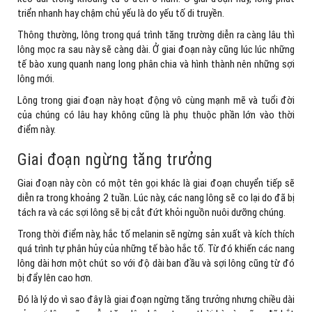
triển nhanh hay chậm chủ yếu là do yếu tố di truyền.
Thông thường, lông trong quá trình tăng trường diễn ra càng lâu thì
lông mọc ra sau này sẽ càng dài. Ở giai đoạn này cũng lúc lúc những
tế bào xung quanh nang long phân chia và hình thành nên những sợi
lông mới.
Lông trong giai đoạn này hoạt động vô cùng mạnh mẽ và tuổi đời
của chúng có lâu hay không cũng là phụ thuộc phần lớn vào thời
điểm này.
Giai đoạn ngừng tăng trưởng
Giai đoạn này còn có một tên gọi khác là giai đoạn chuyển tiếp sẽ
diễn ra trong khoảng 2 tuần. Lúc này, các nang lông sẽ co lại do đã bị
tách ra và các sợi lông sẽ bị cắt đứt khỏi nguồn nuôi dưỡng chúng.
Trong thời điểm này, hắc tố melanin sẽ ngừng sản xuất và kích thích
quá trình tự phân hủy của những tế bào hắc tố. Từ đó khiến các nang
lông dài hơn một chút so với độ dài ban đầu và sợi lông cũng từ đó
bị đẩy lên cao hơn.
Đó là lý do vì sao đây là giai đoạn ngừng tăng trưởng nhưng chiều dài