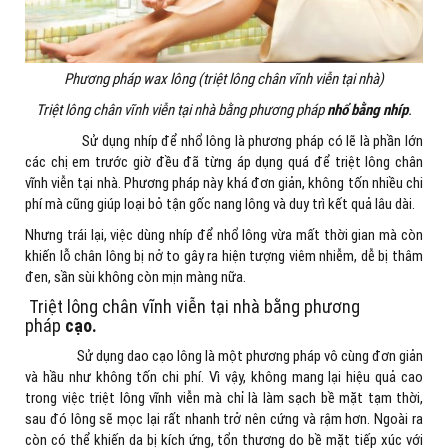
Phương pháp wax lông (triệt lông chân vĩnh viễn tại nhà)
Triệt lông chân vĩnh viễn tại nhà bằng phương pháp
nhổ bằng nhíp
.
Sử dụng nhíp để nhổ lông là phương pháp có lẽ là phần lớn
các chị em trước giờ đều đã từng áp dụng quá để triệt lông chân
vĩnh viễn tại nhà. Phương pháp này khá đơn giản, không tốn nhiều chi
phí mà cũng giúp loại bỏ tận gốc nang lông và duy trì kết quả lâu dài.
Nhưng trái lại, việc dùng nhíp để nhổ lông vừa mất thời gian mà còn
khiến lỗ chân lông bị nở to gây ra hiện tượng viêm nhiễm, dễ bị thâm
đen, sần sùi không còn mịn màng nữa.
Triệt lông chân vĩnh viễn tại nhà bằng phương
pháp
cạo.
Sử dụng dao cạo lông là một phương pháp vô cùng đơn giản
và hầu như không tốn chi phí. Vì vậy, không mang lại hiệu quả cao
trong việc triệt lông vĩnh viễn mà chỉ là làm sạch bề mặt tạm thời,
sau đó lông sẽ mọc lại rất nhanh trở nên cứng và rậm hơn. Ngoài ra
còn có thể khiến da bị kích ứng, tổn thương do bề mặt tiếp xúc với