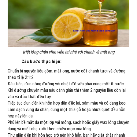
triệt lông chân vĩnh viễn tại nhà với chanh và mật ong
Các bước thực hiện:
Chuẩn bị nguyên liệu gồm: mật ong, nước cốt chanh tươi và đường
theo tỉ lệ 2:1:2.
Đầu tiên, đun nóng đường với nhiệt độ vừa phải cùng một ít nước.
Khi đường chuyển màu nâu cánh gián thì thêm 2 nguyên liệu còn lại
vào và đảo thật đều tay.
Tiếp tục đun đến khi hỗn hợp dần đặc lại, sậm màu và có dạng keo.
Làm sạch vùng da chân, dùng một thìa gỗ hoặc nhựa quét đều hỗn
hợp này lên da.
Phủ lên bề mặt da một lớp vải mỏng, sạch hoặc giấy wax lông chuyên
dụng và miết nhẹ xuôi theo chiều mọc của lông.
Thư giãn đến khi hỗn hợp trở nên khô hẳn, bạn hãy giật thật nhanh