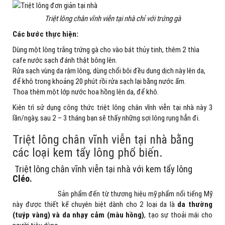
Triệt lông chân vĩnh viễn tại nhà chỉ với trứng gà
Các bước thực hiện:
Dùng một lòng trắng trứng gà cho vào bát thủy tinh, thêm 2 thìa
cafe nước sạch đánh thật bông lên.
Rửa sạch vùng da rậm lông, dùng chổi bôi đều dung dịch này lên da,
để khô trong khoảng 20 phút rồi rửa sạch lại bằng nước ấm.
Thoa thêm một lớp nước hoa hồng lên da, để khô.
Kiên trì sử dụng công thức triệt lông chân vĩnh viễn tại nhà này 3
lần/ngày, sau 2 – 3 tháng bạn sẽ thấy những sợi lông rụng hẳn đi.
Triệt lông chân vĩnh viễn tại nhà bằng
các loại kem tẩy lông phổ biến.
Triệt lông chân vĩnh viễn tại nhà với kem tẩy lông
Cléo.
Sản phẩm đến từ thương hiệu mỹ phẩm nổi tiếng Mỹ
này được thiết kế chuyên biệt dành cho 2 loại da là
da thường
(tuýp vàng) và da nhạy cảm (màu hồng)
, tạo sự thoải mái cho