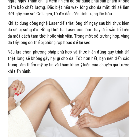
ngứa ngáy, thậm chí là viêm nhiễm do sử dụng phải sản phẩm không
đảm bảo chất lượng. Đặc biệt nếu wax lông cho da mặt thì sẽ làm
đứt gãy các sợi Collagen, từ đó dẫn đến tình trạng lão hóa.
Khi áp dụng công nghệ Laser để triệt lông thì ngay sau khi thực hiện
da sẽ bị sưng đỏ. Đồng thời tia Laser còn làm thay đổi sắc tố trên
da một cách tạm thời hoặc vĩnh viễn. Trong một số trường hợp, vùng
da tẩy lông có thể bị phồng rộp hoặc để lại sẹo
Nếu lựa chọn phương pháp phù hợp và thực hiện đúng quy trình thì
triệt lông sẽ không gây hại gì cho da. Tốt hơn hết, bạn nên đến các
trung tâm thẩm mỹ uy tín và tham khảo ý kiến của chuyên gia trước
khi tiến hành.