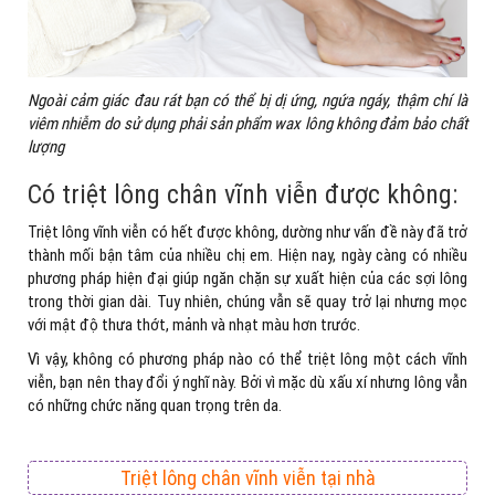
Ngoài cảm giác đau rát bạn có thể bị dị ứng, ngứa ngáy, thậm chí là
viêm nhiễm do sử dụng phải sản phẩm wax lông không đảm bảo chất
lượng
Có triệt lông chân vĩnh viễn được không:
Triệt lông vĩnh viễn có hết được không, dường như vấn đề này đã trở
thành mối bận tâm của nhiều chị em. Hiện nay, ngày càng có nhiều
phương pháp hiện đại giúp ngăn chặn sự xuất hiện của các sợi lông
trong thời gian dài. Tuy nhiên, chúng vẫn sẽ quay trở lại nhưng mọc
với mật độ thưa thớt, mảnh và nhạt màu hơn trước.
Vì vậy, không có phương pháp nào có thể triệt lông một cách vĩnh
viễn, bạn nên thay đổi ý nghĩ này. Bởi vì mặc dù xấu xí nhưng lông vẫn
có những chức năng quan trọng trên da.
Triệt lông chân vĩnh viễn tại nhà