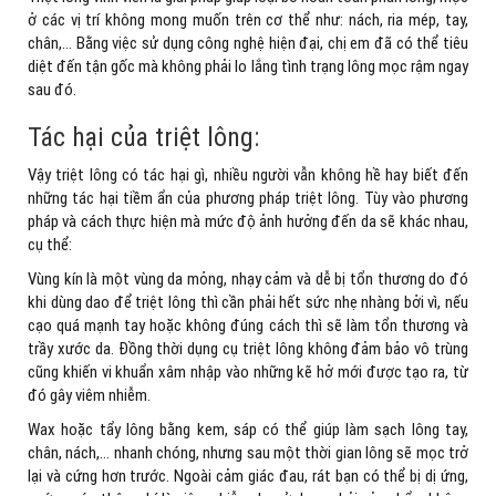
ở các vị trí không mong muốn trên cơ thể như: nách, ria mép, tay,
chân,… Bằng việc sử dụng công nghệ hiện đại, chị em đã có thể tiêu
diệt đến tận gốc mà không phải lo lắng tình trạng lông mọc rậm ngay
sau đó.
Tác hại của triệt lông:
Vậy triệt lông có tác hại gì, nhiều người vẫn không hề hay biết đến
những tác hại tiềm ẩn của phương pháp triệt lông. Tùy vào phương
pháp và cách thực hiện mà mức độ ảnh hưởng đến da sẽ khác nhau,
cụ thể:
Vùng kín là một vùng da mỏng, nhạy cảm và dễ bị tổn thương do đó
khi dùng dao để triệt lông thì cần phải hết sức nhẹ nhàng bởi vì, nếu
cạo quá mạnh tay hoặc không đúng cách thì sẽ làm tổn thương và
trầy xước da. Đồng thời dụng cụ triệt lông không đảm bảo vô trùng
cũng khiến vi khuẩn xâm nhập vào những kẽ hở mới được tạo ra, từ
đó gây viêm nhiễm.
Wax hoặc tẩy lông bằng kem, sáp có thể giúp làm sạch lông tay,
chân, nách,… nhanh chóng, nhưng sau một thời gian lông sẽ mọc trở
lại và cứng hơn trước. Ngoài cảm giác đau, rát bạn có thể bị dị ứng,