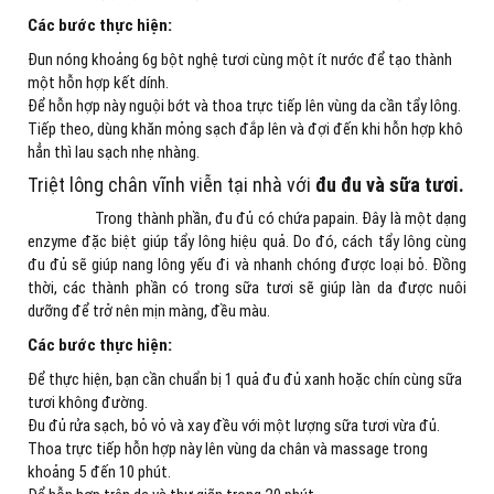
Các bước thực hiện:
Đun nóng khoảng 6g bột nghệ tươi cùng một ít nước để tạo thành
một hỗn hợp kết dính.
Để hỗn hợp này nguội bớt và thoa trực tiếp lên vùng da cần tẩy lông.
Tiếp theo, dùng khăn mỏng sạch đắp lên và đợi đến khi hỗn hợp khô
hẳn thì lau sạch nhẹ nhàng.
Triệt lông chân vĩnh viễn tại nhà với
đu đu và sữa tươi.
Trong thành phần, đu đủ có chứa papain. Đây là một dạng
enzyme đặc biệt giúp tẩy lông hiệu quả. Do đó, cách tẩy lông cùng
đu đủ sẽ giúp nang lông yếu đi và nhanh chóng được loại bỏ. Đồng
thời, các thành phần có trong sữa tươi sẽ giúp làn da được nuôi
dưỡng để trở nên mịn màng, đều màu.
Các bước thực hiện:
Để thực hiện, bạn cần chuẩn bị 1 quả đu đủ xanh hoặc chín cùng sữa
tươi không đường.
Đu đủ rửa sạch, bỏ vỏ và xay đều với một lượng sữa tươi vừa đủ.
Thoa trực tiếp hỗn hợp này lên vùng da chân và massage trong
khoảng 5 đến 10 phút.