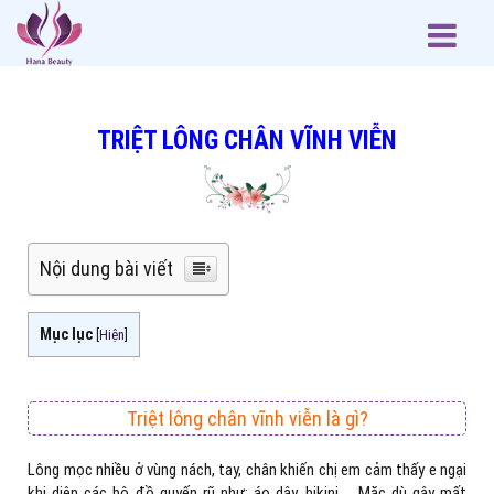
TRIỆT LÔNG CHÂN VĨNH VIỄN
Nội dung bài viết
Mục lục
[
Hiện
]
Triệt lông chân vĩnh viễn là gì?
Lông mọc nhiều ở vùng nách, tay, chân khiến chị em cảm thấy e ngại
khi diện các bộ đồ quyến rũ như: áo dây, bikini,… Mặc dù gây mất