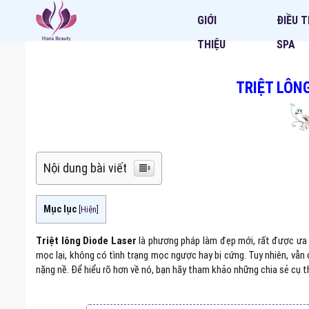
GIỚI
ĐIỀU T
THIỆU
SPA
TRIỆT LÔN
Nội dung bài viết
Mục lục
[
Hiện
]
Triệt lông Diode Laser
là phương pháp làm đẹp mới, rất được ưa c
mọc lại, không có tình trạng mọc ngược hay bị cứng. Tuy nhiên, vẫn
nặng nề. Để hiểu rõ hơn về nó, bạn hãy tham khảo những chia sẻ cụ 