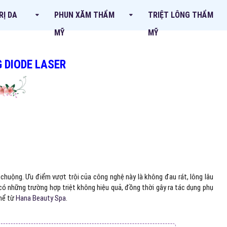
RỊ DA
PHUN XĂM THẨM
TRIỆT LÔNG THẨM
MỸ
MỸ
G DIODE LASER
huộng. Ưu điểm vượt trội của công nghệ này là không đau rát, lông lâu
 có những trường hợp triệt không hiệu quả, đồng thời gây ra tác dụng phụ
thể từ
Hana Beauty Spa
.