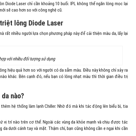
òn Diode Laser chỉ cần khoảng 10 buổi. IPL không thể ngăn lông mọc lại
 mới sẽ cao hơn so với công nghệ cũ.
riệt lông Diode Laser
mà rất nhiều người lựa chọn phương pháp này để cải thiện màu da, lấy lại
 hợp với nhiều đối tượng sử dụng
 lông hiệu quả hơn so với người có da sẫm màu. Điều này không chỉ xảy ra
 nào khác. Bên cạnh đó, nếu bạn có lông nhạt màu thì thời gian điều trị
g da nào?
thêm hệ thống làm lạnh Chiller. Nhờ đó mà khi tác động lên biểu bì, tia
cứ vị trí nào trên cơ thể. Ngoài các vùng da khỏe mạnh và chịu được tác
ùng da dưới cánh tay và mặt. Thậm chí, bạn cũng không cần e ngại khi cần