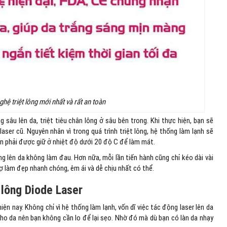
ghệ triệt lông mới nhất và rất an toàn
âu lên da, triệt tiêu chân lông ở sâu bên trong. Khi thực hiện, bạn sẽ
ser cũ. Nguyên nhân vì trong quá trình triệt lông, hệ thống làm lạnh sẽ
n phải được giữ ở nhiệt độ dưới 20 độ C để làm mát.
 lên da không làm đau. Hơn nữa, mỗi lần tiến hành cũng chỉ kéo dài vài
làm đẹp nhanh chóng, êm ái và dễ chịu nhất có thể.
 lông Diode Laser
ện nay. Không chỉ vì hệ thống làm lạnh, vốn dĩ việc tác động laser lên da
ho da nên bạn không cần lo để lại sẹo. Nhờ đó mà dù bạn có làn da nhạy