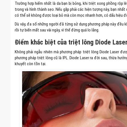
Trường hợp hiếm nhất là da bạn bị bỏng, khi triệt xong phồng rộp 
trong và hình thành sẹo. Nếu gặp phải các hiện tượng này, bạn nhất 
có thể sẽ không được loại bỏ mà còn mọc nhanh hơn, có dấu hiệu đ
Dù vậy, đa số những người đã từng sử dụng phương pháp này đều kh
rồi tự biến mất sau vài ngày, vì thế đừng quá lo lắng.
Điểm khác biệt của triệt lông Diode Lase
Không phải ngẫu nhiên mà phương pháp triệt lông Diode Laser đượ
phương pháp triệt lông cũ là IPL. Diode Laser ra đời sau, thừa h
khuyết còn tồn tại.