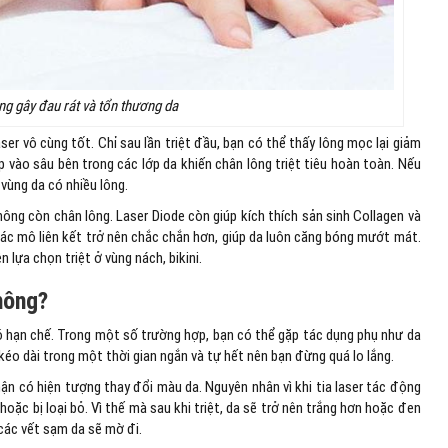
ng gây đau rát và tổn thương da
ser vô cùng tốt. Chỉ sau lần triệt đầu, bạn có thể thấy lông mọc lại giảm
p vào sâu bên trong các lớp da khiến chân lông triệt tiêu hoàn toàn. Nếu
 vùng da có nhiều lông.
 không còn chân lông. Laser Diode còn giúp kích thích sản sinh Collagen và
các mô liên kết trở nên chắc chắn hơn, giúp da luôn căng bóng mướt mát.
n lựa chọn triệt ở vùng nách, bikini.
không?
 hạn chế. Trong một số trường hợp, bạn có thể gặp tác dụng phụ như da
ỉ kéo dài trong một thời gian ngắn và tự hết nên bạn đừng quá lo lắng.
ận có hiện tượng thay đổi màu da. Nguyên nhân vì khi tia laser tác động
 hoặc bị loại bỏ. Vì thế mà sau khi triệt, da sẽ trở nên trắng hơn hoặc đen
g các vết sạm da sẽ mờ đi.