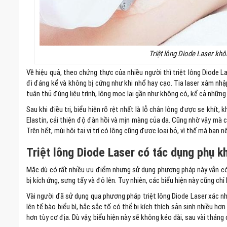
Triệt lông Diode Laser khô
Về hiệu quả, theo chứng thực của nhiều người thì triệt lông Diode La
đi đáng kể và không bị cứng như khi nhổ hay cạo. Tia laser xâm nhậ
tuân thủ đúng liệu trình, lông mọc lại gần như không có, kể cả những
Sau khi điều trị, biểu hiện rõ rệt nhất là lỗ chân lông được se khít,
Elastin, cải thiện độ đàn hồi và mịn màng của da. Cũng nhờ vậy mà 
Trên hết, mùi hôi tại vị trí có lông cũng được loại bỏ, vì thế mà bạn nê
Triệt lông Diode Laser có tác dụng phụ 
Mặc dù có rất nhiều ưu điểm nhưng sử dụng phương pháp này vẫn có
bị kích ứng, sưng tấy và đỏ lên. Tuy nhiên, các biểu hiện này cũng ch
Vài người đã sử dụng qua phương pháp triệt lông Diode Laser xác nh
lên tế bào biểu bì, hắc sắc tố có thể bị kích thích sản sinh nhiều hơn
hơn tùy cơ địa. Dù vậy, biểu hiện này sẽ không kéo dài, sau vài thán