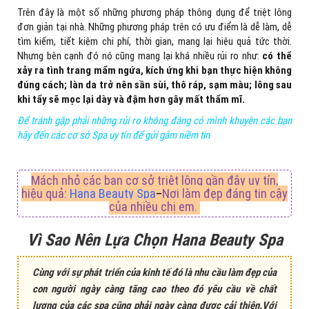
Trên đây là một số những phương pháp thông dụng để triệt lông
đơn giản tại nhà. Những phương pháp trên có ưu điểm là dễ làm, dễ
tìm kiếm, tiết kiệm chi phí, thời gian, mang lại hiệu quả tức thời.
Nhưng bên cạnh đó nó cũng mang lại khá nhiều rủi ro như:
có thể
xảy ra tình trang mẩm ngứa, kích ứng khi bạn thực hiện không
đúng cách; làn da trở nên sần sùi, thô ráp, sạm màu; lông sau
khi tẩy sẽ mọc lại dày và đậm hơn gây mất thẩm mĩ.
Để tránh gặp phải những rủi ro không đáng có mình khuyên các bạn
hãy đến các cơ sở Spa uy tín để gửi gắm niềm tin
Mách nhỏ các bạn cơ sở triệt lông gần đây uy tín,
hiệu quả:
Hana Beauty Spa
–
Nơi làm đẹp đáng tin cậy
của nhiều chị em.
Vì Sao Nên Lựa Chọn Hana Beauty Spa
Cùng với sự phát triển của kinh tế đó là nhu cầu làm đẹp của
con người ngày càng tăng cao theo đó yêu cầu về chất
lượng của các spa cũng phải ngày càng được cải thiện.Với