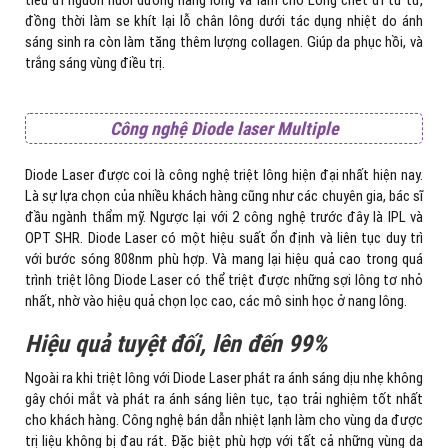
đồng thời làm se khít lại lỗ chân lông dưới tác dụng nhiệt do ánh
sáng sinh ra còn làm tăng thêm lượng collagen. Giúp da phục hồi, và
trắng sáng vùng điều trị.
Công nghệ Diode laser Multiple
Diode Laser được coi là công nghệ triệt lông hiện đại nhất hiện nay.
Là sự lựa chọn của nhiều khách hàng cũng như các chuyên gia, bác sĩ
đầu ngành thẩm mỹ. Ngược lại với 2 công nghệ trước đây là IPL và
OPT SHR. Diode Laser có một hiệu suất ổn định và liên tục duy trì
với bước sóng 808nm phù hợp. Và mang lại hiệu quả cao trong quá
trình triệt lông Diode Laser có thể triệt được những sợi lông tơ nhỏ
nhất, nhờ vào hiệu quả chọn lọc cao, các mô sinh học ở nang lông.
Hiệu quả tuyệt đối, lên đến 99%
Ngoài ra khi triệt lông với Diode Laser phát ra ánh sáng dịu nhẹ không
gây chói mắt và phát ra ánh sáng liên tục, tạo trải nghiệm tốt nhất
cho khách hàng. Công nghệ bán dẫn nhiệt lạnh làm cho vùng da được
trị liệu không bị đau rát. Đặc biệt phù hợp với tất cả những vùng da