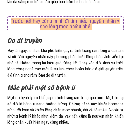
làn da sáng mịn hồng hào giúp bạn luôn tự tin toả sáng.
Trước hết hãy cùng mình đi tìm hiểu nguyên nhân vì
sao lông mọc nhiều nhé!
Do di truyền
Đây là nguyên nhân khá phổ biến gây ra tình trạng rậm lông ở cả nam
và nữ. Với nguyên nhân này, phương pháp triệt lông chân vĩnh viễn tại
nhà sẽ không mang lại hiệu quả đáng kể. Thay vào đó, dịch vụ triệt
lông công nghệ cao mới là sự lựa chọn hoàn hảo để giải quyết triệt
để tình trạng rậm lông do di truyền.
Mắc phải một số bệnh lí
Một số bệnh lý có thể gây ra tình trạng rậm lông quá mức. Một trong
số đó là bệnh u nang buồng trứng. Chứng bệnh này khiến hormone
nữ bị rối loạn và khiến lông chân mọc nhanh, dài và tối màu. Ngoài ra,
những bệnh lý khác như: viêm da, vảy nến cũng là nguyên nhân khiến
lông chân xuất hiện ngày càng nhiều.