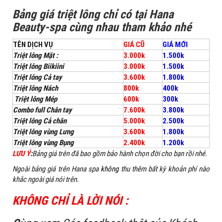
Bảng giá triệt lông chỉ có tại Hana
Beauty-spa cùng nhau tham khảo nhé
TÊN DỊCH VỤ
GIÁ CŨ
GIÁ MỚI
Triệt lông Mặt :
3.000k
1.500k
Triệt lông Biikiini
3.000k
1.500k
Triệt lông Cả tay
3.600k
1.800k
Triệt lông Nách
800k
400k
Triệt lông Mép
600k
300k
Combo full Chân tay
7.600k
3.800k
Triệt lông Cả chân
5.000k
2.500k
Triệt lông vùng Lưng
3.600k
1.800k
Triệt lông vùng Bụng
2.400k
1.200k
LƯU Ý
:
Bảng giá trên đã bao gồm bảo hành chọn đời cho bạn rồi nhé.
Ngoài bảng giá trên Hana spa
không
thu thêm bất kỳ khoản phí nào
khắc ngoài giá nói trên.
KHÔNG CHỈ LÀ LỜI NÓI :