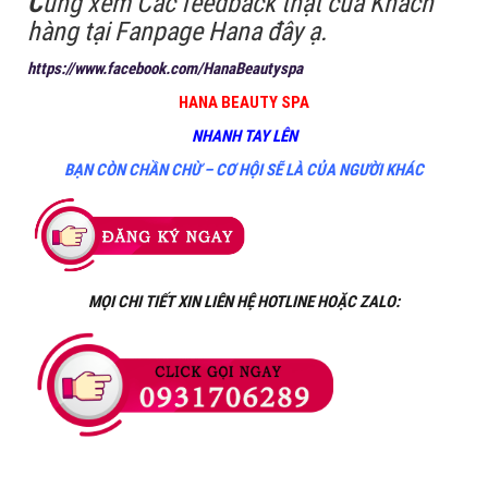
C
ùng xem Các feedback thật của Khách
hàng tại Fanpage Hana đây ạ.
https://www.facebook.com/HanaBeautyspa
HANA BEAUTY SPA
NHANH TAY LÊN
BẠN CÒN CHẦN CHỪ – CƠ HỘI SẼ LÀ CỦA NGƯỜI KHÁC
MỌI CHI TIẾT XIN LIÊN HỆ HOTLINE HOẶC ZALO: