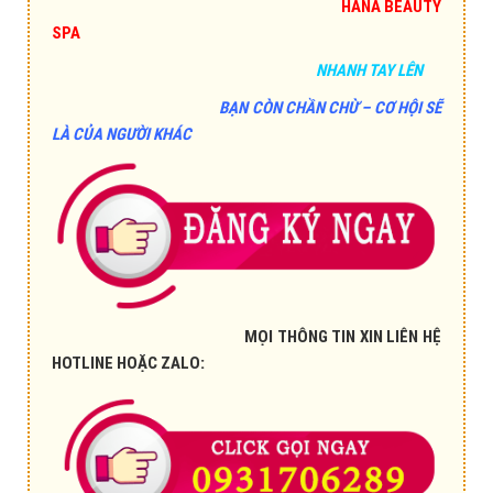
HANA BEAUTY
SPA
NHANH TAY LÊN
BẠN CÒN CHẦN CHỪ – CƠ HỘI SẼ
LÀ CỦA NGƯỜI KHÁC
MỌI THÔNG TIN XIN LIÊN HỆ
HOTLINE HOẶC ZALO: