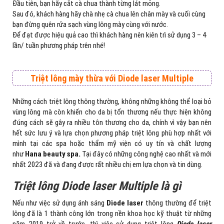
Đầu tiên, bạn hãy cắt cà chua thành từng lát mỏng.
Sau đó, khách hàng hãy chà nhẹ cà chua lên chân mày và cuối cùng
bạn đừng quên rửa sạch vùng lông mày cùng với nước.
Để đạt được hiệu quả cao thì khách hàng nên kiên trì sử dụng 3 – 4
lần/ tuần phương pháp trên nhé!
Triệt lông mày thừa với Diode laser Multiple
Những cách triệt lông thông thường, không những không thể loại bỏ
vùng lông mà còn khiến cho da bị tổn thương nếu thực hiện không
đúng cách sẽ gây ra nhiều tôn thương cho da, chính vì vậy bạn nên
hết sức lưu ý và lựa chọn phương pháp triệt lông phù hợp nhất với
mình tại các spa hoặc thẩm mỹ viện có uy tín và chất lượng
như
Hana beauty spa.
Tại đây có những công nghệ cao nhất và mới
nhất 2023 đã và đang được rất nhiều chị em lựa chọn và tin dùng.
Triệt lông Diode laser Multiple là gì
Nếu như việc sử dụng ánh sáng
Diode laser
thông thường để triệt
lông đã là 1 thành công lớn trong nền khoa học kỹ thuật từ những
năm 2019 trở về trước, thì việc sử dụng triệt lông
Diode laser