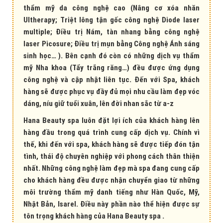
thẩm mỹ da công nghệ cao (Nâng cơ xóa nhăn
Ultherapy; Triệt lông tận gốc công nghệ Diode laser
multiple; Điều trị Nám, tàn nhang bằng công nghệ
laser Picosure; Điều trị mụn bằng Công nghệ Ánh sáng
sinh học… ). Bên cạnh đó còn có những dịch vụ thẩm
mỹ Nha khoa (Tẩy trắng răng…) đều được ứng dụng
công nghệ và cập nhật liên tục. Đến với Spa, khách
hàng sẽ được phục vụ đầy đủ mọi nhu cầu làm đẹp vóc
dáng, níu giữ tuổi xuân, lên đời nhan sắc từ a-z
Hana Beauty spa luôn đặt lợi ích của khách hàng lên
hàng đầu trong quá trình cung cấp dịch vụ. Chính vì
thế, khi đến với spa, khách hàng sẽ được tiếp đón tận
tình, thái độ chuyên nghiệp với phong cách thân thiện
nhất. Những công nghệ làm đẹp mà spa đang cung cấp
cho khách hàng đều được nhận chuyển giao từ những
môi trường thẩm mỹ danh tiếng như Hàn Quốc, Mỹ,
Nhật Bản, Isarel. Điều này phần nào thể hiện được sự
tôn trọng khách hàng của Hana Beauty spa .