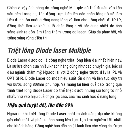
Chính vì vậy ánh sáng do công nghệ Multiple có thể đi sâu vào tận
sâu bên trong da, tác động trực tiếp lên các chân lông nó sẽ làm
tiêu đi nguồn nuôi dưỡng nang lông và làm cho Lông chết đi từ từ,
đồng thời làm se khít lại lỗ chân lông dưới tác dụng nhiệt do ánh
sáng sinh ra còn làm tăng thêm lượng collagen. Giúp da phục hồi, và
trắng sáng vùng điều trị.
Triệt lông Diode laser Multiple
Diode Laser được coi là công nghệ triệt lông hiện đại nhất hiện nay.
Là sự lựa chọn của nhiều khách hàng cũng như các chuyên gia, bác sĩ
đầu ngành thẩm mỹ. Ngược lại với 2 công nghệ trước đây là IPL và
OPT SHR. Diode Laser có một hiệu suất ổn định và liên tục duy trì
với bước sóng 808nm phù hợp. Và mang lại hiệu quả cao trong quá
trình triệt lông Diode Laser có thể triệt được những sợi lông tơ nhỏ
nhất, nhờ vào hiệu quả chọn lọc cao, các mô sinh học ở nang lông.
Hiệu quả tuyệt đối, lên đến 99%
Ngoài ra khi triệt lông Diode Laser phát ra ánh sáng dịu nhẹ không
gây chói mắt và phát ra ánh sáng liên tục, tạo trải nghiệm tốt nhất
cho khách hàng. Công nghệ bán dẫn nhiệt lạnh làm cho vùng da được