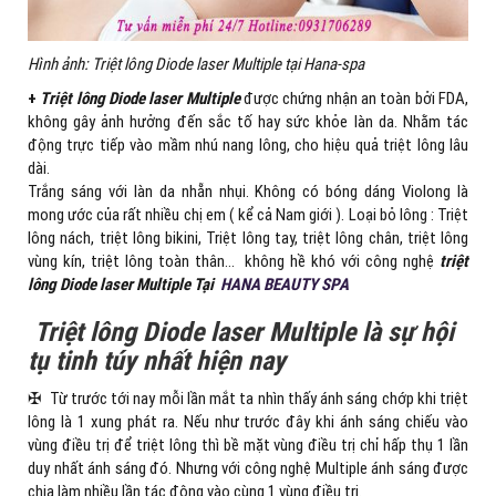
Hình ảnh: Triệt lông Diode laser Multiple tại Hana-spa
+
Triệt lông Diode laser Multiple
được chứng nhận an toàn bởi FDA,
không gây ảnh hưởng đến sắc tố hay sức khỏe làn da. Nhằm tác
động trực tiếp vào mầm nhú nang lông, cho hiệu quả triệt lông lâu
dài.
Trắng sáng với làn da nhẵn nhụi. Không có bóng dáng Violong là
mong ước của rất nhiều chị em ( kể cả Nam giới ). Loại bỏ lông : Triệt
lông nách, triệt lông bikini, Triệt lông tay, triệt lông chân, triệt lông
vùng kín, triệt lông toàn thân… không hề khó với công nghệ
triệt
lông Diode laser Multiple Tại
HANA BEAUTY SPA
Triệt lông Diode laser Multiple là sự hội
tụ tinh túy nhất hiện nay
✠ Từ trước tới nay mỗi lần mắt ta nhìn thấy ánh sáng chớp khi triệt
lông là 1 xung phát ra. Nếu như trước đây khi ánh sáng chiếu vào
vùng điều trị để triệt lông thì bề mặt vùng điều trị chỉ hấp thụ 1 lần
duy nhất ánh sáng đó. Nhưng với công nghệ Multiple ánh sáng được
chia làm nhiều lần tác động vào cùng 1 vùng điều trị.