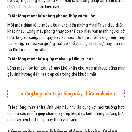
Do đó, triệt lông mày thừa vĩnh viễn là phương pháp an toàn được
nhiều chị em lựa chọn hiện nay.
Triệt lông mày thừa tăng phong thủy và tài lộc
Mỗi một dáng lông mày đều mang đến những ý nghĩa và đặc điểm
khác nhau. Lông mày phong thủy có thể báo hiệu vận mệnh người sở
hữu, là giàu sang, phú quý hay xui xẻo. Sở hữu một dáng lông mày
cân xứng, hài hòa với gương mặt có thể đem lại nhiều sự may mắn và
tài lộc trong cuộc sống.
Triệt lông mày thừa giúp make up tiện lợi hơn
Lông mày mọc lộn xộn sẽ gây khó khăn cho việc makeup cũng như
gây ảnh hưởng đến nét đẹp của tổng thể khuôn mặt.
Trường hợp nên triệt lông mày thừa vĩnh viễn
Triệt lông mày
thừa
vĩnh viễn hầu như áp dụng với mọi trường hợp
có nhu cầu muốn giúp chân mày đẹp lên, đặc biệt những trường hợp
sau đây nên triệt lông mày thừa vĩnh viễn: