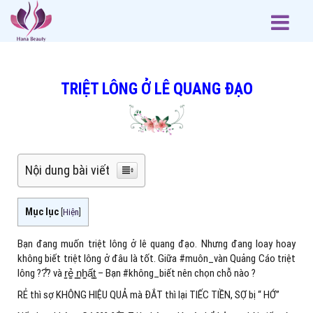
TRIỆT LÔNG Ở LÊ QUANG ĐẠO
Nội dung bài viết
Mục lục
[
Hiện
]
Bạn đang muốn triệt lông ở lê quang đạo. Nhưng đang loay hoay
không biết triệt lông ở đâu là tốt. Giữa #muôn_vàn Quảng Cáo triệt
lông ??̂́? và r̳ẻ̳ ̳n̳h̳ấ̳t̳ – Bạn #không_biết nên chọn chỗ nào ?
RẺ thì sợ KHÔNG HIỆU QUẢ mà ĐẮT thì lại TIẾC TIỀN, SỢ bị “ HỚ”