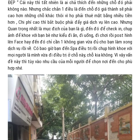
ĐẸP “ Cái này thì tất nhiên là ai chả thích đến những chỗ đó phải
không nào. Nhưng chắc chắn 1 điều là đến chỗ đó giá thành sẽ phải
cao hơn những chỗ khác thôi vì họ phải thuê mặt bằng nhiều tiền
hơn , Chi phí cao thì bắt buộc phải đẩy giá dịch vụ lên cao. Nhưng
Quan trọng nhất là mục địch của bạn là gì, đến đó để check in, chụp
ảnh để khoe với bạn bè như kiểu đi ăn, đi uống, đi chơi rồi post hình
lên Face hay đến đó chỉ cần 1 không gian vừa đủ cho bạn làm xong
dịch vụ rồi về. Có bao giờ bạn đến Spa điều trị rồi chụp hình khoe với
mọi người là mình vừa đi điều trị ở chỗ này, chỗ kia không. Vì vậy vấn
đề này thì tùy vào nhu cầu của mỗi người để chọn nơi đến cho phù
hợp nhé.