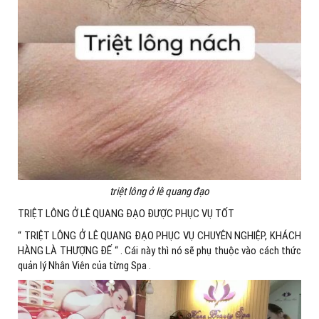
triệt lông ở lê quang đạo
TRIỆT LÔNG Ở LÊ QUANG ĐẠO ĐƯỢC PHỤC VỤ TỐT
“ TRIỆT LÔNG Ở LÊ QUANG ĐẠO PHỤC VỤ CHUYÊN NGHIỆP, KHÁCH
HÀNG LÀ THƯỢNG ĐẾ “ . Cái này thì nó sẽ phụ thuộc vào cách thức
quản lý Nhân Viên của từng Spa .