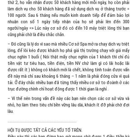
thứ 2, họ vẫn nhận được 50 khách hàng mới mỗi ngày, họ còn phải
làm dịch vụ cho 50 khách hàng đã sử dụng dịch vụ ở tháng trước =
100 người. Sau 6 tháng nếu muốn kinh doanh tiếp để đảm bảo lợi
nhuận con số 1 ngày tiếp nhận của họ sẽ phải lên đến 300
người/ngày => Lúc này cơ sở đó có đến 10 máy triệt lông thì bạn
cũng phải chờ là điều chắc chắn.
– Đó cũng là lý do vì sao mà nhiều Cơ sở Spa mở ra chạy dịch vụ triệt
lông, để lôi kéo được khách họ phá giá thị trường chạy với giá mấy
chục nghìn 1 buổi ( Nói thật mấy chục nghìn của 1 khách thì chỉ đủ
tiền vật tư tiêu hao, tiền điện, tiền NV chứ làm gì có lãi hoặc lãi
được rất ít ) không có khách mới là chết, không tính toán được vấn
đề này mà chỉ sau khoảng 6 tháng – 1 năm là phải đóng cửa vì quá
tải. Ở đây chắc nhiều bạn đã từng thấy nhiều cơ sở to đoành ở các
trục đường chính chỉ hoạt động được 1 thời gian là nghỉ .
– Vì thế nên trong vấn đề này các bạn nên chọn các cơ sở vừa và
nhỏ, họ làm theo tiêu chí bền vững lâu dài, khách ít đỡ phải chờ đợi
lâu.
…………………………………………………………………
HỘI TỤ ĐƯỢC TẤT CẢ CÁC YẾU TỐ TRÊN.
Điều này thì các bạn đừng bao giờ mong chờ được 1 điều thần kỳ