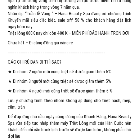
Spa tự tin đứng vững trên thị trường và tạo được niềm tin từ hàng
nghìn khách hàng trong vòng 7 năm qua.
Nhân dịp “Tuần lễ Vàng “ – Hana Beauty Spa đang có chương trình
Khuyến mãi siêu đặc biệt, sale off 50 % cho khách hàng đặt lịch
ngay hôm nay.
Triệt lông 800K nay chỉ còn 400 K – MIỄN PHÍ BẢO HÀNH TRỌN ĐỜI
Chưa hết – Đi càng đông giá càng rẻ
=============================================
CÁC CHỊ RỦ BẠN ĐI THÌ SAO?
★ Đi nhóm 2 người mới cùng triệt sẽ được giảm thêm 5%
★ Đi nhóm 3 người mới cùng triệt sẽ được giảm thêm 5%
★ Đi nhóm 4 người mới cùng triệt sẽ được giảm thêm 5 %
Lưu ý chương trình theo nhóm không áp dụng cho triệt nách, mép,
cằm, trán
Để đáp ứng nhu cầu ngày càng đông của Khách Hàng, Hana Beauty
Spa vừa tiếp tục nhập thêm máy Triệt Lông mới của Hàn Quốc nên
khách đến chỉ cần book lịch trước sẽ được làm luôn , không phải chờ
đợi lâu