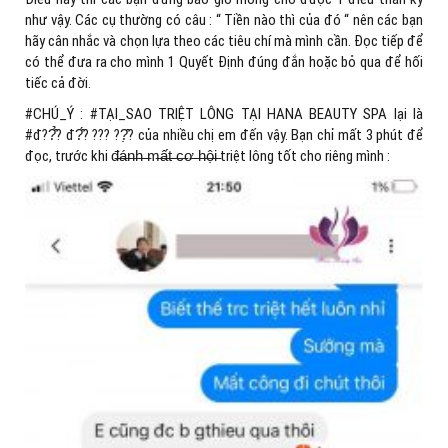
như vậy. Các cụ thường có câu : “ Tiền nào thì của đó “ nên các bạn
hãy cân nhắc và chọn lựa theo các tiêu chí mà mình cần. Đọc tiếp để
có thể đưa ra cho mình 1 Quyết Định đúng đắn hoặc bỏ qua để hối
tiếc cả đời.
#CHÚ_Ý : #TẠI_SAO TRIỆT LÔNG TẠI HANA BEAUTY SPA lại là
#đ??̂̉? đ?̂́? ??? ??̣̂? của nhiều chị em đến vậy. Bạn chỉ mất 3 phút để
đọc, trước khi đ̶á̶n̶h̶ ̶m̶ấ̶t̶ ̶c̶ơ̶ ̶h̶ộ̶i̶ triệt lông tốt cho riêng mình :