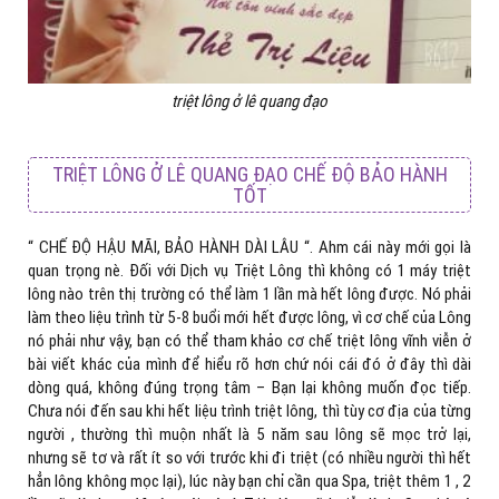
triệt lông ở lê quang đạo
TRIỆT LÔNG Ở LÊ QUANG ĐẠO CHẾ ĐỘ BẢO HÀNH
TỐT
“ CHẾ ĐỘ HẬU MÃI, BẢO HÀNH DÀI LÂU “. Ahm cái này mới gọi là
quan trọng nè. Đối với Dịch vụ Triệt Lông thì không có 1 máy triệt
lông nào trên thị trường có thể làm 1 lần mà hết lông được. Nó phải
làm theo liệu trình từ 5-8 buổi mới hết được lông, vì cơ chế của Lông
nó phải như vậy, bạn có thể tham khảo cơ chế triệt lông vĩnh viễn ở
bài viết khác của mình để hiểu rõ hơn chứ nói cái đó ở đây thì dài
dòng quá, không đúng trọng tâm – Bạn lại không muốn đọc tiếp.
Chưa nói đến sau khi hết liệu trình triệt lông, thì tùy cơ địa của từng
người , thường thì muộn nhất là 5 năm sau lông sẽ mọc trở lại,
nhưng sẽ tơ và rất ít so với trước khi đi triệt (có nhiều người thì hết
hẳn lông không mọc lại), lúc này bạn chỉ cần qua Spa, triệt thêm 1 , 2