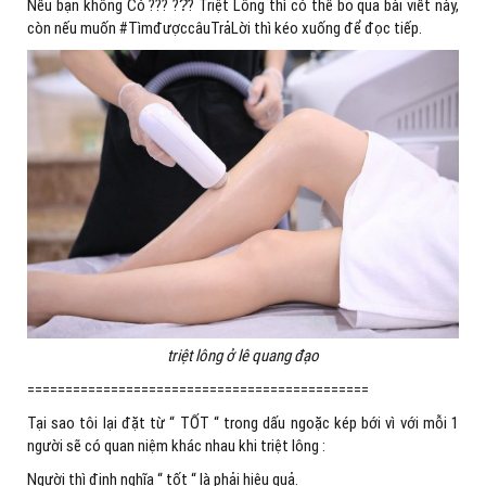
Nếu bạn không Có ??? ??̂̀? Triệt Lông thì có thể bỏ qua bài viết này,
còn nếu muốn #TìmđượccâuTrảLời thì kéo xuống để đọc tiếp.
triệt lông ở lê quang đạo
=============================================
Tại sao tôi lại đặt từ “ TỐT “ trong dấu ngoặc kép bới vì với mỗi 1
người sẽ có quan niệm khác nhau khi triệt lông :
Người thì định nghĩa “ tốt “ là phải hiệu quả.