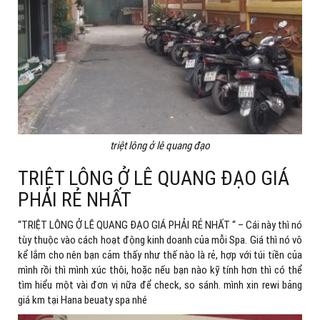
triệt lông ở lê quang đạo
TRIỆT LÔNG Ở LÊ QUANG ĐẠO GIÁ
PHẢI RẺ NHẤT
“TRIỆT LÔNG Ở LÊ QUANG ĐẠO GIÁ PHẢI RẺ NHẤT “ – Cái này thì nó
tùy thuộc vào cách hoạt động kinh doanh của mỗi Spa. Giá thì nó vô
kể lắm cho nên bạn cảm thấy như thế nào là rẻ, hợp với túi tiền của
mình rồi thì mình xúc thôi, hoặc nếu bạn nào kỹ tính hơn thì có thể
tìm hiểu một vài đơn vị nữa để check, so sánh. mình xin rewi bảng
giá km tại Hana beuaty spa nhé