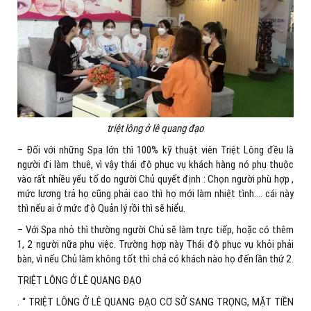
triệt lông ở lê quang đạo
– Đối với những Spa lớn thì 100% kỹ thuật viên Triệt Lông đều là
người đi làm thuê, vì vậy thái độ phục vụ khách hàng nó phụ thuộc
vào rất nhiều yếu tố do người Chủ quyết định : Chọn người phù hợp ,
mức lương trả họ cũng phải cao thì họ mới làm nhiệt tình…. cái này
thì nếu ai ở mức độ Quản lý rồi thì sẽ hiểu.
– Với Spa nhỏ thì thường người Chủ sẽ làm trực tiếp, hoặc có thêm
1, 2 người nữa phụ việc. Trường hợp này Thái độ phục vụ khỏi phải
bàn, vì nếu Chủ làm không tốt thì chả có khách nào họ đến lần thứ 2.
TRIỆT LÔNG Ở LÊ QUANG ĐẠO
. “ TRIỆT LÔNG Ở LÊ QUANG ĐẠO CƠ SỞ SANG TRỌNG, MẶT TIỀN