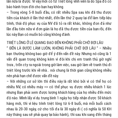
lần nữa là được. Vì vậy mới có từ Triệt lông vĩnh viễn là do Spa đó có
bảo hành trọn đời cho bạn hay không.
– Trong vòng 5-8 buổi đầu, có rất nhiều Spa sau khi đã thu được
tiền của khách ở lần thứ nhất, đến lần thứ 2 quay lại để làm tiếp liệu
trình, thái độ phục vụ của NV đã tỏ ra rất khác, không đon đả như
lần đầu tiên nữa vì đơn giản là họ đã thu được tiền của bạn rồi, đến
lúc này Bạn có muốn bỏ cũng không đành.
TRIỆT LÔNG Ở LÊ QUANG ĐẠO ĐẾN KHÔNG PHẢI CHỜ ĐỢI LÂU
“ ĐẾN LÀ ĐƯỢC LÀM LUÔN, KHÔNG PHẢI CHỜ ĐỢI LÂU “ – Nhiều
bạn thường không bao giờ để ý đến vấn đề này. Nhưng nó cũng là 1
vấn đề quan trọng không kém vì đôi khi chị em tranh thủ giờ nghỉ
trưa , trốn cty ra ngoài trong giờ làm việc, sau giờ làm về tranh thủ đi
triệt lông trước khi về nhà… nói chung là thời gian cũng không nhiều
nên phải hạn chế được vấn đề này.
– Với những cơ sở lớn thì điều này là rất khó bởi vì có thể họ có
nhiều NV, có nhiều máy => có thể phục vụ được nhiều khách 1 lúc
nhưng Bạn phải xem được lượng khách hàng của họ nhiều đến mức
độ nào. Mình lấy ví dụ trung bình 1 ngày họ tiếp nhận được 50 khách
hàng mới, thì vì liệu trình triệt lông từ 6-8 buổi, mà mỗi buổi cách
nhau là 20-30 ngày, cứ cho tối đa là 30 ngày đi ( có nghĩa là 50 KH
này tháng sau sẽ phải quay lại bảo hành), thì sau khi sang đến tháng