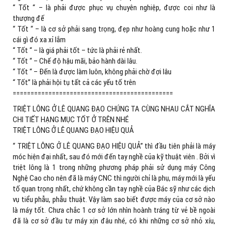
“ Tốt “ – là phải được phục vụ chuyên nghiệp, được coi như là
thượng đế
“ Tốt “ – là cơ sở phải sang trọng, đẹp như hoàng cung hoặc như 1
cái gì đó xa xỉ lắm
“ Tốt “ – là giá phải tốt – tức là phải rẻ nhất.
“ Tốt “ – Chế độ hậu mãi, bảo hành dài lâu.
“ Tốt “ – Đến là được làm luôn, không phải chờ đợi lâu
“ Tốt” là phải hội tụ tất cả các yếu tố trên
=============================================
TRIỆT LÔNG Ở LÊ QUANG ĐẠO CHÚNG TA CÙNG NHAU CẮT NGHĨA
CHI TIẾT HẠNG MỤC TỐT Ở TRÊN NHÉ
TRIỆT LÔNG Ở LÊ QUANG ĐẠO HIỆU QUẢ
“ TRIỆT LÔNG Ở LÊ QUANG ĐẠO HIỆU QUẢ” thì đầu tiên phải là máy
móc hiện đại nhất, sau đó mới đến tay nghề của kỹ thuật viên . Bởi vì
triệt lông là 1 trong những phương pháp phải sử dụng máy Công
Nghệ Cao cho nên đã là máy CNC thì người chỉ là phụ, máy mới là yếu
tố quan trọng nhất, chứ không cần tay nghề của Bác sỹ như các dịch
vụ tiểu phẫu, phẫu thuật. Vậy làm sao biết được máy của cơ sở nào
là máy tốt. Chưa chắc 1 cơ sở lớn nhìn hoành tráng từ vẻ bề ngoài
đã là cơ sở đầu tư máy xịn đâu nhé, có khi những cơ sở nhỏ xíu,