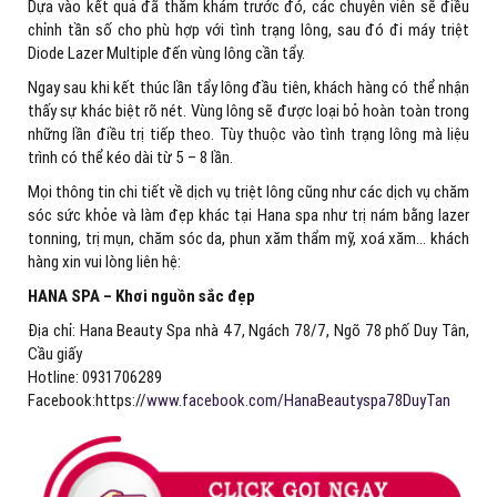
Dựa vào kết quả đã thăm khám trước đó, các chuyên viên sẽ điều
chỉnh tần số cho phù hợp với tình trạng lông, sau đó đi máy triệt
Diode Lazer Multiple đến vùng lông cần tẩy.
Ngay sau khi kết thúc lần tẩy lông đầu tiên, khách hàng có thể nhận
thấy sự khác biệt rõ nét. Vùng lông sẽ được loại bỏ hoàn toàn trong
những lần điều trị tiếp theo. Tùy thuộc vào tình trạng lông mà liệu
trình có thể kéo dài từ 5 – 8 lần.
Mọi thông tin chi tiết về dịch vụ triệt lông cũng như các dịch vụ chăm
sóc sức khỏe và làm đẹp khác tại Hana spa như trị nám bằng lazer
tonning, trị mụn, chăm sóc da, phun xăm thẩm mỹ, xoá xăm… khách
hàng xin vui lòng liên hệ:
HANA SPA – Khơi nguồn sắc đẹp
Địa chỉ: Hana Beauty Spa nhà 47, Ngách 78/7, Ngõ 78 phố Duy Tân,
Cầu giấy
Hotline: 0931706289
Facebook:https://
www.facebook.com/HanaBeautyspa78DuyTan