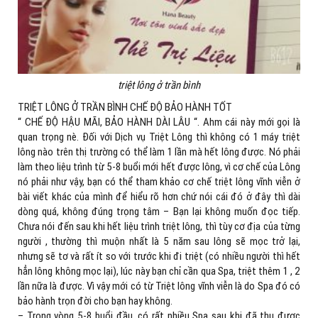
triệt lông ở trần bình
TRIỆT LÔNG Ở TRẦN BÌNH CHẾ ĐỘ BẢO HÀNH TỐT
“ CHẾ ĐỘ HẬU MÃI, BẢO HÀNH DÀI LÂU “. Ahm cái này mới gọi là
quan trọng nè. Đối với Dịch vụ Triệt Lông thì không có 1 máy triệt
lông nào trên thị trường có thể làm 1 lần mà hết lông được. Nó phải
làm theo liệu trình từ 5-8 buổi mới hết được lông, vì cơ chế của Lông
nó phải như vậy, bạn có thể tham khảo cơ chế triệt lông vĩnh viễn ở
bài viết khác của mình để hiểu rõ hơn chứ nói cái đó ở đây thì dài
dòng quá, không đúng trọng tâm – Bạn lại không muốn đọc tiếp.
Chưa nói đến sau khi hết liệu trình triệt lông, thì tùy cơ địa của từng
người , thường thì muộn nhất là 5 năm sau lông sẽ mọc trở lại,
nhưng sẽ tơ và rất ít so với trước khi đi triệt (có nhiều người thì hết
hẳn lông không mọc lại), lúc này bạn chỉ cần qua Spa, triệt thêm 1 , 2
lần nữa là được. Vì vậy mới có từ Triệt lông vĩnh viễn là do Spa đó có
bảo hành trọn đời cho bạn hay không.
– Trong vòng 5-8 buổi đầu, có rất nhiều Spa sau khi đã thu được