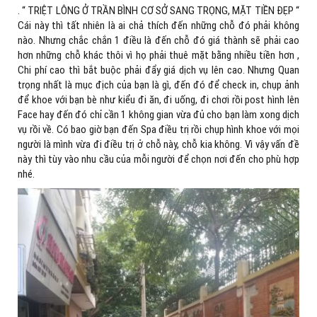
. “ TRIỆT LÔNG Ở TRẦN BÌNH CƠ SỞ SANG TRỌNG, MẶT TIỀN ĐẸP “
Cái này thì tất nhiên là ai chả thích đến những chỗ đó phải không
nào. Nhưng chắc chắn 1 điều là đến chỗ đó giá thành sẽ phải cao
hơn những chỗ khác thôi vì họ phải thuê mặt bằng nhiều tiền hơn ,
Chi phí cao thì bắt buộc phải đẩy giá dịch vụ lên cao. Nhưng Quan
trọng nhất là mục địch của bạn là gì, đến đó để check in, chụp ảnh
để khoe với bạn bè như kiểu đi ăn, đi uống, đi chơi rồi post hình lên
Face hay đến đó chỉ cần 1 không gian vừa đủ cho bạn làm xong dịch
vụ rồi về. Có bao giờ bạn đến Spa điều trị rồi chụp hình khoe với mọi
người là mình vừa đi điều trị ở chỗ này, chỗ kia không. Vì vậy vấn đề
này thì tùy vào nhu cầu của mỗi người để chọn nơi đến cho phù hợp
nhé.