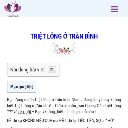
TRIỆT LÔNG Ở TRẦN BÌNH
Nội dung bài viết
Mục lục
[
Hiện
]
Bạn đang muốn triệt lông ở trần bình. Nhưng đang loay hoay không
biết triệt lông ở đâu là tốt. Giữa
#muôn_vàn
Quảng Cáo triệt lông
??̂́? và r̳ẻ̳ ̳n̳h̳ấ̳t̳ – Bạn
#không_biết
nên chọn chỗ nào ?
RẺ thì sợ KHÔNG HIỆU QUẢ mà ĐẮT thì lại TIẾC TIỀN, SỢ bị “ HỚ”