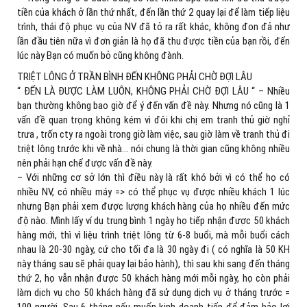
tiền của khách ở lần thứ nhất, đến lần thứ 2 quay lại để làm tiếp liệu
trình, thái độ phục vụ của NV đã tỏ ra rất khác, không đon đả như
lần đầu tiên nữa vì đơn giản là họ đã thu được tiền của bạn rồi, đến
lúc này Bạn có muốn bỏ cũng không đành.
TRIỆT LÔNG Ở TRẦN BÌNH ĐẾN KHÔNG PHẢI CHỜ ĐỢI LÂU
“ ĐẾN LÀ ĐƯỢC LÀM LUÔN, KHÔNG PHẢI CHỜ ĐỢI LÂU “ – Nhiều
bạn thường không bao giờ để ý đến vấn đề này. Nhưng nó cũng là 1
vấn đề quan trọng không kém vì đôi khi chị em tranh thủ giờ nghỉ
trưa , trốn cty ra ngoài trong giờ làm việc, sau giờ làm về tranh thủ đi
triệt lông trước khi về nhà… nói chung là thời gian cũng không nhiều
nên phải hạn chế được vấn đề này.
– Với những cơ sở lớn thì điều này là rất khó bởi vì có thể họ có
nhiều NV, có nhiều máy => có thể phục vụ được nhiều khách 1 lúc
nhưng Bạn phải xem được lượng khách hàng của họ nhiều đến mức
độ nào. Mình lấy ví dụ trung bình 1 ngày họ tiếp nhận được 50 khách
hàng mới, thì vì liệu trình triệt lông từ 6-8 buổi, mà mỗi buổi cách
nhau là 20-30 ngày, cứ cho tối đa là 30 ngày đi ( có nghĩa là 50 KH
này tháng sau sẽ phải quay lại bảo hành), thì sau khi sang đến tháng
thứ 2, họ vẫn nhận được 50 khách hàng mới mỗi ngày, họ còn phải
làm dịch vụ cho 50 khách hàng đã sử dụng dịch vụ ở tháng trước =
100 người. Sau 6 tháng nếu muốn kinh doanh tiếp để đảm bảo lợi