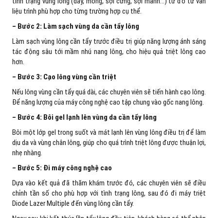
tình trạng vùng lông (dày, mỏng, sợi cứng, sợi mảnh…) từ đó tư vấn
liệu trình phù hợp cho từng trường hợp cụ thể.
– Bước 2: Làm sạch vùng da cần tẩy lông
Làm sạch vùng lông cần tẩy trước điều trị giúp năng lượng ánh sáng
tác động sâu tới mầm nhú nang lông, cho hiệu quả triệt lông cao
hơn.
– Bước 3: Cạo lông vùng cần triệt
Nếu lông vùng cần tẩy quá dài, các chuyên viên sẽ tiến hành cạo lông.
Để năng lượng của máy công nghệ cao tập chung vào gốc nang lông.
– Bước 4: Bôi gel lạnh lên vùng da cần tẩy lông
Bôi một lớp gel trong suốt và mát lạnh lên vùng lông điều trị để làm
dịu da và vùng chân lông, giúp cho quá trình triệt lông được thuận lợi,
nhẹ nhàng.
– Bước 5: Đi máy công nghệ cao
Dựa vào kết quả đã thăm khám trước đó, các chuyên viên sẽ điều
chỉnh tần số cho phù hợp với tình trạng lông, sau đó đi máy triệt
Diode Lazer Multiple đến vùng lông cần tẩy.