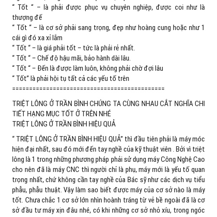
“ Tốt “ – là phải được phục vụ chuyên nghiệp, được coi như là
thượng đế
“ Tốt “ – là cơ sở phải sang trọng, đẹp như hoàng cung hoặc như 1
cái gì đó xa xỉ lắm
“ Tốt “ – là giá phải tốt – tức là phải rẻ nhất.
“ Tốt “ – Chế độ hậu mãi, bảo hành dài lâu.
“ Tốt “ – Đến là được làm luôn, không phải chờ đợi lâu
“ Tốt” là phải hội tụ tất cả các yếu tố trên
=============================================
TRIỆT LÔNG Ở TRẦN BÌNH CHÚNG TA CÙNG NHAU CẮT NGHĨA CHI
TIẾT HẠNG MỤC TỐT Ở TRÊN NHÉ
TRIỆT LÔNG Ở TRẦN BÌNH HIỆU QUẢ
“ TRIỆT LÔNG Ở TRẦN BÌNH HIỆU QUẢ” thì đầu tiên phải là máy móc
hiện đại nhất, sau đó mới đến tay nghề của kỹ thuật viên . Bởi vì triệt
lông là 1 trong những phương pháp phải sử dụng máy Công Nghệ Cao
cho nên đã là máy CNC thì người chỉ là phụ, máy mới là yếu tố quan
trọng nhất, chứ không cần tay nghề của Bác sỹ như các dịch vụ tiểu
phẫu, phẫu thuật. Vậy làm sao biết được máy của cơ sở nào là máy
tốt. Chưa chắc 1 cơ sở lớn nhìn hoành tráng từ vẻ bề ngoài đã là cơ
sở đầu tư máy xịn đâu nhé, có khi những cơ sở nhỏ xíu, trong ngóc