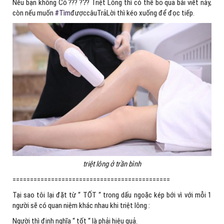
Nếu bạn không Có ??? ??̂̀? Triệt Lông thì có thể bỏ qua bài viết này,
còn nếu muốn
#Tìm
đượccâuTrảLời thì kéo xuống để đọc tiếp.
triệt lông ở trần bình
=============================================
Tại sao tôi lại đặt từ “ TỐT “ trong dấu ngoặc kép bới vì với mỗi 1
người sẽ có quan niệm khác nhau khi triệt lông :
Người thì định nghĩa “ tốt “ là phải hiệu quả.