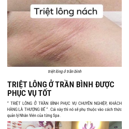
triệt lông ở trần bình
TRIỆT LÔNG Ở TRẦN BÌNH ĐƯỢC
PHỤC VỤ TỐT
“ TRIỆT LÔNG Ở TRẦN BÌNH PHỤC VỤ CHUYÊN NGHIỆP, KHÁCH
HÀNG LÀ THƯỢNG ĐẾ “ . Cái này thì nó sẽ phụ thuộc vào cách thức
quản lý Nhân Viên của từng Spa .