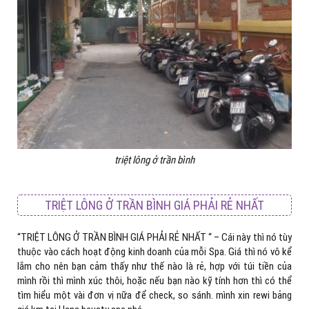
triệt lông ở trần bình
TRIỆT LÔNG Ở TRẦN BÌNH GIÁ PHẢI RẺ NHẤT
“TRIỆT LÔNG Ở TRẦN BÌNH GIÁ PHẢI RẺ NHẤT “ – Cái này thì nó tùy
thuộc vào cách hoạt động kinh doanh của mỗi Spa. Giá thì nó vô kể
lắm cho nên bạn cảm thấy như thế nào là rẻ, hợp với túi tiền của
mình rồi thì mình xúc thôi, hoặc nếu bạn nào kỹ tính hơn thì có thể
tìm hiểu một vài đơn vị nữa để check, so sánh. mình xin rewi bảng