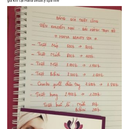
giá km tại Hana beuaty spa nhé