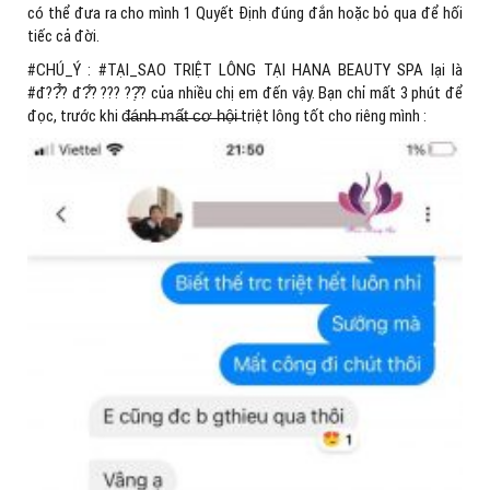
có thể đưa ra cho mình 1 Quyết Định đúng đắn hoặc bỏ qua để hối
tiếc cả đời.
#CHÚ_Ý : #TẠI_SAO TRIỆT LÔNG TẠI HANA BEAUTY SPA lại là
#đ??̂̉? đ?̂́? ??? ??̣̂? của nhiều chị em đến vậy. Bạn chỉ mất 3 phút để
đọc, trước khi đ̶á̶n̶h̶ ̶m̶ấ̶t̶ ̶c̶ơ̶ ̶h̶ộ̶i̶ triệt lông tốt cho riêng mình :