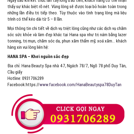
Ngay sau khi kết thúc lần tẩy lông đầu tiên, khách hàng có thể nhận
thấy sự khác biệt rõ nét. Vùng lông sẽ được loại bỏ hoàn toàn trong
những lần điều trị tiếp theo. Tùy thuộc vào tình trạng lông mà liệu
trình có thể kéo dài từ 5 – 8 lần.
Mọi thông tin chi tiết về dịch vụ triệt lông cũng như các dịch vụ chăm
sóc sức khỏe và làm đẹp khác tại Hana spa như trị nám bằng lazer
tonning, trị mụn, chăm sóc da, phun xăm thẩm mỹ, xoá xăm… khách
hàng xin vui lòng liên hệ:
HANA SPA – Khơi nguồn sắc đẹp
Địa chỉ: Hana Beauty Spa nhà 47, Ngách 78/7, Ngõ 78 phố Duy Tân,
Cầu giấy
Hotline: 0931706289
Facebook:https://
www.facebook.com/HanaBeautyspa78DuyTan