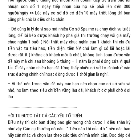
nhuận con số 1 ngày tiếp nhận của họ sẽ phải lên đến 300
người/ngày => Lúc này cơ sở đó có đến 10 máy triệt lông thì bạn
cũng phải chờ là điều chắc chắn.
– Đó cũng là lý do vì sao mà nhiều Cơ sở Spa mở ra chạy dịch vụ triệt
lông, để lôi kéo được khách họ phá giá thị trường chạy với giá mấy
chục nghìn 1 buổi ( Nói thật mấy chục nghìn của 1 khách thì chỉ đủ
tiền vật tư tiêu hao, tiền điện, tiền NV chứ làm gì có lãi hoặc lãi
được rất ít ) không có khách mới là chết, không tính toán được vấn
đề này mà chỉ sau khoảng 6 tháng – 1 năm là phải đóng cửa vì quá
tải. Ở đây chắc nhiều bạn đã từng thấy nhiều cơ sở to đoành ở các
trục đường chính chỉ hoạt động được 1 thời gian là nghỉ .
– Vì thế nên trong vấn đề này các bạn nên chọn các cơ sở vừa và
nhỏ, họ làm theo tiêu chí bền vững lâu dài, khách ít đỡ phải chờ đợi
lâu.
…………………………………………………………………
HỘI TỤ ĐƯỢC TẤT CẢ CÁC YẾU TỐ TRÊN.
Điều này thì các bạn đừng bao giờ mong chờ được 1 điều thần kỳ
như vậy. Các cụ thường có câu : “ Tiền nào thì của đó “ nên các bạn
hãy cân nhắc và chọn lựa theo các tiêu chí mà mình cần. Đọc tiếp để