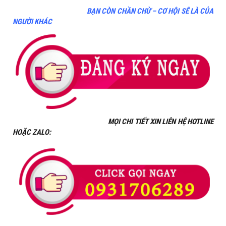
BẠN CÒN CHẦN CHỪ – CƠ HỘI SẼ LÀ CỦA
NGƯỜI KHÁC
MỌI CHI TIẾT XIN LIÊN HỆ HOTLINE
HOẶC ZALO: