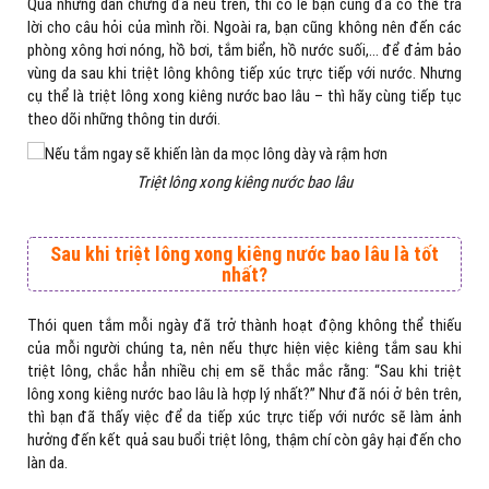
Qua những dẫn chứng đã nêu trên, thì có lẽ bạn cũng đã có thể trả
lời cho câu hỏi của mình rồi. Ngoài ra, bạn cũng không nên đến các
phòng xông hơi nóng, hồ bơi, tắm biển, hồ nước suối,… để đảm bảo
vùng da sau khi triệt lông không tiếp xúc trực tiếp với nước. Nhưng
cụ thể là triệt lông xong kiêng nước bao lâu – thì hãy cùng tiếp tục
theo dõi những thông tin dưới.
Triệt lông xong kiêng nước bao lâu
Sau khi triệt lông xong kiêng nước bao lâu là tốt
nhất?
Thói quen tắm mỗi ngày đã trở thành hoạt động không thể thiếu
của mỗi người chúng ta, nên nếu thực hiện việc kiêng tắm sau khi
triệt lông, chắc hẳn nhiều chị em sẽ thắc mắc rằng: “Sau khi triệt
lông xong kiêng nước bao lâu là hợp lý nhất?” Như đã nói ở bên trên,
thì bạn đã thấy việc để da tiếp xúc trực tiếp với nước sẽ làm ảnh
hưởng đến kết quả sau buổi triệt lông, thậm chí còn gây hại đến cho
làn da.