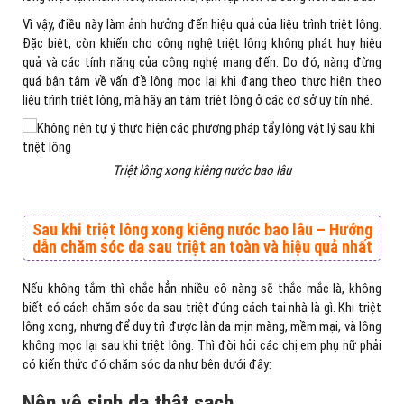
Vì vậy, điều này làm ảnh hưởng đến hiệu quả của liệu trình triệt lông.
Đặc biệt, còn khiến cho công nghệ triệt lông không phát huy hiệu
quả và các tính năng của công nghệ mang đến. Do đó, nàng đừng
quá bận tâm về vấn đề lông mọc lại khi đang theo thực hiện theo
liệu trình triệt lông, mà hãy an tâm triệt lông ở các cơ sở uy tín nhé.
Triệt lông xong kiêng nước bao lâu
Sau khi triệt lông xong kiêng nước bao lâu – Hướng
dẫn chăm sóc da sau triệt an toàn và hiệu quả nhất
Nếu không tắm thì chắc hẳn nhiều cô nàng sẽ thắc mắc là, không
biết có cách chăm sóc da sau triệt đúng cách tại nhà là gì. Khi triệt
lông xong, nhưng để duy trì được làn da mịn màng, mềm mại, và lông
không mọc lại sau khi triệt lông. Thì đòi hỏi các chị em phụ nữ phải
có kiến thức đó chăm sóc da như bên dưới đây:
Nên vệ sinh da thật sạch