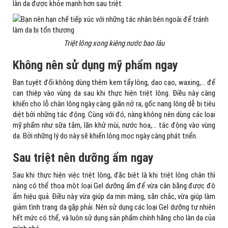
làn da được khỏe mạnh hơn sau triệt.
Triệt lông xong kiêng nước bao lâu
Không nên sử dụng mỹ phẩm ngay
Bạn tuyệt đối không dùng thêm kem tẩy lông, dao cạo, waxing,… để
can thiệp vào vùng da sau khi thực hiện triệt lông. Điều này càng
khiến cho lỗ chân lông ngày càng giãn nở ra, gốc nang lông dễ bị tiêu
diệt bởi những tác động. Cùng với đó, nàng không nên dùng các loại
mỹ phẩm như sữa tắm, lăn khử mùi, nước hoa,… tác động vào vùng
da. Bởi những lý do này sẽ khiến lông mọc ngày càng phát triển.
Sau triệt nên dưỡng ẩm ngay
Sau khi thực hiện việc triệt lông, đặc biệt là khi triệt lông chân thì
nàng có thể thoa một loại Gel dưỡng ẩm để vừa cân bằng được độ
ẩm hiệu quả. Điều này vừa giúp da mịn màng, săn chắc, vừa giúp làm
giảm tình trạng da gặp phải. Nên sử dụng các loại Gel dưỡng tự nhiên
hết mức có thể, và luôn sử dụng sản phẩm chính hãng cho làn da của