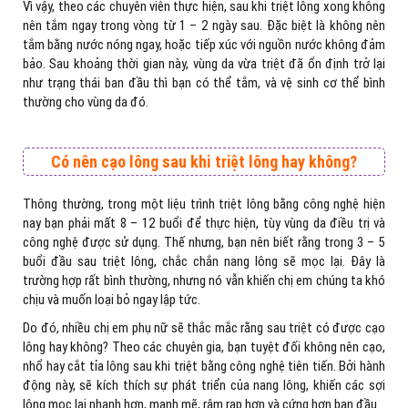
Vì vậy, theo các chuyên viên thực hiện, sau khi triệt lông xong không
nên tắm ngay trong vòng từ 1 – 2 ngày sau. Đặc biệt là không nên
tắm bằng nước nóng ngay, hoặc tiếp xúc với nguồn nước không đảm
bảo. Sau khoảng thời gian này, vùng da vừa triệt đã ổn định trở lại
như trạng thái ban đầu thì bạn có thể tắm, và vệ sinh cơ thể bình
thường cho vùng da đó.
Có nên cạo lông sau khi triệt lông hay không?
Thông thường, trong một liệu trình triệt lông bằng công nghệ hiện
nay bạn phải mất 8 – 12 buổi để thực hiện, tùy vùng da điều trị và
công nghệ được sử dụng. Thế nhưng, bạn nên biết rằng trong 3 – 5
buổi đầu sau triệt lông, chắc chắn nang lông sẽ mọc lại. Đây là
trường hợp rất bình thường, nhưng nó vẫn khiến chị em chúng ta khó
chịu và muốn loại bỏ ngay lập tức.
Do đó, nhiều chị em phụ nữ sẽ thắc mắc rằng sau triệt có được cạo
lông hay không? Theo các chuyên gia, bạn tuyệt đối không nên cạo,
nhổ hay cắt tỉa lông sau khi triệt bằng công nghệ tiên tiến. Bởi hành
động này, sẽ kích thích sự phát triển của nang lông, khiến các sợi
lông mọc lại nhanh hơn, mạnh mẽ, rậm rạp hơn và cứng hơn ban đầu.