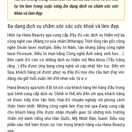
tự tin hơn trong cuộc sống
.
Đa dạng dịch vụ chăm sóc sức
khỏe và làm đẹp
Đa dạng dịch vụ chăm sóc sắc sức khoẻ và làm đẹp
Hiện tại Hana Beauty spa cung cấp đầy đủ các dịch vụ thẩm mỹ da
công nghệ cao (Nâng cơ xóa nhăn Ultherapy; Triệt lông tận gốc công
nghệ Diode laser multiple; Điều trị Nám, tàn nhang bằng công nghệ
laser Picosure; Điều trị mụn bằng Công nghệ Ánh sáng sinh học… ).
Bên cạnh đó còn có những dịch vụ thẩm mỹ Nha khoa (Tẩy trắng
răng…) đều được ứng dụng công nghệ và cập nhật liên tục. Đến với
Spa, khách hàng sẽ được phục vụ đầy đủ mọi nhu cầu làm đẹp vóc
dáng, níu giữ tuổi xuân, lên đời nhan sắc từ a-z
Hana Beauty spa luôn đặt lợi ích của khách hàng lên hàng đầu trong
quá trình cung cấp dịch vụ. Chính vì thế, khi đến với spa, khách hàng
sẽ được tiếp đón tận tình, thái độ chuyên nghiệp với phong cách
thân thiện nhất. Những công nghệ làm đẹp mà spa đang cung cấp
cho khách hàng đều được nhận chuyển giao từ những môi trường
thẩm mỹ danh tiếng như Hàn Quốc, Mỹ, Nhật Bản, Isarel. Điều này
phần nào thể hiện được sự tôn trọng khách hàng của Hana Beauty
spa .