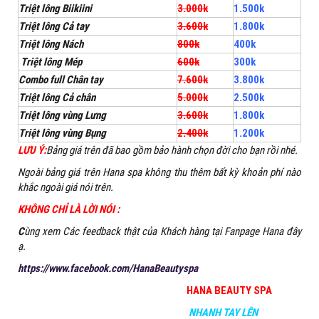
Triệt lông Biikiini
3.000k
1.500k
Triệt lông Cả tay
3.600k
1.800k
Triệt lông Nách
800k
400k
Triệt lông Mép
600k
300k
Combo full Chân tay
7.600k
3.800k
Triệt lông Cả chân
5.000k
2.500k
Triệt lông vùng Lưng
3.600k
1.800k
Triệt lông vùng Bụng
2.400k
1.200k
LƯU Ý:
Bảng giá trên đã bao gồm bảo hành chọn đời cho bạn rồi nhé.
Ngoài bảng giá trên Hana spa không thu thêm bất kỳ khoản phí nào
khắc ngoài giá nói trên.
KHÔNG CHỈ LÀ LỜI NÓI :
C
ùng xem Các feedback thật của Khách hàng tại Fanpage Hana đây
ạ.
https://www.facebook.com/HanaBeautyspa
HANA BEAUTY SPA
NHANH TAY LÊN