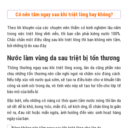
Có nên tắm ngay sau khi triệt lông hay không?
Theo lời khuyên của các chuyên viên thẩm có kinh nghiệm lâu năm
trong việc triệt lông vĩnh viễn, thì bạn cần phải kiêng nước 100%.
Chắc chắn một điều rằng sau khi triệt lông thì bạn không nên tắm,
bởi những lý do sau đây:
Nước làm vùng da sau triệt bị tổn thương
Thông thường ngay sau khi triệt lông xong, làn da cũng phần nào
chịu những tổn thương nên cần nghỉ ngơi và chăm sóc đúng cách.
Nếu tiếp xúc với nước quá sớm, sẽ tạo ra điều kiện cho vi khuẩn tấn
công và sinh sôi trong da, vô tình việc này sẽ tạo hư tổn cho lớp tế
bào mô của biểu bì.
Đặc biệt, nếu những cô nàng có thói quen tắm nước nóng thì làn da
sẽ rất dễ bị khô, bong tróc, mẩn đỏ, sẽ kích ứng, lỗ chân lông bị giãn
nở ra, đau rát hoặc mẩn ngứa, ảnh hưởng đến việc sinh hoạt hàng
ngày của bạn.