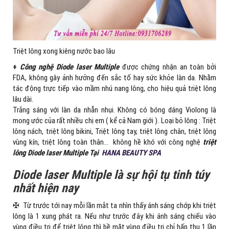
Triệt lông xong kiêng nước bao lâu
+
Công nghệ Diode laser Multiple
được chứng nhận an toàn bởi
FDA, không gây ảnh hưởng đến sắc tố hay sức khỏe làn da. Nhằm
tác động trực tiếp vào mầm nhú nang lông, cho hiệu quả triệt lông
lâu dài.
Trắng sáng với làn da nhẵn nhụi. Không có bóng dáng Violong là
mong ước của rất nhiều chị em ( kể cả Nam giới ). Loại bỏ lông : Triệt
lông nách, triệt lông bikini, Triệt lông tay, triệt lông chân, triệt lông
vùng kín, triệt lông toàn thân… không hề khó với công nghệ
triệt
lông Diode laser Multiple Tại
HANA BEAUTY SPA
Diode laser Multiple là sự hội tụ tinh túy
nhất hiện nay
✠ Từ trước tới nay mỗi lần mắt ta nhìn thấy ánh sáng chớp khi triệt
lông là 1 xung phát ra. Nếu như trước đây khi ánh sáng chiếu vào
vùng điều trị để triệt lông thì bề mặt vùng điều trị chỉ hấp thụ 1 lần