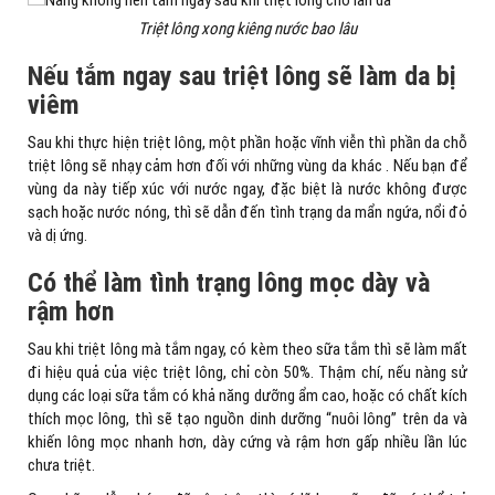
Triệt lông xong kiêng nước bao lâu
Nếu tắm ngay sau triệt lông sẽ làm da bị
viêm
Sau khi thực hiện triệt lông, một phần hoặc vĩnh viễn thì phần da chỗ
triệt lông sẽ nhạy cảm hơn đối với những vùng da khác . Nếu bạn để
vùng da này tiếp xúc với nước ngay, đặc biệt là nước không được
sạch hoặc nước nóng, thì sẽ dẫn đến tình trạng da mẩn ngứa, nổi đỏ
và dị ứng.
Có thể làm tình trạng lông mọc dày và
rậm hơn
Sau khi triệt lông mà tắm ngay, có kèm theo sữa tắm thì sẽ làm mất
đi hiệu quả của việc triệt lông, chỉ còn 50%. Thậm chí, nếu nàng sử
dụng các loại sữa tắm có khả năng dưỡng ẩm cao, hoặc có chất kích
thích mọc lông, thì sẽ tạo nguồn dinh dưỡng “nuôi lông” trên da và
khiến lông mọc nhanh hơn, dày cứng và rậm hơn gấp nhiều lần lúc
chưa triệt.