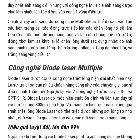
duy nhất ánh sáng đó. Nhưng với công nghệ Multiple ánh sáng được
chia làm nhiều lần tác động vào cùng 1 vùng điều trị.
Chính vì vậy ánh sáng do công nghệ Multiple có thể đi sâu vào tận
sâu bên trong da, tác động trực tiếp lên các chân lông nó sẽ làm
tiêu đi nguồn nuôi dưỡng nang lông và làm cho Lông chết đi từ từ,
đồng thời làm se khít lại lỗ chân lông dưới tác dụng nhiệt do ánh
sáng sinh ra còn làm tăng thêm lượng collagen. Giúp da phục hồi, và
trắng sáng vùng điều trị.
Công nghệ Diode laser Multiple
Diode Laser được coi là công nghệ triệt lông hiện đại nhất hiện nay.
Là sự lựa chọn của nhiều khách hàng cũng như các chuyên gia, bác sĩ
đầu ngành thẩm mỹ. Ngược lại với 2 công nghệ trước đây là IPL và
OPT SHR. Diode Laser có một hiệu suất ổn định và liên tục duy trì
với bước sóng 808nm phù hợp. Và mang lại hiệu quả cao trong quá
trình triệt lông Diode Laser có thể triệt được những sợi lông tơ nhỏ
nhất, nhờ vào hiệu quả chọn lọc cao, các mô sinh học ở nang lông.
Hiệu quả tuyệt đối, lên đến 99%
Ngoài ra khi triệt lông với Diode Laser phát ra ánh sáng dịu nhẹ không