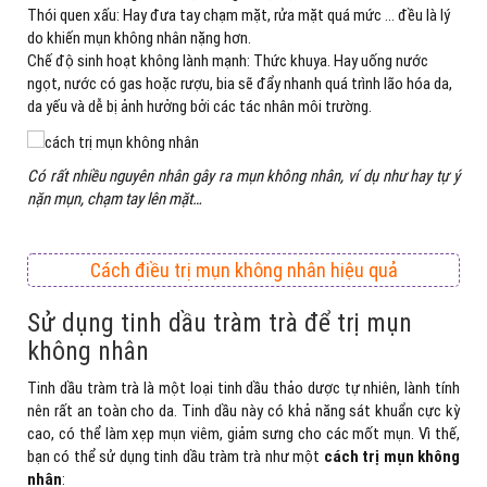
Thói quen xấu: Hay đưa tay chạm mặt, rửa mặt quá mức … đều là lý
do khiến mụn không nhân nặng hơn.
Chế độ sinh hoạt không lành mạnh: Thức khuya. Hay uống nước
ngọt, nước có gas hoặc rượu, bia sẽ đẩy nhanh quá trình lão hóa da,
da yếu và dễ bị ảnh hưởng bởi các tác nhân môi trường.
Có rất nhiều nguyên nhân gây ra mụn không nhân, ví dụ như hay tự ý
nặn mụn, chạm tay lên mặt…
Cách điều trị mụn không nhân hiệu quả
Sử dụng tinh dầu tràm trà để trị mụn
không nhân
Tinh dầu tràm trà là một loại tinh dầu thảo dược tự nhiên, lành tính
nên rất an toàn cho da. Tinh dầu này có khả năng sát khuẩn cực kỳ
cao, có thể làm xẹp mụn viêm, giảm sưng cho các mốt mụn. Vì thế,
bạn có thể sử dụng tinh dầu tràm trà như một
cách trị mụn không
nhân
: