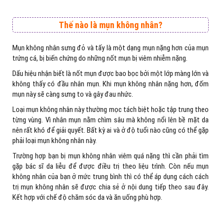
Thế nào là mụn không nhân?
Mụn không nhân sưng đỏ và tấy là một dạng mụn nặng hơn của mụn
trứng cá, bị biến chứng do những nốt mụn bị viêm nhiễm nặng.
Dấu hiệu nhận biết là nốt mụn được bao bọc bởi một lớp màng lớn và
không thấy có đầu nhân mụn. Khi mụn không nhân nặng hơn, đốm
mụn này sẽ càng sưng to và gây đau nhức.
Loại mụn không nhân này thường mọc tách biệt hoặc tập trung theo
từng vùng. Vì nhân mụn nằm chìm sâu mà không nổi lên bề mặt da
nên rất khó để giải quyết. Bất kỳ ai và ở độ tuổi nào cũng có thể gặp
phải loại mụn không nhân này.
Trường hợp bạn bị mụn không nhân viêm quá nặng thì cần phải tìm
gặp bác sĩ da liễu để được điều trị theo liệu trình. Còn nếu mụn
không nhân của bạn ở mức trung bình thì có thể áp dụng cách cách
trị mụn không nhân sẽ được chia sẻ ở nội dung tiếp theo sau đây.
Kết hợp với chế độ chăm sóc da và ăn uống phù hợp.