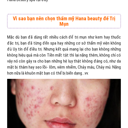
Vì
sao
bạn nên chọn
thẩm mỹ Hana beauty
để Trị
Mụn
Mặc dù bạn đã dùng rất nhiều cách để trị mụn như kem hay thuốc
đặc trị, bạn đã từng đến spa hay những cơ sở thẩm mỹ viện không
đủ Uy tín để điều trị. Nhưng kết quả mang lại cho bạn không những
không hiệu quả mà còn Tiền mất tật thì lại nặng thêm, không chỉ có
vậy nó còn gây ra cho bạn những hệ lụy thật không đáng có, như da
mặt bị thâm hay sẹo lồi- lõm, viêm nhiễm, Chảy máu, Chảy mủ. Nặng
hơn nữa là khuôn mặt bạn có thể bị biến dạng…vv.