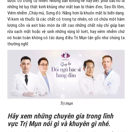
dược có trong tự nhiên. Nhưng bạn không hề hay biết phía sau nó là
những hệ lụy thật kinh khủng như mặt bạn bị thâm đen, Sẹo lồi lõm,
Viêm nhiễm ,Chảy mủ, Sưng đỏ. Nặng hơn là khuôn mặt bị biến dạng.
Vì kem và thuốc là các chất có trong tự nhiên, nó có chứa một hàm
lượng cồn và axit bào mòn da rất cao những chất này chỉ giúp bạn
rửa sạch mặt hoặc vệ sinh những vùng lở loét, hay viêm nhiễm chứ
nó hoàn toàn không có tác dụng điều Trị Mụn tận gốc như chúng ta
thường nghĩ.
Trị mụn
Hãy xem những chuyên gia trong lĩnh
vực Trị Mụn nói gì và khuyên gì nhé.