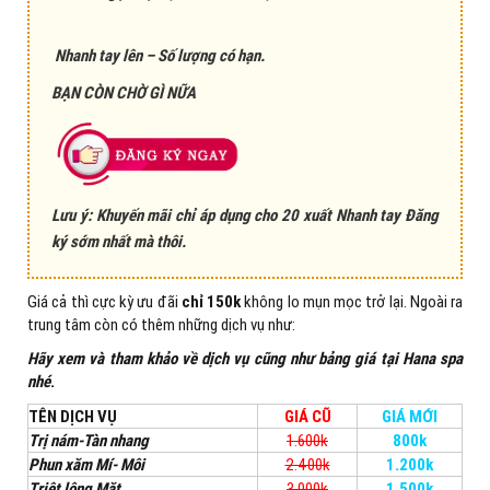
Nhanh tay lên – Số lượng có hạn.
BẠN CÒN CHỜ GÌ NỮA
Lưu ý: Khuyến mãi chỉ áp dụng cho 20 xuất Nhanh tay Đăng
ký sớm nhất mà thôi.
Giá cả thì cực kỳ ưu đãi
chỉ 150k
không lo mụn mọc trở lại. Ngoài ra
trung tâm còn có thêm những dịch vụ như:
Hãy xem và tham khảo về dịch vụ cũng như bảng giá tại Hana spa
nhé
.
TÊN DỊCH VỤ
GIÁ CŨ
GIÁ MỚI
Trị nám-Tàn nhang
1.600k
800k
Phun xăm Mí- Môi
2.400k
1.200k
Triệt lông Mặt
3.000k
1.500k