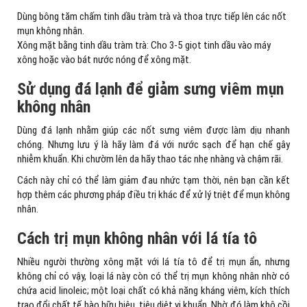
Dùng bông tăm chấm tinh dầu tràm trà và thoa trực tiếp lên các nốt
mụn không nhân.
Xông mặt bằng tinh dầu tràm trà: Cho 3-5 giọt tinh dầu vào máy
xông hoặc vào bát nước nóng để xông mặt.
Sử dụng đá lạnh để giảm sưng viêm mụn
không nhân
Dùng đá lạnh nhằm giúp các nốt sưng viêm được làm dịu nhanh
chóng. Nhưng lưu ý là hãy làm đá với nước sạch để hạn chế gây
nhiễm khuẩn. Khi chườm lên da hãy thao tác nhẹ nhàng và chậm rãi.
Cách này chỉ có thể làm giảm đau nhức tạm thời, nên bạn cần kết
hợp thêm các phương pháp điều trị khác để xử lý triệt để mụn không
nhân.
Cách trị mụn không nhân với lá tía tô
Nhiều người thường xông mặt với lá tía tô để trị mụn ẩn, nhưng
không chỉ có vậy, loại lá này còn có thể trị mụn không nhân nhờ có
chứa acid linoleic; một loại chất có khả năng kháng viêm, kích thích
trao đổi chất tế bào hữu hiệu, tiêu diệt vi khuẩn. Nhờ đó làm khô cồi