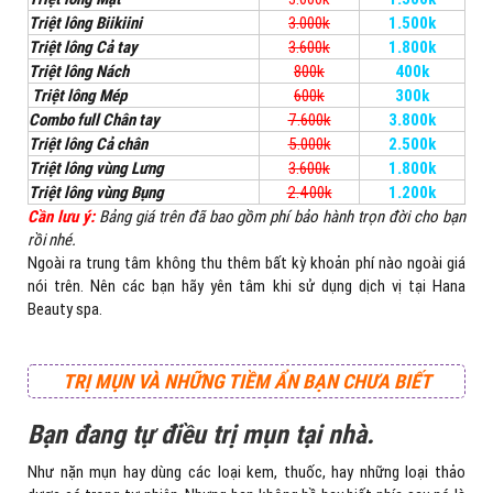
Triệt lông Biikiini
3.000k
1.500k
Triệt lông Cả tay
3.600k
1.800k
Triệt lông Nách
800k
400k
Triệt lông Mép
600k
300k
Combo full Chân tay
7.600k
3.800k
Triệt lông Cả chân
5.000k
2.500k
Triệt lông vùng Lưng
3.600k
1.800k
Triệt lông vùng Bụng
2.400k
1.200k
Cần lưu ý:
Bảng giá trên đã bao gồm phí bảo hành trọn đời cho bạn
rồi nhé.
Ngoài ra trung tâm không thu thêm bất kỳ khoản phí nào ngoài giá
nói trên. Nên các bạn hãy yên tâm khi sử dụng dịch vị tại Hana
Beauty spa.
TRỊ MỤN VÀ NHỮNG TIỀM ẨN BẠN CHƯA BIẾT
Bạn đang tự điều trị mụn tại nhà.
Như nặn mụn hay dùng các loại kem, thuốc, hay những loại thảo