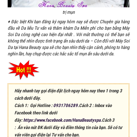
trị mụn
+
Đặc biệt Khi bạn đăng ký ngay hôm nay sẽ được Chuyên gia hàng
đầu về Da liễu Tư vấn và thăm khám Da Miễn phí cho bạn bằng Máy
Soi Da công nghệ cao hiện đại nhất . Với mắt thường có thể bạn sẽ
không thể nhìn được tình trạng ẩn sâu dưới da – Còn đối với Máy Soi
Da tại Hana Beauty spa sẽ cho bạn nhìn thấy cận cảnh, phóng to hàng
nghìn lần, hay chụp được các hắc sắc tố mụn ẩn sâu dưới da.
Hãy nhanh tay gọi điện đặt lịch ngay hôm nay theo 1 trong 3
cách dưới đây.
Cách 1: Gọi Hotline :
0931706289.
Cách 2 : Inbox vào
Facebook theo link dưới
đây:
https://www.facebook.com/HanaBeautyspa.
Cách 3
: Ấn vào nút ĐK dưới đây và điền thông tin của bạn. Sẽ có tư
vấn viên gọi điện lại Tư vấn cho bạn.