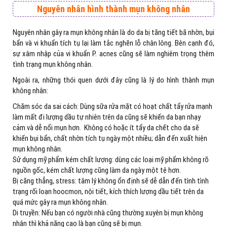
Nguyên nhân hình thành mụn không nhân
Nguyên nhân gây ra mụn không nhân là do da bị tăng tiết bã nhờn, bụi
bẩn và vi khuẩn tích tụ lại làm tắc nghẽn lỗ chân lông. Bên cạnh đó,
sự xâm nhập của vi khuẩn P. acnes cũng sẽ làm nghiêm trọng thêm
tình trạng mụn không nhân.
Ngoài ra, những thói quen dưới đây cũng là lý do hình thành mụn
không nhân:
Chăm sóc da sai cách: Dùng sữa rửa mặt có hoạt chất tẩy rửa mạnh
làm mất đi lượng dầu tự nhiên trên da cũng sẽ khiến da bạn nhạy
cảm và dễ nổi mụn hơn. Không có hoặc ít tẩy da chết cho da sẽ
khiến bụi bẩn, chất nhờn tích tụ ngày một nhiều; dẫn đến xuất hiện
mụn không nhân.
Sử dụng mỹ phẩm kém chất lượng: dùng các loại mỹ phẩm không rõ
nguồn gốc, kém chất lượng cũng làm da ngày một tệ hơn.
Bị căng thẳng, stress: tâm lý không ổn định sẽ dễ dẫn đến tình tình
trạng rối loạn hoocmon, nội tiết, kích thích lượng dầu tiết trên da
quá mức gây ra mụn không nhân.
Di truyền: Nếu bạn có người nhà cũng thường xuyên bị mụn không
nhân thì khả năng cao là bạn cũng sẽ bị mụn.