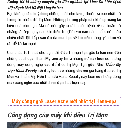
Chúng tôi là những chuyên gia đầu nghành tại khoa Da Liễu bệnh
viện Bạch Mai Hà Nội khuyên bạn.
Bạn không nên tự ý dùng những chất như kem, thuốc và các chất có
trong tự nhiên để Trị Mụn. Những phương pháp này không mang lại
hiệu quả cho bạn. Mà nó còn gây ra rất nhiều bệnh về da hoặc có
chăng là đẹp ngay sau khi điều trị. (Đối với các sản phẩm có chứa
nhiều chất lột tẩy) sau đó da của bạn sẽ trở nên mỏng, yếu hơn và
rất dễ tái lại mụn?
Giải pháp tốt nhất cho bạn, để điều trị mụn tận gốc là bạn nên đến
những spa hoặc Thẩm Mỹ viện uy tín vì những nơi này luôn có những
dòng máy công nghệ cao để điều Trị Mụn tận gốc. Như
Thẩm Mỹ
viện Hana Beauty
nơi đây luôn có những chuyên gia hàng đầu về Trị
Mụn và Thẩm Mỹ. Hơn thế nữa Hana Beauty này luôn có những dòng
máy công nghệ cao nhất, hiện đại nhất hiện nay.
Máy công nghệ
Laser Acne
mới nhất tại Hana-spa
Công dụng của máy khi điều Trị Mụn