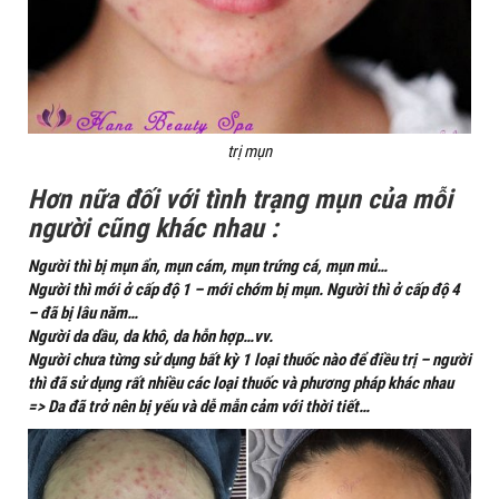
trị mụn
Hơn nữa đối với tình trạng mụn của mỗi
người cũng khác nhau :
Người thì bị mụn ẩn, mụn cám, mụn trứng cá, mụn mủ…
Người thì mới ở cấp độ 1 – mới chớm bị mụn. Người thì ở cấp độ 4
– đã bị lâu năm…
Người da dầu, da khô, da hỗn hợp…vv.
Người chưa từng sử dụng bất kỳ 1 loại thuốc nào để điều trị – người
thì đã sử dụng rất nhiều các loại thuốc và phương pháp khác nhau
=> Da đã trở nên bị yếu và dễ mẫn cảm với thời tiết…