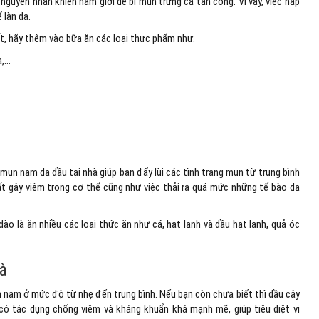
 nguyên nhân khiến nam giới dễ bị mụn trứng cá tấn công. Vì vậy, việc hấp
 làn da.
, hãy thêm vào bữa ăn các loại thực phẩm như:
a,…
ụn nam da dầu tại nhà giúp bạn đẩy lùi các tình trạng mụn từ trung bình
t gây viêm trong cơ thể cũng như việc thải ra quá mức những tế bào da
o là ăn nhiều các loại thức ăn như cá, hạt lanh và dầu hạt lanh, quả óc
rà
n nam ở mức độ từ nhẹ đến trung bình. Nếu bạn còn chưa biết thì dầu cây
ó có tác dụng chống viêm và kháng khuẩn khá mạnh mẽ, giúp tiêu diệt vi