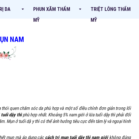
RỊ DA
PHUN XĂM THẨM
TRIỆT LÔNG THẨM
MỸ
MỸ
MỤN NAM
ua thói quen chăm sóc da phù hợp và một số điều chỉnh đơn giản trong lối
tuổi dậy thì
phù hợp nhất.
Khoảng 5% nam giới ở lứa tuổi dậy thì phải đối
. Mụn ở tuổi dậy thì có thể ảnh hưởng tiêu cực đến tâm lý và ngoại hình
nh hết mụn mà áp dụng các
cách trị mụn tuổi dậy thì nam giới
không đúng