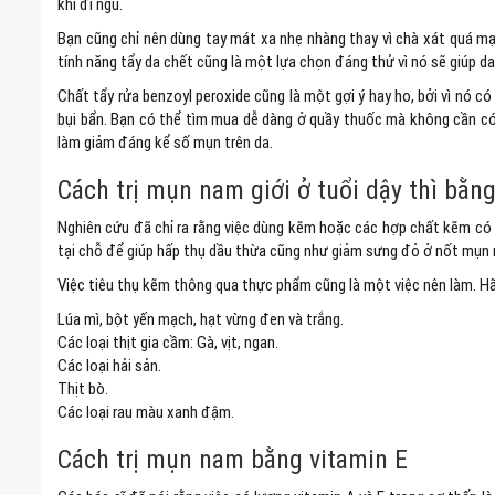
khi đi ngủ.
Bạn cũng chỉ nên dùng tay mát xa nhẹ nhàng thay vì chà xát quá m
tính năng tẩy da chết cũng là một lựa chọn đáng thử vì nó sẽ giúp d
Chất tẩy rửa benzoyl peroxide cũng là một gợi ý hay ho, bởi vì nó có 
bụi bẩn. Bạn có thể tìm mua dễ dàng ở quầy thuốc mà không cần có 
làm giảm đáng kể số mụn trên da.
Cách trị mụn nam giới ở tuổi dậy thì bằn
Nghiên cứu đã chỉ ra rằng việc dùng kẽm hoặc các hợp chất kẽm có 
tại chỗ để giúp hấp thụ dầu thừa cũng như giảm sưng đỏ ở nốt mụn
Việc tiêu thụ kẽm thông qua thực phẩm cũng là một việc nên làm. 
Lúa mì, bột yến mạch, hạt vừng đen và trắng.
Các loại thịt gia cầm: Gà, vịt, ngan.
Các loại hải sản.
Thịt bò.
Các loại rau màu xanh đậm.
Cách trị mụn nam bằng vitamin E