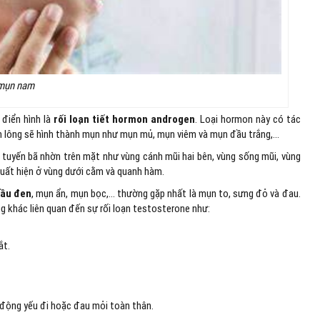
 mụn nam
 điển hình là
rối loạn tiết hormon androgen
. Loại hormon này có tác
ân lông sẽ hình thành mụn như mụn mủ, mụn viêm và mụn đầu trắng,…
u tuyến bã nhờn trên mặt như vùng cánh mũi hai bên, vùng sống mũi, vùng
xuất hiện ở vùng dưới cằm và quanh hàm.
ầu đen
, mụn ẩn, mụn bọc,… thường gặp nhất là mụn to, sưng đỏ và đau.
ứng khác liên quan đến sự rối loạn testosterone như:
ắt.
n động yếu đi hoặc đau mỏi toàn thân.