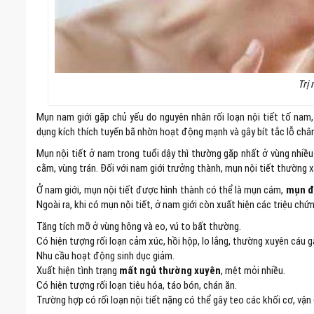
Trị
Mụn nam giới gặp chủ yếu do nguyên nhân rối loạn nội tiết tố nam,
dụng kích thích tuyến bã nhờn hoạt động mạnh và gây bít tắc lỗ ch
Mụn nội tiết ở nam trong tuổi dậy thì thường gặp nhất ở vùng nhiề
cằm, vùng trán. Đối với nam giới trưởng thành, mụn nội tiết thường 
Ở nam giới, mụn nội tiết được hình thành có thể là mụn cám,
mụn đ
Ngoài ra, khi có mụn nội tiết, ở nam giới còn xuất hiện các triệu ch
Tăng tích mỡ ở vùng hông và eo, vú to bất thường.
Có hiện tượng rối loạn cảm xúc, hồi hộp, lo lắng, thường xuyên cáu g
Nhu cầu hoạt động sinh dục giảm.
Xuất hiện tình trạng
mất ngủ thường xuyên
, mệt mỏi nhiều.
Có hiện tượng rối loạn tiêu hóa, táo bón, chán ăn.
Trường hợp có rối loạn nội tiết nặng có thể gây teo các khối cơ, vậ