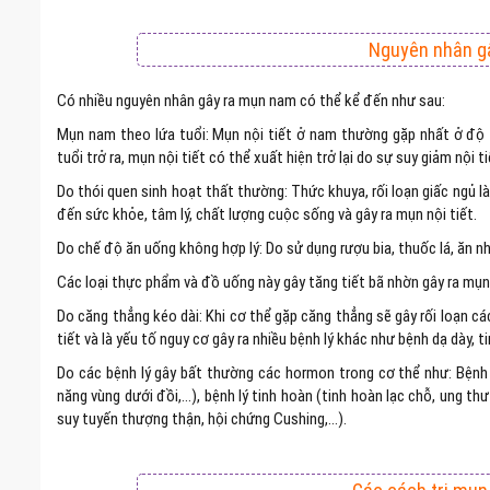
Nguyên nhân g
Có nhiều nguyên nhân gây ra mụn nam có thể kể đến như sau:
Mụn nam theo lứa tuổi: Mụn nội tiết ở nam thường gặp nhất ở độ t
tuổi trở ra, mụn nội tiết có thể xuất hiện trở lại do sự suy giảm nội ti
Do thói quen sinh hoạt thất thường: Thức khuya, rối loạn giấc ngủ 
đến sức khỏe, tâm lý, chất lượng cuộc sống và gây ra mụn nội tiết.
Do chế độ ăn uống không hợp lý: Do sử dụng rượu bia, thuốc lá, ăn n
Các loại thực phẩm và đồ uống này gây tăng tiết bã nhờn gây ra mụn
Do căng thẳng kéo dài: Khi cơ thể gặp căng thẳng sẽ gây rối loạn c
tiết và là yếu tố nguy cơ gây ra nhiều bệnh lý khác như bệnh dạ dày, 
Do các bệnh lý gây bất thường các hormon trong cơ thể như: Bệnh l
năng vùng dưới đồi,…), bệnh lý tinh hoàn (tinh hoàn lạc chỗ, ung thư
suy tuyến thượng thận, hội chứng Cushing,…).