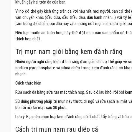
khuẩn gây hại trên da của bạn.
Vì nó có thể gây kích ứng trên da với hầu hết mọi người, bạn có thể
vận chuyển khác (dầu dừa, dầu thầu dầu, dầu hạnh nhân,..) với tỷ 
tăm bông để chấm loại dầu này vào những nốt mụn nam, lưu lại khoảng 
Nếu bạn muốn an toàn hơn, hãy thử đặt mua các sản phẩm có thành
thích hợp nhất.
Trị mụn nam giới bằng kem đánh răng
Nhiều người nghĩ rằng kem đánh răng đơn giản chỉ có thể giúp vệ s
sodium pyrophosphate và silica chứa trong kem đánh răng có khả n
nhanh.
Cách thực hiện
Rửa sạch da bằng sữa rửa mặt thích hợp. Sau đó lau khô, rồi bôi kem
Sử dụng phương pháp trị mụn này trước đi ngủ và rửa sạch lại mặt 
bôi rồi rửa lại mặt sau 30 phút.
Lưu ý: Bạn nên chọn loại kem đánh răng có ít chất tẩy trắng và hóa 
Cách trị mụn nam rau diếp cá