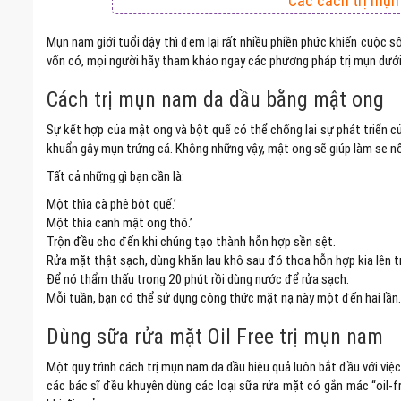
Các cách trị mụn 
Mụn nam giới tuổi dậy thì đem lại rất nhiều phiền phức khiến cuộc sốn
vốn có, mọi người hãy tham khảo ngay các phương pháp trị mụn dưới
Cách trị mụn nam da dầu bằng mật ong
Sự kết hợp của mật ong và bột quế có thể chống lại sự phát triển c
khuẩn gây mụn trứng cá. Không những vậy, mật ong sẽ giúp làm se nố
Tất cả những gì bạn cần là:
Một thìa cà phê bột quế.’
Một thìa canh mật ong thô.’
Trộn đều cho đến khi chúng tạo thành hỗn hợp sền sệt.
Rửa mặt thật sạch, dùng khăn lau khô sau đó thoa hỗn hợp kia lên t
Để nó thẩm thấu trong 20 phút rồi dùng nước để rửa sạch.
Mỗi tuần, bạn có thể sử dụng công thức mặt nạ này một đến hai lần.
Dùng sữa rửa mặt Oil Free trị mụn nam
Một quy trình cách trị mụn nam da dầu hiệu quả luôn bắt đầu với việc
các bác sĩ đều khuyên dùng các loại sữa rửa mặt có gắn mác “oil-fr