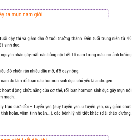
ây ra mụn nam giới
uổi dậy thì và giảm dần ở tuổi trưởng thành. Đến tuổi trung niên từ 40
ết sinh dục.
là nguyên nhân gây mất cân bằng nội tiết tố nam trong máu, nó ảnh hưởng
hiều đồ chiên rán nhiều dầu mỡ, đồ cay nóng.
 nam do làm rối loạn các hormon sinh dục, chủ yếu là androgen.
ác hoạt động chức năng của cơ thể, rối loạn hormon sinh dục gây mụn nội
tim mạch,…
ý trục dưới đồi – tuyến yên (suy tuyến yên, u tuyến yên, suy giảm chức
 tinh hoàn, viêm tinh hoàn,…), các bệnh lý nội tiết khác (đái tháo đường,