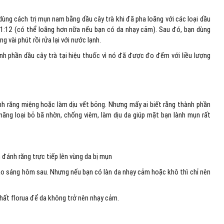
 dùng cách trị mụn nam bằng dầu cây trà khi đã pha loãng với các loại dầu
lệ 1:12 (có thể loãng hơn nữa nếu bạn có da nhạy cảm). Sau đó, bạn dùng
vài phút rồi rửa lại với nước lạnh.
 phần dầu cây trà tại hiệu thuốc vì nó đã được đo đếm với liều lượng
inh răng miệng hoặc làm dịu vết bỏng. Nhưng mấy ai biết rằng thành phần
ăng loại bỏ bã nhờn, chống viêm, làm dịu da giúp mặt bạn lành mụn rất
 đánh răng trực tiếp lên vùng da bị mụn
vào sáng hôm sau. Nhưng nếu bạn có làn da nhạy cảm hoặc khô thì chỉ nên
chất florua để da không trở nên nhạy cảm.