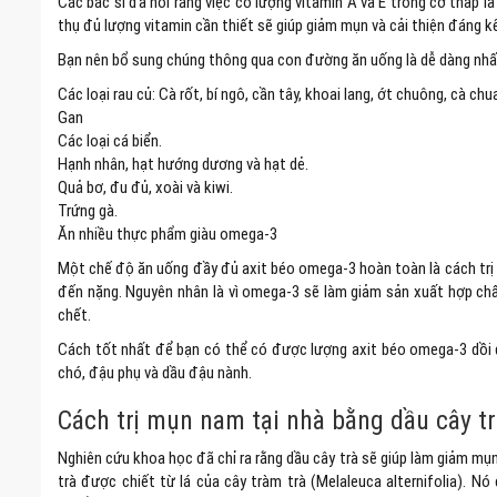
Các bác sĩ đã nói rằng việc có lượng vitamin A và E trong cơ thấp là
thụ đủ lượng vitamin cần thiết sẽ giúp giảm mụn và cải thiện đáng kể
Bạn nên bổ sung chúng thông qua con đường ăn uống là dễ dàng nhất
Các loại rau củ: Cà rốt, bí ngô, cần tây, khoai lang, ớt chuông, cà chu
Gan
Các loại cá biển.
Hạnh nhân, hạt hướng dương và hạt dẻ.
Quả bơ, đu đủ, xoài và kiwi.
Trứng gà.
Ăn nhiều thực phẩm giàu omega-3
Một chế độ ăn uống đầy đủ axit béo omega-3 hoàn toàn là cách trị m
đến nặng. Nguyên nhân là vì omega-3 sẽ làm giảm sản xuất hợp chấ
chết.
Cách tốt nhất để bạn có thể có được lượng axit béo omega-3 dồi dà
chó, đậu phụ và dầu đậu nành.
Cách trị mụn nam tại nhà bằng dầu cây t
Nghiên cứu khoa học đã chỉ ra rằng dầu cây trà sẽ giúp làm giảm mụ
trà được chiết từ lá của cây tràm trà (Melaleuca alternifolia). N