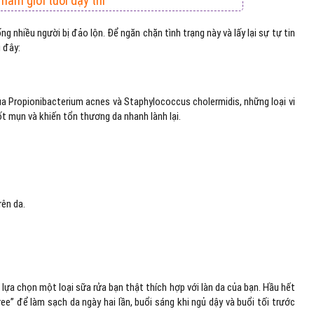
nam giới tuổi dậy thì
g nhiều người bị đảo lộn. Để ngăn chặn tình trạng này và lấy lại sự tự tin
 đây:
ủa Propionibacterium acnes và Staphylococcus cholermidis, những loại vi
t mụn và khiến tổn thương da nhanh lành lại.
rên da.
 lựa chọn một loại sữa rửa bạn thật thích hợp với làn da của bạn. Hầu hết
ee” để làm sạch da ngày hai lần, buổi sáng khi ngủ dậy và buổi tối trước