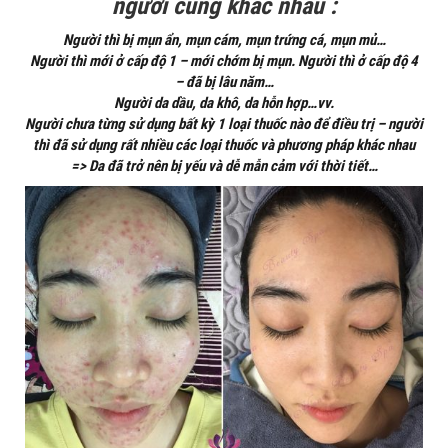
người cũng khác nhau :
Người thì bị mụn ẩn, mụn cám, mụn trứng cá, mụn mủ…
Người thì mới ở cấp độ 1 – mới chớm bị mụn. Người thì ở cấp độ 4
– đã bị lâu năm…
Người da dầu, da khô, da hỗn hợp…vv.
Người chưa từng sử dụng bất kỳ 1 loại thuốc nào để điều trị – người
thì đã sử dụng rất nhiều các loại thuốc và phương pháp khác nhau
=> Da đã trở nên bị yếu và dễ mẫn cảm với thời tiết…