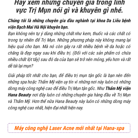
Hãy xem những chuyên gia trong lĩnh
vực Trị Mụn nói gì và khuyên gì nhé.
Chúng tôi là những chuyên gia đầu nghành tại khoa Da Liễu bệnh
viện Bạch Mai Hà Nội khuyên bạn.
Bạn không nên tự ý dùng những chất như kem, thuốc và các chất có
trong tự nhiên để Trị Mụn. Những phương pháp này không mang lại
hiệu quả cho bạn. Mà nó còn gây ra rất nhiều bệnh về da hoặc có
chăng là đẹp ngay sau khi điều trị. (Đối với các sản phẩm có chứa
nhiều chất lột tẩy) sau đó da của bạn sẽ trở nên mỏng, yếu hơn và rất
dễ tái lại mụn?
Giải pháp tốt nhất cho bạn, để điều trị mụn tận gốc là bạn nên đến
những spa hoặc Thẩm Mỹ viện uy tín vì những nơi này luôn có những
dòng máy công nghệ cao để điều Trị Mụn tận gốc. Như
Thẩm Mỹ viện
Hana Beauty
nơi đây luôn có những chuyên gia hàng đầu về Trị Mụn
và Thẩm Mỹ. Hơn thế nữa Hana Beauty này luôn có những dòng máy
công nghệ cao nhất, hiện đại nhất hiện nay.
Máy công nghệ
Laser Acne
mới nhất tại Hana-spa