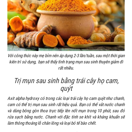
Với công thức này mẹ bỉm nên áp dụng 2-3 lần/tuần, sau một thời gian
kiên trì sử dụng, bạn sẽ thấy tình trạng mụn sau sinh thuyên giảm đi
rất nhiều.
Trị mụn sau sinh bằng trái cây họ cam,
quýt
Axit alpha hydroxy có trong các loại trái cây họ cam quýt như chanh,
cam có thể trị mụn sau sinh rất hiệu quả. Bạn có thể vắt nước chanh
và dùng bông gòn thoa trực tiếp lên nốt mụn trong 10 phút, sau đó
rửa sạch bằng nước. Chanh với đặc tính se khít và kháng khuẩn sẽ
làm thông thoáng lỗ chân lông và loại bỏ tế bào chết.