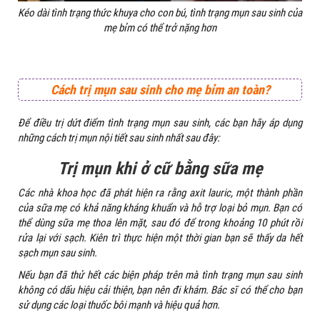
Kéo dài tình trạng thức khuya cho con bú, tình trạng mụn sau sinh của
mẹ bỉm có thể trở nặng hơn
Cách trị mụn sau sinh cho mẹ bỉm an toàn?
Để điều trị dứt điểm tình trạng mụn sau sinh, các bạn hãy áp dụng
những cách trị mụn nội tiết sau sinh nhất sau đây:
Trị mụn khi ở cữ bằng sữa mẹ
Các nhà khoa học đã phát hiện ra rằng axit lauric, một thành phần
của sữa mẹ có khả năng kháng khuẩn và hỗ trợ loại bỏ mụn. Bạn có
thể dùng sữa mẹ thoa lên mặt, sau đó để trong khoảng 10 phút rồi
rửa lại với sạch. Kiên trì thực hiện một thời gian bạn sẽ thấy da hết
sạch mụn sau sinh.
Nếu bạn đã thử hết các biện pháp trên mà tình trạng mụn sau sinh
không có dấu hiệu cải thiện, bạn nên đi khám. Bác sĩ có thể cho bạn
sử dụng các loại thuốc bôi mạnh và hiệu quả hơn.