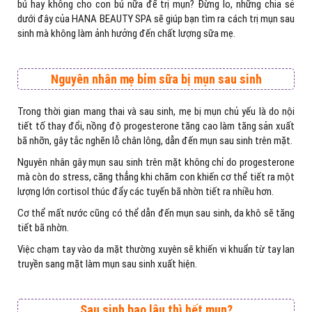
bú hay không cho con bú nữa để trị mụn? Đừng lo, những chia sẻ
dưới đây của HANA BEAUTY SPA sẽ giúp bạn tìm ra cách trị mụn sau
sinh mà không làm ảnh hưởng đến chất lượng sữa mẹ.
Nguyên nhân mẹ bỉm sữa bị mụn sau sinh
Trong thời gian mang thai và sau sinh, mẹ bị mụn chủ yếu là do nội
tiết tố thay đổi, nồng độ progesterone tăng cao làm tăng sản xuất
bã nhỡn, gây tắc nghẽn lỗ chân lông, dẫn đến mụn sau sinh trên mặt.
Nguyên nhân gây mụn sau sinh trên mặt không chỉ do progesterone
mà còn do stress, căng thẳng khi chăm con khiến cơ thể tiết ra một
lượng lớn cortisol thúc đẩy các tuyến bã nhờn tiết ra nhiều hơn.
Cơ thể mất nước cũng có thể dẫn đến mụn sau sinh, da khô sẽ tăng
tiết bã nhờn.
Việc chạm tay vào da mặt thường xuyên sẽ khiến vi khuẩn từ tay lan
truyền sang mặt làm mụn sau sinh xuất hiện.
Sau sinh bao lâu thì hết mụn?