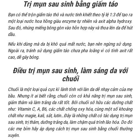
Trị mụn sau sinh bằng giấm táo
Bạn có thể trộn giấm táo thô và nước tinh khiết theo tỷ lệ 1:3 để tạo ra
một loại nước hoa hồng giàu enzyme tự nhiên và axit alpha hydroxy.
Sau đó, nhúng miếng bông gòn vào hỗn hợp này và thoa lên da để hút
dầu.
Nếu khi dùng mà da bị khô quá mất nước, bạn nên ngừng sử dụng.
Ngoài ra, tránh sử dụng giấm táo chưa pha loãng vì có tính axit rất
cao, dễ gây bỏng.
Điều trị mụn sau sinh, làm sáng da với
chuối
Chuối là một loại quả cực kì lành tính với làn da dễ nhạy cảm của mẹ
bầu. Nhưng ít ai biết rằng, chuối còn có khả năng trị mụn sau sinh,
giảm thâm và làm trắng da rất tốt. Bởi chuối sở hữu các dưỡng chất
như: Vitamin C, A, B6, các chất chống oxy hóa, cùng một số khoáng
chất như magie, kali, sắt, lutin…Đây là những chất có tác dụng trị mụn
sau sinh, trị thâm, dưỡng trắng da, làm chậm quá trình lão hóa. Do đó
các mẹ bỉm hãy áp dụng cách trị mụn sau sinh bằng chuối thường
xuyên.