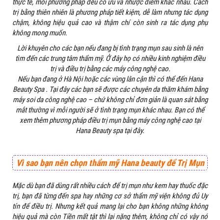
thực tế, mỗi phương pháp đều có ưu và nhược điểm khác nhau. Cách
trị bằng thiên nhiên là phương pháp tiết kiệm, dễ làm nhưng tác dụng
chậm, không hiệu quả cao và thậm chí còn sinh ra tác dụng phụ
không mong muốn.
Lời khuyên cho các bạn nếu đang bị tình trạng mụn sau sinh là nên
tìm đến các trung tâm thẩm mỹ. Ở đây họ có nhiều kinh nghiệm điều
trị và điều trị bằng các máy công nghệ cao.
Nếu bạn đang ở Hà Nội hoặc các vùng lân cận thì có thể đến Hana
Beauty Spa . Tại đây các bạn sẽ được các chuyên da thăm khám bằng
máy soi da công nghệ cao – chứ không chỉ đơn giản là quan sát bằng
mắt thường vì mỗi người sẽ ở tình trạng mụn khác nhau. Bạn có thể
xem thêm phương pháp điều trị mụn bằng máy công nghệ cao tại
Hana Beauty spa tại đây.
Vì
sao
bạn nên chọn
thẩm mỹ Hana beauty
để Trị Mụn
Mặc dù bạn đã dùng rất nhiều cách để trị mụn như kem hay thuốc đặc
trị, bạn đã từng đến spa hay những cơ sở thẩm mỹ viện không đủ Uy
tín để điều trị. Nhưng kết quả mang lại cho bạn không những không
hiệu quả mà còn Tiền mất tật thì lại nặng thêm, không chỉ có vậy nó