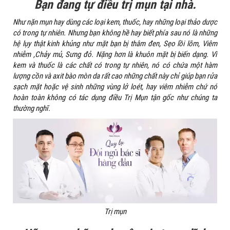
Bạn đang tự điều trị mụn tại nhà.
Như nặn mụn hay dùng các loại kem, thuốc, hay những loại thảo dược
có trong tự nhiên. Nhưng bạn không hề hay biết phía sau nó là những
hệ lụy thật kinh khủng như mặt bạn bị thâm đen, Sẹo lồi lõm, Viêm
nhiễm ,Chảy mủ, Sưng đỏ. Nặng hơn là khuôn mặt bị biến dạng. Vì
kem và thuốc là các chất có trong tự nhiên, nó có chứa một hàm
lượng cồn và axit bào mòn da rất cao những chất này chỉ giúp bạn rửa
sạch mặt hoặc vệ sinh những vùng lở loét, hay viêm nhiễm chứ nó
hoàn toàn không có tác dụng điều Trị Mụn tận gốc như chúng ta
thường nghĩ.
Trị mụn