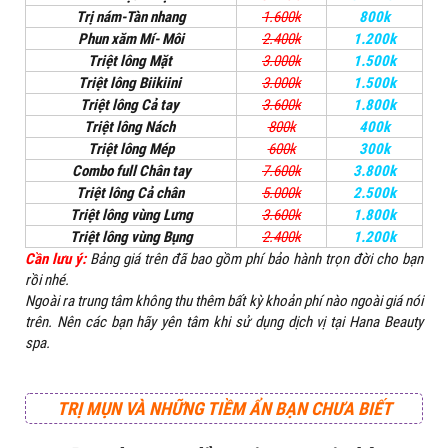
Trị nám-Tàn nhang
1.600k
800k
Phun xăm Mí- Môi
2.400k
1.200k
Triệt lông Mặt
3.000k
1.500k
Triệt lông Biikiini
3.000k
1.500k
Triệt lông Cả tay
3.600k
1.800k
Triệt lông Nách
800k
400k
Triệt lông Mép
600k
300k
Combo full Chân tay
7.600k
3.800k
Triệt lông Cả chân
5.000k
2.500k
Triệt lông vùng Lưng
3.600k
1.800k
Triệt lông vùng Bụng
2.400k
1.200k
Cần lưu ý:
Bảng giá trên đã bao gồm phí bảo hành trọn đời cho bạn
rồi nhé.
Ngoài ra trung tâm không thu thêm bất kỳ khoản phí nào ngoài giá nói
trên. Nên các bạn hãy yên tâm khi sử dụng dịch vị tại Hana Beauty
spa.
TRỊ MỤN VÀ NHỮNG TIỀM ẨN BẠN CHƯA BIẾT