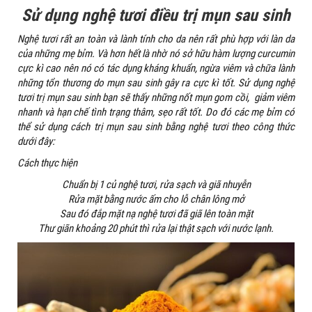
Sử dụng nghệ tươi điều trị mụn sau sinh
Nghệ tươi rất an toàn và lành tính cho da nên rất phù hợp với làn da
của những mẹ bỉm. Và hơn hết là nhờ nó sở hữu hàm lượng curcumin
cực kì cao nên nó có tác dụng kháng khuẩn, ngừa viêm và chữa lành
những tổn thương do mụn sau sinh gây ra cực kì tốt. Sử dụng nghệ
tươi trị mụn sau sinh bạn sẽ thấy những nốt mụn gom cồi, giảm viêm
nhanh và hạn chế tình trạng thâm, sẹo rất tốt. Do đó các mẹ bỉm có
thể sử dụng cách trị mụn sau sinh bằng nghệ tươi theo công thức
dưới đây:
Cách thực hiện
Chuẩn bị 1 củ nghệ tươi, rửa sạch và giã nhuyễn
Rửa mặt bằng nước ấm cho lỗ chân lông mở
Sau đó đắp mặt nạ nghệ tươi đã giã lên toàn mặt
Thư giãn khoảng 20 phút thì rửa lại thật sạch với nước lạnh.