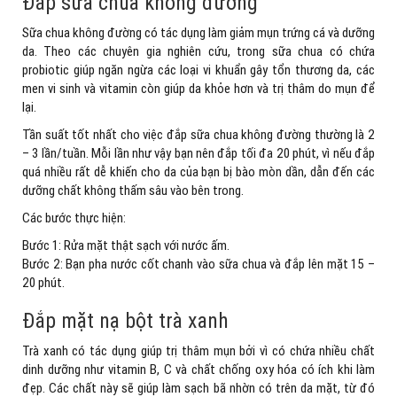
Đắp sữa chua không đường
Sữa chua không đường có tác dụng làm giảm mụn trứng cá và dưỡng
da. Theo các chuyên gia nghiên cứu, trong sữa chua có chứa
probiotic giúp ngăn ngừa các loại vi khuẩn gây tổn thương da, các
men vi sinh và vitamin còn giúp da khỏe hơn và trị thâm do mụn để
lại.
Tần suất tốt nhất cho việc đắp sữa chua không đường thường là 2
– 3 lần/tuần. Mỗi lần như vậy bạn nên đắp tối đa 20 phút, vì nếu đắp
quá nhiều rất dễ khiến cho da của bạn bị bào mòn dần, dẫn đến các
dưỡng chất không thấm sâu vào bên trong.
Các bước thực hiện:
Bước 1: Rửa mặt thật sạch với nước ấm.
Bước 2: Bạn pha nước cốt chanh vào sữa chua và đắp lên mặt 15 –
20 phút.
Đắp mặt nạ bột trà xanh
Trà xanh có tác dụng giúp trị thâm mụn bởi vì có chứa nhiều chất
dinh dưỡng như vitamin B, C và chất chống oxy hóa có ích khi làm
đẹp. Các chất này sẽ giúp làm sạch bã nhờn có trên da mặt, từ đó