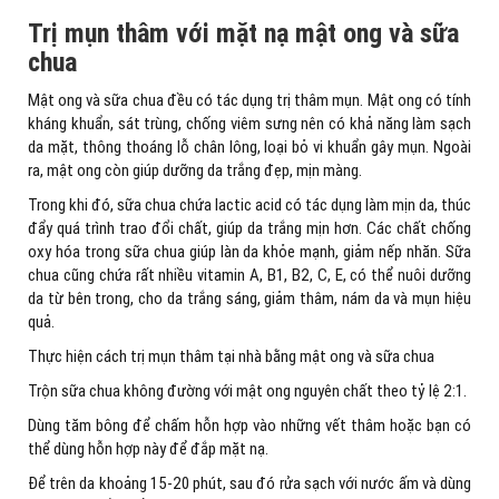
Trị mụn thâm với mặt nạ mật ong và sữa
chua
Mật ong và sữa chua đều có tác dụng trị thâm mụn. Mật ong có tính
kháng khuẩn, sát trùng, chống viêm sưng nên có khả năng làm sạch
da mặt, thông thoáng lỗ chân lông, loại bỏ vi khuẩn gây mụn. Ngoài
ra, mật ong còn giúp dưỡng da trắng đẹp, mịn màng.
Trong khi đó, sữa chua chứa lactic acid có tác dụng làm mịn da, thúc
đẩy quá trình trao đổi chất, giúp da trắng mịn hơn. Các chất chống
oxy hóa trong sữa chua giúp làn da khỏe mạnh, giảm nếp nhăn. Sữa
chua cũng chứa rất nhiều vitamin A, B1, B2, C, E, có thể nuôi dưỡng
da từ bên trong, cho da trắng sáng, giảm thâm, nám da và mụn hiệu
quả.
Thực hiện cách trị mụn thâm tại nhà bằng mật ong và sữa chua
Trộn sữa chua không đường với mật ong nguyên chất theo tỷ lệ 2:1.
Dùng tăm bông để chấm hỗn hợp vào những vết thâm hoặc bạn có
thể dùng hỗn hợp này để đắp mặt nạ.
Để trên da khoảng 15-20 phút, sau đó rửa sạch với nước ấm và dùng