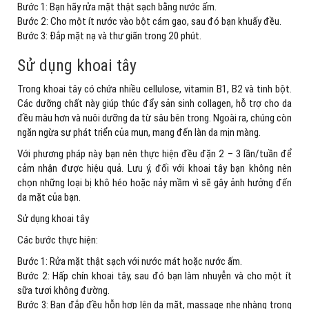
Bước 1: Bạn hãy rửa mặt thật sạch bằng nước ấm.
Bước 2: Cho một ít nước vào bột cám gạo, sau đó bạn khuấy đều.
Bước 3: Đắp mặt nạ và thư giãn trong 20 phút.
Sử dụng khoai tây
Trong khoai tây có chứa nhiều cellulose, vitamin B1, B2 và tinh bột.
Các dưỡng chất này giúp thúc đẩy sản sinh collagen, hỗ trợ cho da
đều màu hơn và nuôi dưỡng da từ sâu bên trong. Ngoài ra, chúng còn
ngăn ngừa sự phát triển của mụn, mang đến làn da mịn màng.
Với phương pháp này bạn nên thực hiện đều đặn 2 – 3 lần/tuần để
cảm nhận được hiệu quả. Lưu ý, đối với khoai tây bạn không nên
chọn những loại bị khô héo hoặc nảy mầm vì sẽ gây ảnh hưởng đến
da mặt của bạn.
Sử dụng khoai tây
Các bước thực hiện:
Bước 1: Rửa mặt thật sạch với nước mát hoặc nước ấm.
Bước 2: Hấp chín khoai tây, sau đó bạn làm nhuyễn và cho một ít
sữa tươi không đường.
Bước 3: Bạn đắp đều hỗn hợp lên da mặt, massage nhẹ nhàng trong