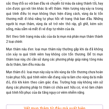
sắc thay đổi so với ban đầu và chuyển từ màu da sáng thành tối, hay
còn được gọi với tên khác là vết thâm. Hiện tượng này xảy ra trong
quá trình điều trị mụn không thực hiện đúng cách, vùng da bị tổn
thương mất đi khả năng tự phục hồi về trạng thái ban đầu. Những
người bị mụn thâm, vùng da sẽ trở nên thô ráp, gồ ghề, kém sức
sống, màu sẫm và mất đi vẻ đẹp tự nhiên của da.
Xét theo tình trạng màu sắc của da bị mụn mà phân mụn thâm thành
2 loại chính:
Mụn thâm nâu đen: loại mụn thâm này thường gặp khi da đã không
còn xảy ra quá trình viêm hay không còn tổn thương. Để trị mụn
thâm loại này, chỉ cần sử dụng các phương pháp giúp nâng tông màu
da bị thâm, làm đều màu da.
Mụn thâm đỏ: loại mụn này xảy ra khi vùng da tổn thương chưa hoàn
toàn phục hồi, quá trình viêm vẫn đang xảy ra làm cho vùng da bị mẩn
đỏ, đôi khi kèm theo cảm giác đau. Trường hợp này không nên sử
dụng các phương pháp trị thâm có chứa axit hữu cơ, vì nó làm chậm
quá trình hồi phục của da tăng nguy cơ viêm nhiễm nặng.
Vết mụn thâm từ đâu mà xuất hiện