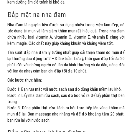
kem dưỡng ẩm để tránh bị khô da.
Đắp mặt nạ nha đam
Nha đam là nguyên liệu được sử dụng nhiều trong việc làm đẹp, có
tác dụng trị mụn và làm giảm thâm mụn rất hiệu quả. Trong nha đam
chứa nhiều loại vitamin A, vitamin C, vitamin E, vitamin B cùng với
kẽm, magie. Các chất này giúp kháng khuẩn và kháng viêm tốt.
Tần suất đắp nha đam lý tưởng nhất giúp cải thiện thâm do mụn để
lại thường dao động từ 2 – 3 lần/tuần. Lưu ý, thời gian đắp tối đa 20
phút đối với những người có làn da bình thường và da dầu, riêng đối
với làn da nhạy cảm bạn chỉ đắp tối đa 10 phút.
Các bước thực hiện:
Bước 1: Bạn rửa mặt với nước sạch sau đó dùng khăn mềm lau khô.
Bước 2: Lấy nha đam rửa sạch, sau đó bóc vỏ ra để lấy phần thịt bên
trong.
Bước 3: Dùng phần thịt vừa tách ra bôi trực tiếp lên vùng thâm mà
mụn để lại. Bạn massage nhẹ nhàng và để đó khoảng tầm 20 phút,
bạn rửa lại với nước sạch.