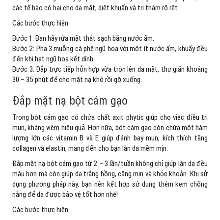
các tế bào có hại cho da mặt, diệt khuẩn và trị thâm rõ rệt.
Các bước thực hiện:
Bước 1: Bạn hãy rửa mặt thật sạch bằng nước ấm.
Bước 2: Pha 3 muỗng cà phê ngũ hoa với một ít nước ấm, khuấy đều
đến khi hạt ngũ hoa kết dính.
Bước 3: Đắp trực tiếp hỗn hợp vừa trộn lên da mặt, thư giãn khoảng
30 – 35 phút để cho mặt nạ khô rồi gỡ xuống.
Đắp mặt nạ bột cám gạo
Trong bột cám gạo có chứa chất axit phytic giúp cho việc điều trị
mụn, kháng viêm hiệu quả. Hơn nữa, bột cám gạo còn chứa một hàm
lượng lớn các vitamin B và E giúp đánh bay mụn, kích thích tăng
collagen và elastin, mang đến cho bạn làn da mềm mịn.
Đắp mặt nạ bột cám gạo từ 2 – 3 lần/tuần không chỉ giúp làn da đều
màu hơn mà còn giúp da trắng hồng, căng mịn và khỏe khoắn. Khi sử
dụng phương pháp này, bạn nên kết hợp sử dụng thêm kem chống
nắng để da được bảo vệ tốt hơn nhé!
Các bước thực hiện: