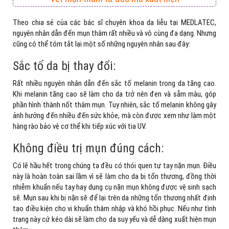
Theo chia sẻ của các bác sĩ chuyên khoa da liễu tại MEDLATEC,
nguyên nhân dẫn đến mụn thâm rất nhiều và vô cùng đa dạng. Nhưng
cũng có thể tóm tắt lại một số những nguyên nhân sau đây:
Sắc tố da bị thay đổi:
Rất nhiều nguyên nhân dẫn đến sắc tố melanin trong da tăng cao.
Khi melanin tăng cao sẽ làm cho da trở nên đen và sẫm màu, góp
phần hình thành nốt thâm mụn. Tuy nhiên, sắc tố melanin không gây
ảnh hưởng đến nhiều đến sức khỏe, mà còn được xem như làm một
hàng rào bảo vệ cơ thể khi tiếp xúc với tia UV.
Không điều trị mụn đúng cách:
Có lẽ hầu hết trong chúng ta đều có thói quen tự tay nặn mụn. Điều
này là hoàn toàn sai lầm vì sẽ làm cho da bị tổn thương, đồng thời
nhiễm khuẩn nếu tay hay dụng cụ nặn mụn không được vệ sinh sạch
sẽ. Mụn sau khi bị nặn sẽ để lại trên da những tổn thương nhất định
tạo điều kiện cho vi khuẩn thâm nhập và khó hồi phục. Nếu như tình
trạng này cứ kéo dài sẽ làm cho da suy yếu và dễ dàng xuất hiện mụn