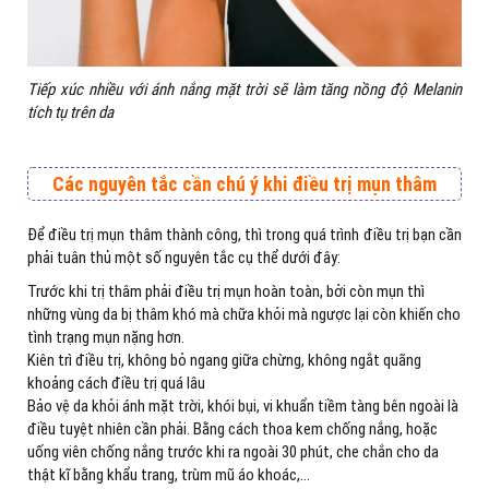
Tiếp xúc nhiều với ánh nắng mặt trời sẽ làm tăng nồng độ Melanin
tích tụ trên da
Các nguyên tắc cần chú ý khi điều trị mụn thâm
Để điều trị mụn thâm thành công, thì trong quá trình điều trị bạn cần
phải tuân thủ một số nguyên tắc cụ thể dưới đây:
Trước khi trị thâm phải điều trị mụn hoàn toàn, bởi còn mụn thì
những vùng da bị thâm khó mà chữa khỏi mà ngược lại còn khiến cho
tình trạng mụn nặng hơn.
Kiên trì điều trị, không bỏ ngang giữa chừng, không ngắt quãng
khoảng cách điều trị quá lâu
Bảo vệ da khỏi ánh mặt trời, khói bụi, vi khuẩn tiềm tàng bên ngoài là
điều tuyệt nhiên cần phải. Bằng cách thoa kem chống nắng, hoặc
uống viên chống nắng trước khi ra ngoài 30 phút, che chắn cho da
thật kĩ bằng khẩu trang, trùm mũ áo khoác,…