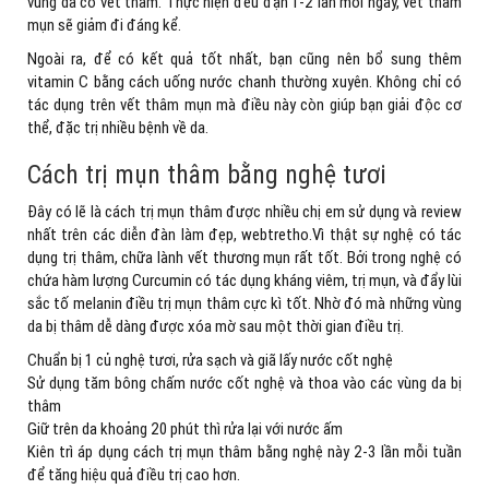
vùng da có vết thâm. Thực hiện đều đặn 1-2 lần mỗi ngày, vết thâm
mụn sẽ giảm đi đáng kể.
Ngoài ra, để có kết quả tốt nhất, bạn cũng nên bổ sung thêm
vitamin C bằng cách uống nước chanh thường xuyên. Không chỉ có
tác dụng trên vết thâm mụn mà điều này còn giúp bạn giải độc cơ
thể, đặc trị nhiều bệnh về da.
Cách trị mụn thâm bằng nghệ tươi
Đây có lẽ là cách trị mụn thâm được nhiều chị em sử dụng và review
nhất trên các diễn đàn làm đẹp, webtretho.Vì thật sự nghệ có tác
dụng trị thâm, chữa lành vết thương mụn rất tốt. Bởi trong nghệ có
chứa hàm lượng Curcumin có tác dụng kháng viêm, trị mụn, và đẩy lùi
sắc tố melanin điều trị mụn thâm cực kì tốt. Nhờ đó mà những vùng
da bị thâm dễ dàng được xóa mờ sau một thời gian điều trị.
Chuẩn bị 1 củ nghệ tươi, rửa sạch và giã lấy nước cốt nghệ
Sử dụng tăm bông chấm nước cốt nghệ và thoa vào các vùng da bị
thâm
Giữ trên da khoảng 20 phút thì rửa lại với nước ấm
Kiên trì áp dụng cách trị mụn thâm bằng nghệ này 2-3 lần mỗi tuần
để tăng hiệu quả điều trị cao hơn.