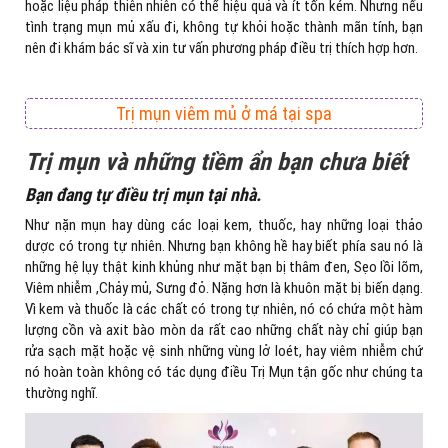
hoặc liệu pháp thiên nhiên có thể hiệu quả và ít tốn kém. Nhưng nếu
tình trạng mụn mủ xấu đi, không tự khỏi hoặc thành mãn tính, bạn
nên đi khám bác sĩ và xin tư vấn phương pháp điều trị thích hợp hơn.
Trị mụn viêm mủ ở má tại spa
Trị mụn và những tiềm ẩn bạn chưa biết
Bạn đang tự điều trị mụn tại nhà.
Như nặn mụn hay dùng các loại kem, thuốc, hay những loại thảo
dược có trong tự nhiên. Nhưng bạn không hề hay biết phía sau nó là
những hệ lụy thật kinh khủng như mặt bạn bị thâm đen, Sẹo lồi lõm,
Viêm nhiễm ,Chảy mủ, Sưng đỏ. Nặng hơn là khuôn mặt bị biến dạng.
Vì kem và thuốc là các chất có trong tự nhiên, nó có chứa một hàm
lượng cồn và axit bào mòn da rất cao những chất này chỉ giúp bạn
rửa sạch mặt hoặc vệ sinh những vùng lở loét, hay viêm nhiễm chứ
nó hoàn toàn không có tác dụng điều Trị Mụn tận gốc như chúng ta
thường nghĩ.