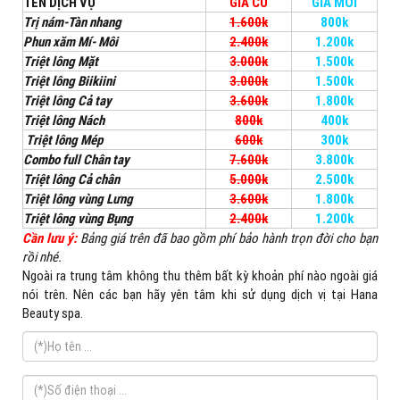
TÊN DỊCH VỤ
GIÁ CŨ
GIÁ MỚI
Trị nám-Tàn nhang
1.600k
800k
Phun xăm Mí- Môi
2.400k
1.200k
Triệt lông Mặt
3.000k
1.500k
Triệt lông Biikiini
3.000k
1.500k
Triệt lông Cả tay
3.600k
1.800k
Triệt lông Nách
800k
400k
Triệt lông Mép
600k
300k
Combo full Chân tay
7.600k
3.800k
Triệt lông Cả chân
5.000k
2.500k
Triệt lông vùng Lưng
3.600k
1.800k
Triệt lông vùng Bụng
2.400k
1.200k
Cần lưu ý:
Bảng giá trên đã bao gồm phí bảo hành trọn đời cho bạn
rồi nhé.
Ngoài ra trung tâm không thu thêm bất kỳ khoản phí nào ngoài giá
nói trên. Nên các bạn hãy yên tâm khi sử dụng dịch vị tại Hana
Beauty spa.
Đăng
ký
ngay
hôm