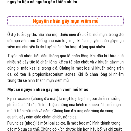
nguyên liệu có nguồn gốc thiên nhiên.
Nguyên nhân gây mụn viêm mủ
Ở độ tuổi dậy thì, hầu như mọi thiếu niên đều dễ bị nổi mụn, trong đó
có mụn viêm mủ. Giống như các loại mụn khác, nguyên nhân gây mụn
viêm mủ chủ yếu là do tuyến bã nhờn hoạt động quá nhiều.
Tuyến bã nhờn tiết dầu thông qua lỗ chân lông. Khi dầu bị thừa quá
nhiều sẽ gây tắc lỗ chân lông, kể cả tế bào chết và vi khuẩn gây mụn
cũng bị mắc kẹt lại trong đó. Chúng là một loại vi khuẩn sống trên
da, có tên là propionibacterium acnes. Khi lỗ chân lông bị nhiễm
trùng thì sẽ hình thành mụn viêm mủ.
Một số nguyên nhân gây mụn viêm mủ khác
Bệnh rosacea (chứng đỏ mặt) là một loại bệnh ngoài da ảnh hưởng
phổ biến nhất ở giới trẻ. Triệu chứng của bệnh rosacea là bị nổi mụn
mủ ở trên mũi, má và cằm. Chúng làm đỏ ửng các vùng da xung
quanh, gây cảm giác châm chích, nóng da.
Furuncles (nhọt) là một loại áp-xe, là một bọc mủ hình thành trong
các mô của cơ thể. Chúng có kích thước lớn hơn hậu bối và chỉ xuất