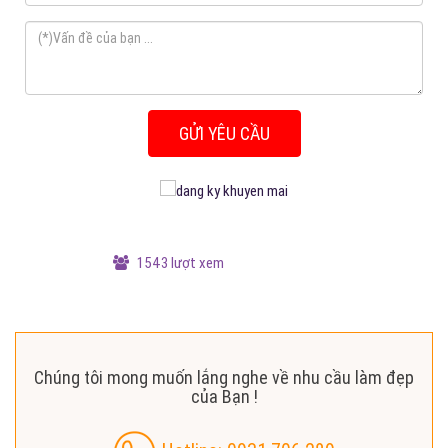
nay-
Để
được
Tư
vấn
miễn
phí
nhé
1543 lượt xem
Chúng tôi mong muốn lắng nghe về nhu cầu làm đẹp
của Bạn !