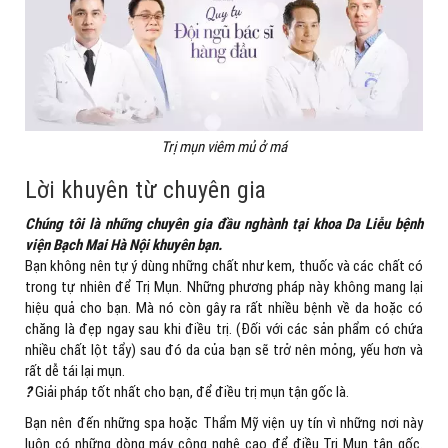
Trị mụn viêm mủ ở má
Lời khuyên từ chuyên gia
Chúng tôi là những chuyên gia đầu nghành tại khoa Da Liễu bệnh
viện Bạch Mai Hà Nội khuyên bạn.
Bạn không nên tự ý dùng những chất như kem, thuốc và các chất có
trong tự nhiên để Trị Mụn. Những phương pháp này không mang lại
hiệu quả cho bạn. Mà nó còn gây ra rất nhiều bệnh về da hoặc có
chăng là đẹp ngay sau khi điều trị. (Đối với các sản phẩm có chứa
nhiều chất lột tẩy) sau đó da của bạn sẽ trở nên mỏng, yếu hơn và
rất dễ tái lại mụn.
?
Giải pháp tốt nhất cho bạn, để điều trị mụn tận gốc là.
Bạn nên đến những spa hoặc Thẩm Mỹ viện uy tín vì những nơi này
luôn có những dòng máy công nghệ cao để điều Trị Mụn tận gốc.