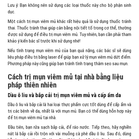
Lưu ý: Bạn không nên sử dụng các loại thuốc này cho bộ phận sinh
dục.
Một cách trị mụn viêm mủ khác rất hiệu quả là sử dụng thuốc tránh
thai. Thuốc tránh thai giúp cân bằng nội tiết tố trong cơ thể, thường
được sử dụng để điều trị mụn viêm mủ. Tuy nhiên, bạn cần phải tham
khảo ý kiến bác sĩ trước khi sử dụng nhé!
Nếu tình trạng mụn viêm mủ của bạn quá nặng, các bác sĩ sẽ dùng
liệu pháp điều trị bằng laser để giúp bạn xử lý mụn viêm mủ dứt điểm.
Phương pháp này cũng giúp bạn tránh tình trạng thâm sẹo sau mụn.
Cách trị mụn viêm mủ tại nhà bằng liệu
pháp thiên nhiên
Dầu ô liu và bắp cải trị mụn viêm mủ và cấp ẩm da
Dầu ô liu và bắp cải là hai loại thực phẩm cực tốt dùng để cấp ẩm và
trị các bệnh về da, nhất là với mụn mủ. Bạn có thể dùng hỗn hợp này
để trị mụn viêm mủ tại nhà.
Đầu tiên, bạn rửa sạch bắp cải, để ráo nước. Tiếp theo, hãy nghiền
nát lá bắp cải rồi trộn với vài muỗng cà phê dầu ô liu. Sau đó, dùng