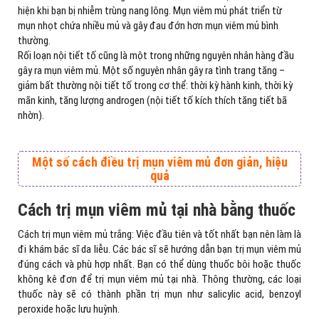
hiện khi bạn bị nhiễm trùng nang lông. Mụn viêm mủ phát triển từ
mụn nhọt chứa nhiều mủ và gây đau đớn hơn mụn viêm mủ bình
thường.
Rối loạn nội tiết tố cũng là một trong những nguyên nhân hàng đầu
gây ra mụn viêm mủ. Một số nguyên nhân gây ra tình trang tăng –
giảm bất thường nội tiết tố trong cơ thể: thời kỳ hành kinh, thời kỳ
mãn kinh, tăng lượng androgen (nội tiết tố kích thích tăng tiết bã
nhờn).
Một số cách điều trị mụn viêm mủ đơn giản, hiệu
quả
Cách trị mụn viêm mủ tại nhà bằng thuốc
Cách trị mụn viêm mủ trắng: Việc đầu tiên và tốt nhất bạn nên làm là
đi khám bác sĩ da liễu. Các bác sĩ sẽ hướng dẫn bạn trị mụn viêm mủ
đúng cách và phù hợp nhất. Bạn có thể dùng thuốc bôi hoặc thuốc
không kê đơn để trị mụn viêm mủ tại nhà. Thông thường, các loại
thuốc này sẽ có thành phần trị mụn như salicylic acid, benzoyl
peroxide hoặc lưu huỳnh.