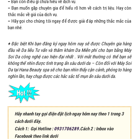
–
Bạn còn điều gì chưa hiểu về dịch vụ.
–
Bạn muốn gặp chuyên gia để hiểu rõ hơn về cách trị liệu. Hay còn
thắc mắc về giá của dịch vụ.
–
Hãy gọi cho chúng tôi ngay để được giải đáp những thắc mắc của
bạn nhé.
+
Đặc biệt Khi bạn đăng ký ngay hôm nay sẽ được Chuyên gia hàng
đầu về Da liễu Tư vấn và thăm khám Da Miễn phí cho bạn bằng Máy
Soi Da công nghệ cao hiện đại nhất . Với mắt thường có thể bạn sẽ
không thể nhìn được tình trạng ẩn sâu dưới da – Còn đối với Máy Soi
Da tại Hana Beauty spa sẽ cho bạn nhìn thấy cận cảnh, phóng to hàng
nghìn lần, hay chụp được các hắc sắc tố mụn ẩn sâu dưới da.
Hãy nhanh tay gọi điện đặt lịch ngay hôm nay theo 1 trong 3
cách dưới đây.
Cách 1: Gọi Hotline :
0931706289.
Cách 2 : Inbox vào
Facebook theo link dưới