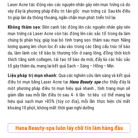
Laser Acne tác động vào các nguyên nhân gây nên mụn trứng cá do
vậy đây là phương pháp điều trị tận gốc mụn trứng cá. Sau khi điều
trị giúp làn da thông thoáng, ngăn chặn mụn phát triển trở lại.
Không thâm s
ẹ
o:
Bên cạnh tác động lên các nguyên nhân gây nên
mụn trứng cá Laser Acne còn tác động lên các sắc tố trong da làm
chúng bị phân hủy, giúp loại bỏ tình trạng sẹo thâm sau mụn. Năng
lượng quang âm chọn lọc đi sâu vào trong các tầng cấu trúc tế bào
da, làm lành các tế bào bị thương tổn ở nang lông, đồng thời kích
thích tăng sinh collagen, tái tạo tế bào da mới, đẩy lùi các hắc sắc
tố gây thâm da, mang lại kết quả Sạch – Sáng – Hồng – Mịn.
Li
ệ
u pháp tr
ị
m
ụ
n nhanh:
Qua các nghiên cứu lâm sàng và kết quả
điều trị mụn bằng Laser Acne tại
Hana Beauty
spa
cho thấy đây là
một phương pháp điều trị mụn hiệu quả nhanh , tình trạng mụn sẽ
giảm dần sau mỗi lần điều trị sau 4- 6 lần trị liệu có thể mang lại
hiệu quả sạch mụn >85% (tùy cơ địa), mỗi lần thực hiện chỉ mất
khoáng 10 phút, không mất thời gian nghỉ dưỡng
Hana Beauty-spa luôn lấy chữ tín làm hàng đầu