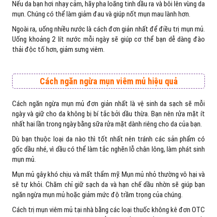
Nếu da bạn hơi nhạy cảm, hãy pha loãng tinh dầu ra và bôi lên vùng da
mụn. Chúng có thể làm giảm đau và giúp nốt mụn mau lành hơn.
Ngoài ra, uống nhiều nước là cách đơn giản nhất để điều trị mụn mủ.
Uống khoảng 2 lít nước mỗi ngày sẽ giúp cơ thể bạn dễ dàng đào
thải độc tố hơn, giảm sưng viêm.
Cách ngăn ngừa mụn viêm mủ hiệu quả
Cách ngăn ngừa mụn mủ đơn giản nhất là vệ sinh da sạch sẽ mỗi
ngày và giữ cho da không bị bí tắc bởi dầu thừa. Bạn nên rửa mặt ít
nhất hai lần trong ngày bằng sữa rửa mặt dành riêng cho da của bạn.
Dù bạn thuộc loại da nào thì tốt nhất nên tránh các sản phẩm có
gốc dầu nhé, vì dầu có thể làm tắc nghẽn lỗ chân lông, làm phát sinh
mụn mủ.
Mụn mủ gây khó chịu và mất thẩm mỹ. Mụn mủ nhỏ thường vô hại và
sẽ tự khỏi. Chăm chỉ giữ sạch da và hạn chế dầu nhờn sẽ giúp bạn
ngăn ngừa mụn mủ hoặc giảm mức độ trầm trọng của chúng.
Cách trị mụn viêm mủ tại nhà bằng các loại thuốc không kê đơn OTC