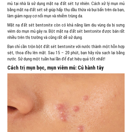
mủ tại nhà là sử dụng mặt nạ đất sét tự nhiên. Cách xử lý mụn mủ
bằng mặt nạ đất sét sẽ giúp hấp thụ dầu thừa và bụi bẩn trên da bạn,
làm giảm nguy cơ nổi mụn và nhiễm trùng da.
Mặt nạ đất sét bentonite còn có khả năng làm dịu vùng da bị sưng
viêm do mụn mủ gây ra. Bột mặt nạ đất sét bentonite được bán rất
nhiều trên thị trường và cũng rất dễ sử dụng.
Bạn chỉ cần trộn bột đất sét bentonite với nước thành một hỗn hợp
sệt, thoa đều lên mặt. Sau 15 – 20 phút, bạn hãy rửa sạch lại bằng
nước. Sử dụng một tuần hai lần để đạt hiệu quả tốt nhất!
Cách trị mụn bọc, mụn viêm mủ: Củ hành tây