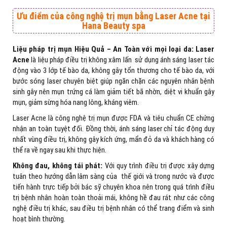
Ưu điểm của công nghệ trị mụn bằng Laser Acne tại
Hana Beauty spa
Li
ệ
u pháp tr
ị
m
ụ
n Hi
ệ
u Qu
ả
– An Toàn v
ớ
i m
ọ
i lo
ạ
i da:
Laser
Acne
là liệu pháp điều trị không xâm lấn sử dụng ánh sáng laser tác
động vào 3 lớp tế bào da, không gây tổn thương cho tế bào da, với
bước sóng laser chuyên biệt giúp ngăn chặn các nguyên nhân bệnh
sinh gây nên mụn trứng cá làm giảm tiết bã nhờn, diệt vi khuẩn gây
mụn, giảm sừng hóa nang lông, kháng viêm.
Laser Acne là công nghệ trị mụn được FDA và tiêu chuẩn CE chứng
nhận an toàn tuyệt đối. Đồng thời, ánh sáng laser chỉ tác động duy
nhất vùng điều trị, không gây kích ứng, mẩn đỏ da và khách hàng có
thể ra về ngay sau khi thực hiện.
Không đau, không tái phát:
Với quy trình điều trị được xây dựng
tuân theo hướng dẫn lâm sàng của thế giới và trong nước và được
tiến hành trực tiếp bởi bác sỹ chuyên khoa nên trong quá trình điều
trị bệnh nhân hoàn toàn thoải mái, không hề đau rát như các công
nghệ điều trị khác, sau điều trị bệnh nhân có thể trang điểm và sinh
hoạt bình thường.