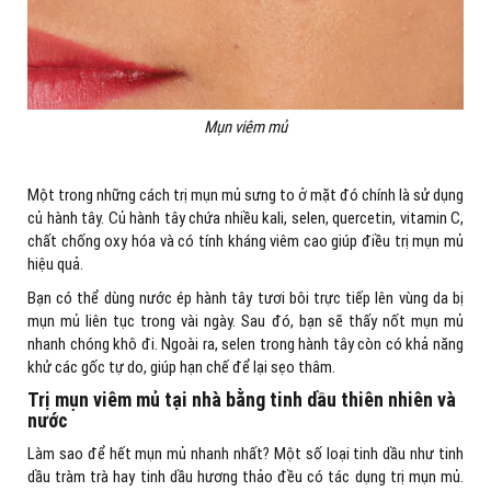
Mụn viêm mủ
Một trong những cách trị mụn mủ sưng to ở mặt đó chính là sử dụng
củ hành tây. Củ hành tây chứa nhiều kali, selen, quercetin, vitamin C,
chất chống oxy hóa và có tính kháng viêm cao giúp điều trị mụn mủ
hiệu quả.
Bạn có thể dùng nước ép hành tây tươi bôi trực tiếp lên vùng da bị
mụn mủ liên tục trong vài ngày. Sau đó, bạn sẽ thấy nốt mụn mủ
nhanh chóng khô đi. Ngoài ra, selen trong hành tây còn có khả năng
khử các gốc tự do, giúp hạn chế để lại sẹo thâm.
Trị mụn viêm mủ tại nhà bằng tinh dầu thiên nhiên và
nước
Làm sao để hết mụn mủ nhanh nhất? Một số loại tinh dầu như tinh
dầu tràm trà hay tinh dầu hương thảo đều có tác dụng trị mụn mủ.