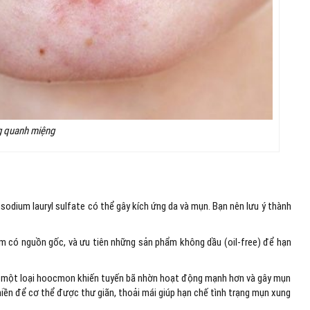
 quanh miệng
odium lauryl sulfate có thể gây kích ứng da và mụn. Bạn nên lưu ý thành
ẩm có nguồn gốc, và ưu tiên những sản phẩm không dầu (oil-free) để hạn
s – một loại hoocmon khiến tuyến bã nhờn hoạt động mạnh hơn và gây mụn
hiền để cơ thể được thư giãn, thoải mái giúp hạn chế tình trạng mụn xung