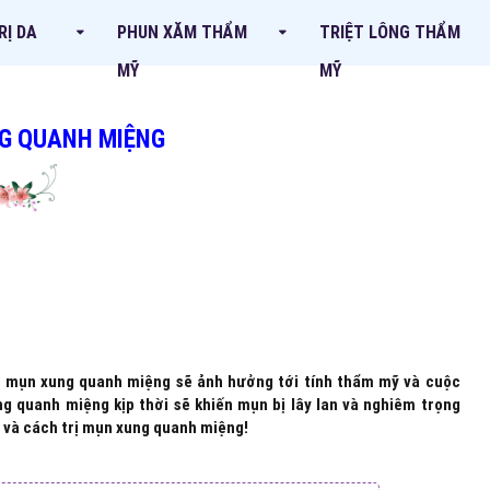
RỊ DA
PHUN XĂM THẨM
TRIỆT LÔNG THẨM
MỸ
MỸ
NG QUANH MIỆNG
ệt, mụn xung quanh miệng sẽ ảnh hưởng tới tính thẩm mỹ và cuộc
g quanh miệng kịp thời sẽ khiến mụn bị lây lan và nghiêm trọng
n và
cách trị mụn xung quanh miệng!