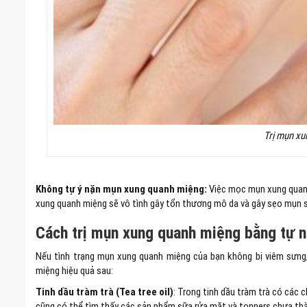
Trị mụn xu
Không tự ý nặn mụn xung quanh miệng:
Việc mọc mụn xung quanh
xung quanh miệng sẽ vô tình gây tổn thương mô da và gây sẹo mụn s
Cách trị mụn xung quanh miệng bằng tự n
Nếu tình trạng mụn xung quanh miệng của bạn không bị viêm sưng,
miệng hiệu quả sau:
Tinh dầu tràm trà (Tea tree oil)
: Trong tinh dầu tràm trà có các 
cũng có thể tìm thấy các sản phẩm sữa rửa mặt và tonners chưa thà