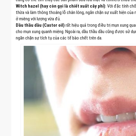
Witch hazel (hay còn gọi là chiết xuất cây phỉ)
: Với đặc tính ch
thừa và làm thông thoáng lỗ chân lông, ngăn chặn sự xuất hiện của 
ở miêng với lượng vừa đủ.
Dầu thầu dầu (Castor oil)
rất hiệu quả trong điều trị mụn xung qu
cho mụn xung quanh miệng. Ngoài ra, dầu thầu dầu cũng được sử dụn
ngăn chặn sự tích tụ của các tế bào chết trên da.