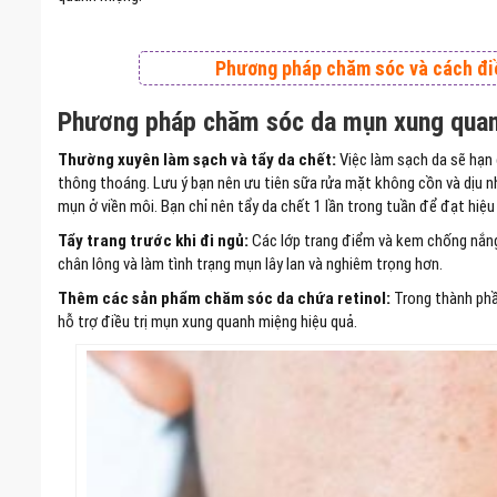
Phương pháp chăm sóc và cách đi
Phương pháp chăm sóc da mụn xung qua
Thường xuyên làm sạch và tẩy da chết:
Việc làm sạch da sẽ hạn c
thông thoáng. Lưu ý bạn nên ưu tiên sữa rửa mặt không cồn và dịu n
mụn ở viền môi. Bạn chỉ nên tẩy da chết 1 lần trong tuần để đạt hiệu
Tẩy trang trước khi đi ngủ:
Các lớp trang điểm và kem chống nắng
chân lông và làm tình trạng mụn lây lan và nghiêm trọng hơn.
Thêm các sản phẩm chăm sóc da chứa retinol:
Trong thành phầ
hỗ trợ điều trị mụn xung quanh miệng hiệu quả.