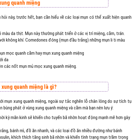
 xung quanh miệng
hỏi này, trước hết, bạn cần hiểu về các loại mụn có thể xuất hiện quanh
 màu da thịt. Mụn này thường phát triển ở các vị trí miệng, cằm, trán.
với không khí. Comedones đóng (mụn đầu trắng) những mụn li ti màu
i mụn mọc quanh cằm hay mụn xung quanh miệng
ới da
 hiện các nốt mụn mủ mọc xung quanh miệng.
 xung quanh miệng là gì?
với mụn xung quanh miệng, ngoài sự tắc nghẽn lỗ chân lông do sự tích tụ
mụn bùng phát ở vùng xung quanh miệng và cằm mà bạn nên lưu ý:
 và thời kỳ mãn kinh sẽ khiến cho tuyến bã nhờn hoạt động mạnh mẽ hơn gây
rắng, bánh mì, đồ ăn nhanh, và các loại đồ ăn nhiều đường như bánh
lin, khích thích tăng sinh bã nhờn và khiến tình trạng mụn trầm trọng