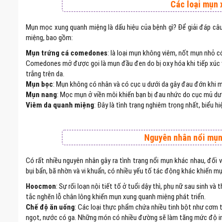
Các loại mụn
Mụn mọc xung quanh miệng là dấu hiệu của bệnh gì? Để giải đáp câu 
miệng, bao gồm:
Mụn trứng cá comedones
: là loại mụn không viêm, nốt mụn nhỏ có
Comedones mở được gọi là mụn đầu đen do bị oxy hóa khi tiếp xúc 
trắng trên da.
Mụn bọc
: Mụn không có nhân và có cục u dưới da gây đau đớn kh
Mụn nang
: Mọc mụn ở viền môi khiến bạn bị đau nhức do cục mủ dư
Viêm da quanh miệng
: Đây là tình trạng nghiêm trọng nhất, biểu
Nguyên nhân nổi mụn
Có rất nhiều nguyên nhân gây ra tình trạng nổi mụn khác nhau, đối 
bụi bẩn, bã nhờn và vi khuẩn, có nhiều yếu tố tác động khác khiến 
Hoocmon
: Sự rối loạn nội tiết tố ở tuổi dậy thì, phụ nữ sau sinh
tắc nghẽn lỗ chân lông khiến mụn xung quanh miệng phát triển.
Chế độ ăn uống
: Các loại thực phẩm chứa nhiều tinh bột như cơm t
ngọt, nước có ga. Những món có nhiều đường sẽ làm tăng mức độ insu