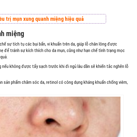
ều trị mụn xung quanh miệng hiệu quả
nh miệng
hế sự tích tụ các bụi bẩn, vi khuẩn trên da, giúp lỗ chân lông được
hẹ để tránh sự kích thích cho da mụn, cũng như hạn chế tình trạng mọc
 quả.
 nếu không được tẩy sạch trước khi đi ngủ lâu dần sẽ khiến tắc nghẽn lỗ
n sản phẩm chăm sóc da, retinol có công dụng kháng khuẩn chống viêm,