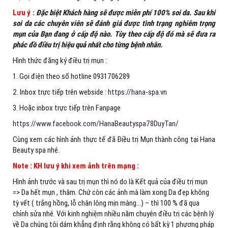
Lưu ý :
Đặc biệt Khách hàng sẽ được miễn phí 100% soi da. Sau khi
soi da các chuyên viên sẽ đánh giá được tình trạng nghiêm trọng
mụn của Bạn đang ở cấp độ nào. Tùy theo cấp độ đó mà sẽ đưa ra
phác đồ điều trị hiệu quả nhất cho từng bệnh nhân.
Hình thức đăng ký điều trị mụn :
1. Gọi điện theo số hotline 0931706289
2. Inbox trực tiếp trên webside :
https://hana-spa.vn
3. Hoặc inbox trực tiếp trên Fanpage
https://www.facebook.com/HanaBeautyspa78DuyTan/
Cùng xem các hình ảnh thực tế đã Điều trị Mụn thành công tại Hana
Beauty spa nhé.
Note : KH lưu ý khi xem ảnh trên mạng :
Hình ảnh trước và sau trị mụn thì nó do là Kết quả của điều trị mụn
=> Da hết mụn , thâm. Chứ còn các ảnh mà làm xong Da đẹp không
tỳ vết ( trắng hồng, lỗ chân lông mịn màng…) – thì 100 % đã qua
chỉnh sửa nhé. Với kinh nghiệm nhiều năm chuyên điều trị các bệnh lý
về Da chúng tôi dám khẳng định rằng không có bất kỳ 1 phương pháp