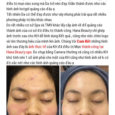
điều trị mụn nào xong mà Da trở nên đẹp thần thánh được như các
hình ảnh hotgirl quảng cáo đâu ạ.
Tất nhiên Da có thể đẹp được như vậy nhưng phải trải qua rất nhiều
phương pháp trị liệu khác nhau.
Do rất nhiều cơ sở Spa và TMV khác lấy cắp ảnh về để quảng cáo
thành ảnh của cơ sở đó điều trị thành công. Hana Beauty chỉ ghép
ảnh trước sau cho KH dễ hình dung Kết quả , cũng như việc chèn logo
và tên thương hiệu của mình lên ảnh. Chúng tôi
Cam Kết
những hình
ảnh sau đây là
ảnh thực tế
của KH đã điều trị Mụn
thành công tại
Hana Beauty spa
. Do chụp bằng Camera thường và cũng có nhiều KH
khó tính nên 1 số ảnh phải che mắt của KH cũng như hình ảnh sẽ k có
độ sắc nét như các hình ảnh quảng cáo đâu ạ