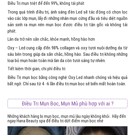
Điều Trị mụn triệt để đến 99%, không tái phát
Trong quá trình điều trị, ánh sáng đèn Led sẽ tác động có chọn lọc
vào các lớp mụn, lấy đi những nhân mụn cứng đầu và tiêu diệt nguồn
sản sinh ra mụn nên mụn bọc được điều trị tận gốc và không tái
phát.
Làn da trở nên săn chắc, khỏe mạnh, hồng hào hơn
Oxy – Led cung cấp đến 98% collagen và oxy tươi nuôi dưỡng da từ
sâu bên trong giúp da săn chắc, hồng hào. Sau điều trị không những
loại bỏ mụn hoàn toàn mà làn da còn tươi sáng tự nhiên.
Tiết kiệm thời gian, chi phí điều trị
Điều Trị mụn bọc bằng công nghệ Oxy Led nhanh chóng và hiệu quả
bất ngờ. Chỉ sau từ 4 -6 lần điều trị mụn bọc sẽ biến mất hoàn toàn.
Điều Trị Mụn Bọc, Mụn Mủ phù hợp với ai ?
Những khách hàng bị mụn bọc, mụn mủ lâu ngày không khỏi . Hãy đến
ngay Hana Beauty spa để điều trị dứt điểm mụn bọc nhé