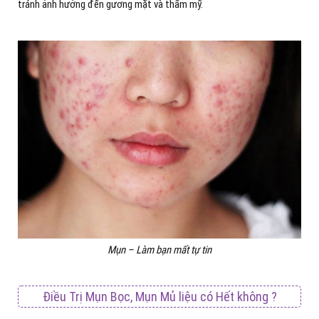
tránh ảnh hưởng đến gương mặt và thẩm mỹ.
Mụn – Làm bạn mất tự tin
Điều Trị Mụn Bọc, Mụn Mủ liệu có Hết không ?