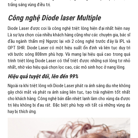
trắng sáng vùng điều trị.
Công nghệ Diode laser Multiple
Diode Laser được coi là công nghệ triệt lông hiện đại nhất hiện nay.
Là sự lựa chọn của nhiều khách hàng cũng như các chuyên gia, bác sĩ
đầu ngành thẩm mỹ. Ngược lại với 2 công nghệ trước đây là IPL và
OPT SHR. Diode Laser có một hiệu suất ổn định và liên tục duy trì
với bước sóng 808nm phù hợp. Và mang lại hiệu quả cao trong quá
trình triệt lông Diode Laser có thể triệt được những sợi lông tơ nhỏ
nhất, nhờ vào hiệu quả chọn lọc cao, các mô sinh học ở nang lông.
Hiệu quả tuyệt đối, lên đến 99%
Ngoài ra khi triệt lông với Diode Laser phát ra ánh sáng dịu nhẹ không
gây chói mắt và phát ra ánh sáng liên tục, tạo trải nghiệm tốt nhất
cho khách hàng. Công nghệ bán dẫn nhiệt lạnh làm cho vùng da được
trị liệu không bị đau rát. Đặc biệt phù hợp với tất cả những vùng da
hay bị thích ứng.