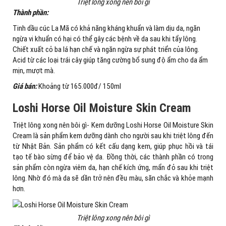
Triệt lông xong nên bôi gì
Thành phần:
Tinh dầu cúc La Mã có khả năng kháng khuẩn và làm dịu da, ngăn
ngừa vi khuẩn có hại có thể gây các bệnh về da sau khi tẩy lông.
Chiết xuất cỏ ba lá hạn chế và ngăn ngừa sự phát triển của lông.
Acid từ các loại trái cây giúp tăng cường bổ sung độ ẩm cho da ẩm
mịn, mượt mà.
Giá bán:
Khoảng từ 165.000đ/ 150ml
Loshi Horse Oil Moisture Skin Cream
Triệt lông xong nên bôi gì- Kem dưỡng Loshi Horse Oil Moisture Skin
Cream là sản phẩm kem dưỡng dành cho người sau khi triệt lông đến
từ Nhật Bản. Sản phẩm có kết cấu dạng kem, giúp phục hồi và tái
tạo tế bào sừng để bảo vệ da. Đồng thời, các thành phần có trong
sản phẩm còn ngừa viêm da, hạn chế kích ứng, mẩn đỏ sau khi triệt
lông. Nhờ đó mà da sẽ dần trở nên đều màu, săn chắc và khỏe mạnh
hơn.
Triệt lông xong nên bôi gì