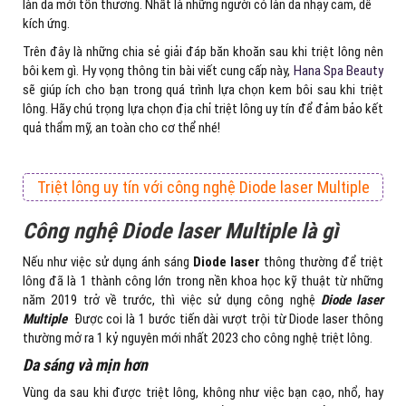
làn da mới tổn thương. Nhất là những người có làn da nhạy cảm, dễ
kích ứng.
Trên đây là những chia sẻ giải đáp băn khoăn sau khi triệt lông nên
bôi kem gì. Hy vọng thông tin bài viết cung cấp này,
Hana Spa Beauty
sẽ giúp ích cho bạn trong quá trình lựa chọn kem bôi sau khi triệt
lông. Hãy chú trọng lựa chọn địa chỉ triệt lông uy tín để đảm bảo kết
quả thẩm mỹ, an toàn cho cơ thể nhé!
Triệt lông uy tín với công nghệ Diode laser Multiple
Công nghệ Diode laser Multiple là gì
Nếu như việc sử dụng ánh sáng
Diode laser
thông thường để triệt
lông đã là 1 thành công lớn trong nền khoa học kỹ thuật từ những
năm 2019 trở về trước, thì việc sử dụng công nghệ
Diode laser
Multiple
Được coi là 1 bước tiến dài vượt trội từ Diode laser thông
thường mở ra 1 kỷ nguyên mới nhất 2023 cho công nghệ triệt lông.
Da sáng và mịn hơn
Vùng da sau khi được triệt lông, không như việc bạn cạo, nhổ, hay