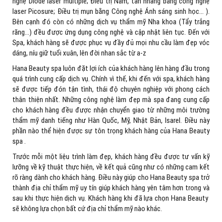
nghệ Diode laser multiple; Điều trị Nám, tàn nhang bằng công nghệ
laser Picosure; Điều trị mụn bằng Công nghệ Ánh sáng sinh học… ).
Bên cạnh đó còn có những dịch vụ thẩm mỹ Nha khoa (Tẩy trắng
răng…) đều được ứng dụng công nghệ và cập nhật liên tục. Đến với
Spa, khách hàng sẽ được phục vụ đầy đủ mọi nhu cầu làm đẹp vóc
dáng, níu giữ tuổi xuân, lên đời nhan sắc từ a-z
Hana Beauty spa luôn đặt lợi ích của khách hàng lên hàng đầu trong
quá trình cung cấp dịch vụ. Chính vì thế, khi đến với spa, khách hàng
sẽ được tiếp đón tận tình, thái độ chuyên nghiệp với phong cách
thân thiện nhất. Những công nghệ làm đẹp mà spa đang cung cấp
cho khách hàng đều được nhận chuyển giao từ những môi trường
thẩm mỹ danh tiếng như Hàn Quốc, Mỹ, Nhật Bản, Isarel. Điều này
phần nào thể hiện được sự tôn trọng khách hàng của Hana Beauty
spa .
Trước mỗi một liệu trình làm đẹp, khách hàng đều được tư vấn kỹ
lưỡng về kỹ thuật thực hiện, về kết quả cũng như có những cam kết
rõ ràng dành cho khách hàng. Điều này giúp cho Hana Beauty spa trở
thành địa chỉ thẩm mỹ uy tín giúp khách hàng yên tâm hơn trong và
sau khi thực hiện dịch vụ. Khách hàng khi đã lựa chọn Hana Beauty
sẽ không lựa chọn bất cứ địa chỉ thẩm mỹ nào khác.