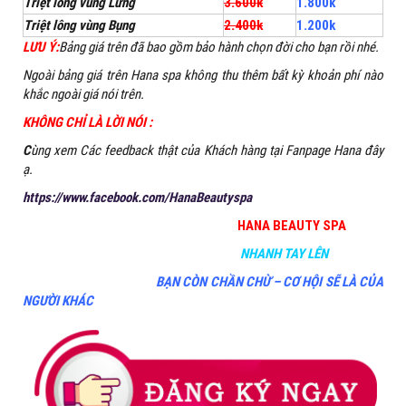
Triệt lông vùng Lưng
3.600k
1.800k
Triệt lông vùng Bụng
2.400k
1.200k
LƯU Ý:
Bảng giá trên đã bao gồm bảo hành chọn đời cho bạn rồi nhé.
Ngoài bảng giá trên Hana spa không thu thêm bất kỳ khoản phí nào
khắc ngoài giá nói trên.
KHÔNG CHỈ LÀ LỜI NÓI :
C
ùng xem Các feedback thật của Khách hàng tại Fanpage Hana đây
ạ.
https://www.facebook.com/HanaBeautyspa
HANA BEAUTY SPA
NHANH TAY LÊN
BẠN CÒN CHẦN CHỪ – CƠ HỘI SẼ LÀ CỦA
NGƯỜI KHÁC