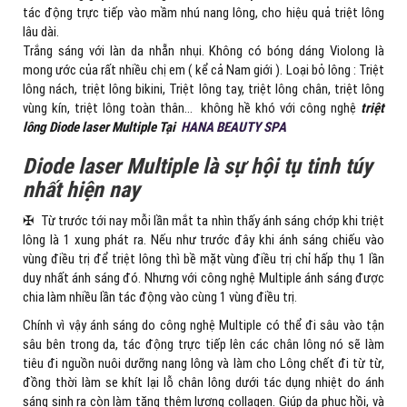
tác động trực tiếp vào mầm nhú nang lông, cho hiệu quả triệt lông
lâu dài.
Trắng sáng với làn da nhẵn nhụi. Không có bóng dáng Violong là
mong ước của rất nhiều chị em ( kể cả Nam giới ). Loại bỏ lông : Triệt
lông nách, triệt lông bikini, Triệt lông tay, triệt lông chân, triệt lông
vùng kín, triệt lông toàn thân… không hề khó với công nghệ
triệt
lông Diode laser Multiple Tại
HANA BEAUTY SPA
Diode laser Multiple là sự hội tụ tinh túy
nhất hiện nay
✠ Từ trước tới nay mỗi lần mắt ta nhìn thấy ánh sáng chớp khi triệt
lông là 1 xung phát ra. Nếu như trước đây khi ánh sáng chiếu vào
vùng điều trị để triệt lông thì bề mặt vùng điều trị chỉ hấp thụ 1 lần
duy nhất ánh sáng đó. Nhưng với công nghệ Multiple ánh sáng được
chia làm nhiều lần tác động vào cùng 1 vùng điều trị.
Chính vì vậy ánh sáng do công nghệ Multiple có thể đi sâu vào tận
sâu bên trong da, tác động trực tiếp lên các chân lông nó sẽ làm
tiêu đi nguồn nuôi dưỡng nang lông và làm cho Lông chết đi từ từ,
đồng thời làm se khít lại lỗ chân lông dưới tác dụng nhiệt do ánh
sáng sinh ra còn làm tăng thêm lượng collagen. Giúp da phục hồi, và