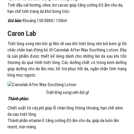
Tinh dầu oải hương, olive, bơ cacao giúp tăng cường độ ẩm cho da,
hạn chế tính trạng da khô bong tróc.
Giá bán:
Khoảng 150.000đ/ 150ml
Caron Lab
Triệt lông xong nên bôi gì-Nói về sau khi triệt lông nên bôi kem gì thì
chắc chắn bạn đừng bỏ lỡ Caronlab After Wax Soothing Lotion. Đây
là sản phẩm được thiết kế riêng dành cho những làn da sau khi tổn
thương do quá trình triệt lông. Các dưỡng chất có trong kem dưỡng
giúp dưỡng cho da ẩm mịn, hỗ trợ phục hồi da, ngăn chặn tình trạng
lông mọc ngược.
Triệt lông xong nên bôi gì
Thành phần:
Chiết xuất từ cây phỉ giúp lỗ chân lông thông thoáng, hạn chế viêm
da sau triệt lông.
Thành phần vitamin E tăng cường độ ẩm cho da, giúp da luôn ẩm
mượt, mịn màng.