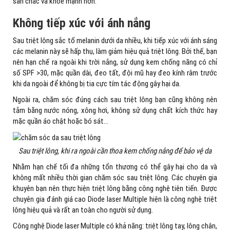
săn chắc và khỏe mạnh hơn.
Không tiếp xúc với ánh nắng
Sau triệt lông sắc tố melanin dưới da nhiều, khi tiếp xúc với ánh sáng
các melanin này sẽ hấp thụ, làm giảm hiệu quả triệt lông. Bởi thế, bạn
nên hạn chế ra ngoài khi trời nắng, sử dụng kem chống năng có chỉ
số SPF >30, mặc quần dài, đeo tất, đội mũ hay đeo kính râm trước
khi da ngoài để không bị tia cực tím tác động gây hại da.
Ngoài ra, chăm sóc đúng cách sau triệt lông bạn cũng không nên
tắm bằng nước nóng, xông hơi, không sử dụng chất kích thức hay
mặc quần áo chật hoặc bó sát…
Sau triệt lông, khi ra ngoài cần thoa kem chống nắng để bảo vệ da
Nhằm hạn chế tối đa những tổn thương có thể gây hại cho da và
không mất nhiều thời gian chăm sóc sau triệt lông. Các chuyên gia
khuyên bạn nên thực hiện triệt lông bằng công nghệ tiên tiến. Được
chuyên gia đánh giá cao Diode laser Multiple hiện là công nghệ triệt
lông hiệu quả và rất an toàn cho người sử dụng.
Công nghệ Diode laser Multiple có khả năng: triệt lông tay, lông chân,