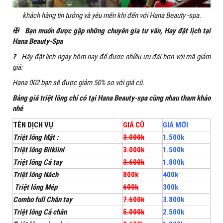
khách hàng tin tưởng và yêu mến khi đến với Hana Beauty -spa.
✠
Bạn muốn được gặp những chuyên gia tư vấn, Hay đặt lịch tại
Hana Beauty-Spa
?
Hãy đặt lịch ngay hôm nay để đươc nhiều ưu đãi hơn với mã giảm
giá:
Hana 002 bạn sẽ được giảm 50% so với giá cũ.
Bảng giá triệt lông chỉ có tại Hana Beauty-spa cùng nhau tham khảo
nhé
TÊN DỊCH VỤ
GIÁ CŨ
GIÁ MỚI
Triệt lông Mặt :
3.000k
1.500k
Triệt lông Biikiini
3.000k
1.500k
Triệt lông Cả tay
3.600k
1.800k
Triệt lông Nách
800k
400k
Triệt lông Mép
600k
300k
Combo full Chân tay
7.600k
3.800k
Triệt lông Cả chân
5.000k
2.500k