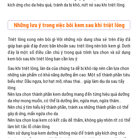
kích ứng cho da hiệu quả, tránh da bị khô, nứt nẻ sau khi triệt lông.
Những lưu ý trong việc bôi kem sau khi triệt lông
Triệt lông xong nên bôi gì-Với những nội dung chia sẻ trên đây đã
giúp bạn giải đáp được băn khoăn sau triệt lông nên bôi kem gì. Dưới
đây là một số điều cần chú ý trong quá trình lựa chọn và sử dụng
kem bôi sau khi triệt lông bạn cần lưu ý:
Sau khi triệt lông, làn da của chúng ta dễ bị khô ráp nên cần lựa chọn
những sản phẩm có khả năng dưỡng ẩm cao. Một số thành phần tiêu
biểu như: Dầu ngựa, bơ hạt mỡ, nhau thai… giúp làm dịu da sau tẩy
lông.
Nên lựa chọn thành phần kem dưỡng mang đến từng hiệu quả dưỡng
da như mong muốn, có thể là dưỡng ẩm, ngừa mụn, ngừa thâm…
Nên chú ý tìm hiểu kỹ thành phần, tránh xa những thành phần có thể
gây dị ứng, mẩn ngứa cho da.
Nên lựa chọn loại kem có kết cấu dễ thấm, không gây nhờn rít có thể
làm bít tắc lỗ chân lông.
Nên sử dụng loại kem dưỡng không mùi để tránh gây kích ứng cho