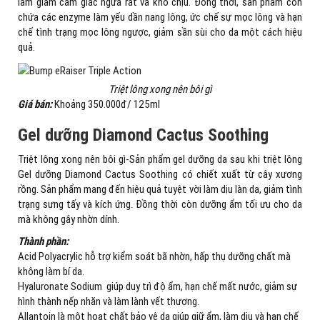
làm giảm cảm giác ngứa rát và khó chịu. Đồng thời, sản phẩm còn
chứa các enzyme làm yếu dần nang lông, ức chế sự mọc lông và hạn
chế tình trạng mọc lông ngược, giảm sần sùi cho da một cách hiệu
quả.
Triệt lông xong nên bôi gì
Giá bán:
Khoảng 350.000đ/ 125ml
Gel dưỡng Diamond Cactus Soothing
Triệt lông xong nên bôi gì-Sản phẩm gel dưỡng da sau khi triệt lông
Gel dưỡng Diamond Cactus Soothing có chiết xuất từ cây xương
rồng. Sản phẩm mang đến hiệu quả tuyệt vời làm dịu làn da, giảm tình
trạng sưng tấy và kích ứng. Đồng thời còn dưỡng ẩm tối ưu cho da
mà không gây nhờn dính.
Thành phần:
Acid Polyacrylic hỗ trợ kiểm soát bã nhờn, hấp thụ dưỡng chất mà
không làm bí da.
Hyaluronate Sodium giúp duy trì độ ẩm, hạn chế mất nước, giảm sự
hình thành nếp nhăn và làm lành vết thương.
Allantoin là một hoạt chất bảo vệ da giúp giữ ẩm, làm dịu và hạn chế