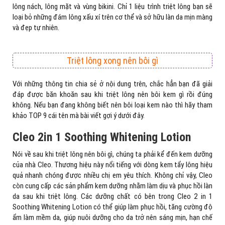
lông nách, lông mặt và vùng bikini. Chỉ 1 liệu trình triệt lông bạn sẽ
loại bỏ những đám lông xấu xí trên cơ thể và sở hữu làn da mịn màng
và đẹp tự nhiên.
Triệt lông xong nên bôi gì
Với những thông tin chia sẻ ở nội dung trên, chắc hẳn bạn đã giải
đáp được băn khoăn sau khi triệt lông nên bôi kem gì rồi đúng
không. Nếu bạn đang không biết nên bôi loại kem nào thì hãy tham
khảo TOP 9 cái tên mà bài viết gợi ý dưới đây.
Cleo 2in 1 Soothing Whitening Lotion
Nói về sau khi triệt lông nên bôi gì, chúng ta phải kể đến kem dưỡng
của nhà Cleo. Thương hiệu này nổi tiếng với dòng kem tẩy lông hiệu
quả nhanh chóng được nhiều chị em yêu thích. Không chỉ vậy, Cleo
còn cung cấp các sản phẩm kem dưỡng nhằm làm dịu và phục hồi làn
da sau khi triệt lông. Các dưỡng chất có bên trong Cleo 2 in 1
Soothing Whitening Lotion có thể giúp làm phục hồi, tăng cường độ
ẩm làm mềm da, giúp nuôi dưỡng cho da trở nên sáng mịn, hạn chế