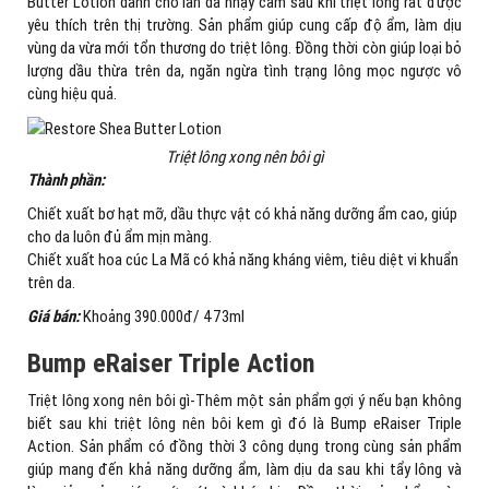
Butter Lotion dành cho làn da nhạy cảm sau khi triệt lông rất được
yêu thích trên thị trường. Sản phẩm giúp cung cấp độ ẩm, làm dịu
vùng da vừa mới tổn thương do triệt lông. Đồng thời còn giúp loại bỏ
lượng dầu thừa trên da, ngăn ngừa tình trạng lông mọc ngược vô
cùng hiệu quả.
Triệt lông xong nên bôi gì
Thành phần:
Chiết xuất bơ hạt mỡ, dầu thực vật có khả năng dưỡng ẩm cao, giúp
cho da luôn đủ ẩm mịn màng.
Chiết xuất hoa cúc La Mã có khả năng kháng viêm, tiêu diệt vi khuẩn
trên da.
Giá bán:
Khoảng 390.000đ/ 473ml
Bump eRaiser Triple Action
Triệt lông xong nên bôi gì-Thêm một sản phẩm gợi ý nếu bạn không
biết sau khi triệt lông nên bôi kem gì đó là Bump eRaiser Triple
Action. Sản phẩm có đồng thời 3 công dụng trong cùng sản phẩm
giúp mang đến khả năng dưỡng ẩm, làm dịu da sau khi tẩy lông và