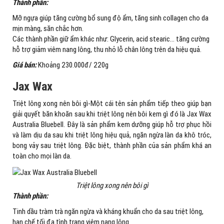
Thành phần:
Mỡ ngựa giúp tăng cường bổ sung độ ẩm, tăng sinh collagen cho da
mịn màng, săn chắc hơn.
Các thành phần giữ ẩm khác như: Glycerin, acid stearic… tăng cường
hỗ trợ giảm viêm nang lông, thu nhỏ lỗ chân lông trên da hiệu quả.
Giá bán:
Khoảng 230.000đ/ 220g
Jax Wax
Triệt lông xong nên bôi gì-Một cái tên sản phẩm tiếp theo giúp bạn
giải quyết băn khoăn sau khi triệt lông nên bôi kem gì đó là Jax Wax
Australia Bluebell. Đây là sản phẩm kem dưỡng giúp hỗ trợ phục hồi
và làm dịu da sau khi triệt lông hiệu quả, ngăn ngừa làn da khô tróc,
bong vảy sau triệt lông. Đặc biệt, thành phần của sản phẩm khá an
toàn cho mọi làn da.
Triệt lông xong nên bôi gì
Thành phần:
Tinh dầu tràm trà ngăn ngừa và kháng khuẩn cho da sau triệt lông,
hạn chế tối đa tình trạng viêm nang lông.