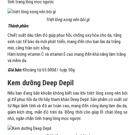
tình trạng lông mọc ngược.
Triệt lông xong nên bôi gì
Thành phần:
Chiết xuất dâu tằm đỏ giúp phục hồi, chống oxy hóa cho da, tăng
sinh các tế bào da mới phát triển, mang đến cho bạn làn da trắng
mịn, căng tràn sức sống.
Hàm lượng vitamin C và vitamin E cao mang đến khả năng làm trắng
và mềm da.
Giá bán:
Khoảng từ 65.000đ/ tuýp 50g
Kem dưỡng Deep Depil
Nếu bạn đang băn khoăn không biết sau khi triệt lông xong nên bôi
gì để phục hồi da thì hãy tham khảo Deep Depil. Sản phẩm có xuất xứ
từ Nga lành tính và độ an toàn cao, mang đến công dụng làm dịu da,
giảm kích ứng, mẩn đỏ trên da. Đồng thời còn giúp lỗ chân lông se
nhỏ, ngăn chặn tình trạng lông mọc ngược.