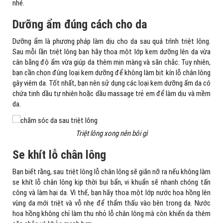
nhé.
Dưỡng ẩm đúng cách cho da
Dưỡng ẩm là phương pháp làm dịu cho da sau quá trình triệt lông.
Sau mỗi lần triệt lông bạn hãy thoa một lớp kem dưỡng lên da vừa
cân bằng độ ẩm vừa giúp da thêm mịn màng và săn chắc. Tuy nhiên,
bạn cần chọn đúng loại kem dưỡng để không làm bịt kín lỗ chân lông
gây viêm da. Tốt nhất, bạn nên sử dụng các loại kem dưỡng ấm da có
chứa tinh dầu tự nhiên hoặc dầu massage trẻ em để làm dịu và mềm
da.
Triệt lông xong nên bôi gì
Se khít lỗ chân lông
Bạn biết rằng, sau triệt lông lỗ chân lông sẽ giãn nỡ ra nếu không làm
se khít lỗ chân lông kịp thời bụi bẩn, vi khuẩn sẽ nhanh chóng tấn
công và làm hại da. Vì thế, bạn hãy thoa một lớp nước hoa hồng lên
vùng da mới triệt và vỗ nhẹ để thẩm thấu vào bên trong da. Nước
hoa hồng không chỉ làm thu nhỏ lỗ chân lông mà còn khiến da thêm